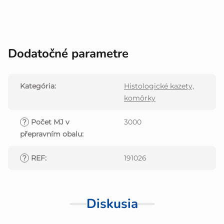
Dodatočné parametre
Kategória
:
Histologické kazety,
komôrky
?
Počet MJ v
3000
přepravním obalu
:
?
REF
:
191026
Diskusia