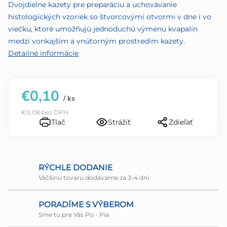
5
Dvojdielne kazety pre preparáciu a uchovávanie
hviezdičiek.
histologických vzoriek so štvorcovými otvormi v dne i vo
viečku, ktoré umožňujú jednoduchú výmenu kvapalín
medzi vonkajším a vnútorným prostredím kazety.
Detailné informácie
€0,10
/ ks
€0,08 bez DPH
Tlač
Strážiť
Zdieľať
RÝCHLE DODANIE
Väčšinu tovaru dodávame za 3-4 dni
PORADÍME S VÝBEROM
Sme tu pre Vás Po - Pia