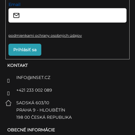
i
Email
e
Vložením e-mailu súhlasíte s
podmienkami ochrany osobných údajov
Prihlásiť sa
KONTAKT
INFO
@
INSET.CZ
+421 233 002 089
SADSKÁ 603/10
PRAHA 9 - HLOUBĚTÍN
198 00 ČESKÁ REPUBLIKA
OBECNÉ INFORMÁCIE