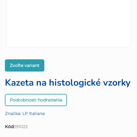
Zvoľte variant
Kazeta na histologické vzorky
Priemerné
Podrobnosti hodnotenia
hodnotenie
produktu
Značka:
LP Italiana
je
0,0
Kód:
191022
z