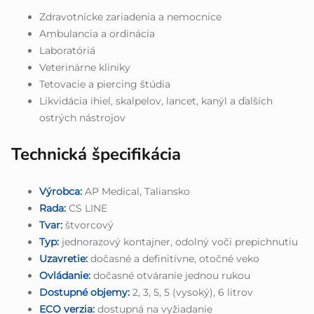
Zdravotnícke zariadenia a nemocnice
Ambulancia a ordinácia
Laboratóriá
Veterinárne kliniky
Tetovacie a piercing štúdia
Likvidácia ihiel, skalpelov, lancet, kanýl a ďalších
ostrých nástrojov
Technická špecifikácia
Výrobca:
AP Medical, Taliansko
Rada:
CS LINE
Tvar:
štvorcový
Typ:
jednorazový kontajner, odolný voči prepichnutiu
Uzavretie:
dočasné a definitívne, otočné veko
Ovládanie:
dočasné otváranie jednou rukou
Dostupné objemy:
2, 3, 5, 5 (vysoký), 6 litrov
ECO verzia:
dostupná na vyžiadanie