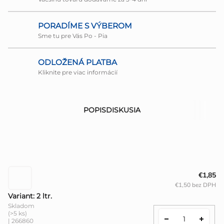
PORADÍME S VÝBEROM
Sme tu pre Vás Po - Pia
ODLOŽENÁ PLATBA
Kliknite pre viac informácií
POPIS
DISKUSIA
€1,85
€1,50 bez DPH
Variant: 2 ltr.
Skladom
(>5 ks)
| 266860