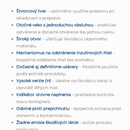
Štvorcový tvar
– optimálne využitie priestoru pri
skladovaní a preprave.
Otočné veko s jednoduchou obsluhou
– praktické
zatváranie a dočasné otváranie iba jednou rukou.
Široký otvor
– uľahčuje likvidáciu objemného
materiálu.
Mechanizmus na odstránenie inzulínových ihiel
–
bezpečné oddelenie ihiel bez kontaktu.
Dočasné aj definitívne uzávery
– flexibilné použitie
podľa potrieb prevádzky.
Vysoké verzie (H)
– ideálne na likvidáciu kanýl a
obzvlášť dlhých ihiel.
Indikátor úrovne naplnenia
– prehľadná kontrola
stavu kontajnera.
Odolné proti prepichnutiu
– bezpečná ochrana pred
zranením a kontamináciou.
Žiadne emisie škodlivých látok
– počas procesu
spaľovania.