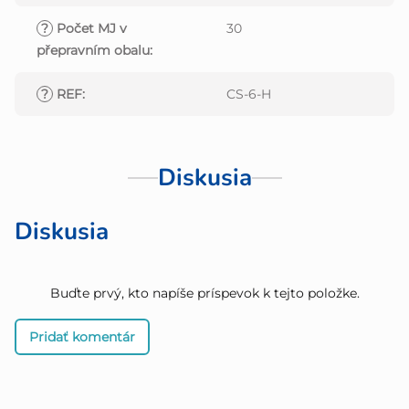
?
Počet MJ v
30
přepravním obalu
:
?
REF
:
CS-6-H
Diskusia
Diskusia
Buďte prvý, kto napíše príspevok k tejto položke.
Pridať komentár