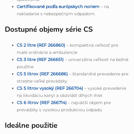
Certifikované podľa európskych noriem
– na
nakladanie s nebezpečným odpadom.
Dostupné objemy série CS
CS 2 litre (REF 266860)
– kompaktná veľkosť pre
malé ordinácie a ambulancie
CS 3 litre (REF 266651)
– univerzálna veľkosť na bežné
použitie
CS 5 litrov (REF 266686)
– štandardné prevedenie pre
stredne veľké prevádzky
CS 5 litrov vysoký (REF 266704)
– vysoké prevedenie
na likvidáciu kanýl a obzvlášť dlhých ihiel
CS 6 litrov (REF 266714)
– najväčší objem pre
prevádzky s vysokou produkciou odpadu
Ideálne použitie