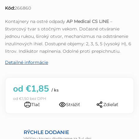
0,0
Kód:
266860
z
5
Kontajnery na ostré odpady
AP Medical CS LINE
–
hviezdičiek.
štvorcový tvar s otočným vekom. Dočasné otváranie
jednou rukou, široký otvor, mechanizmus na odstránenie
inzulínových ihiel. Dostupné objemy: 2, 3, 5, 5 (vysoký H), 6
litrov. Indikátor naplnenia. Odolné proti prepichnutiu.
Detailné informácie
od
€1,85
/ ks
od
€1,50
bez DPH
Tlač
Strážiť
Zdieľať
RÝCHLE DODANIE
Väčšinu tovaru dodávame za 3-4 dni