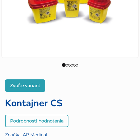
Zvoľte variant
Kontajner CS
Priemerné
Podrobnosti hodnotenia
hodnotenie
produktu
Značka:
AP Medical
je