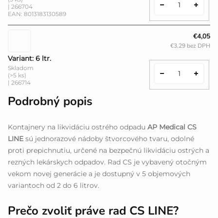
| 266704
EAN:
8013183130589
€4,05
€3,29 bez DPH
Variant: 6 ltr.
Skladom
(>5 ks)
| 266714
Podrobný popis
Kontajnery na likvidáciu ostrého odpadu
AP Medical CS
LINE
sú jednorazové nádoby štvorcového tvaru, odolné
proti prepichnutiu, určené na bezpečnú likvidáciu ostrých a
rezných lekárskych odpadov. Rad CS je vybavený otočným
vekom novej generácie a je dostupný v 5 objemových
variantoch od 2 do 6 litrov.
Prečo zvoliť práve rad CS LINE?