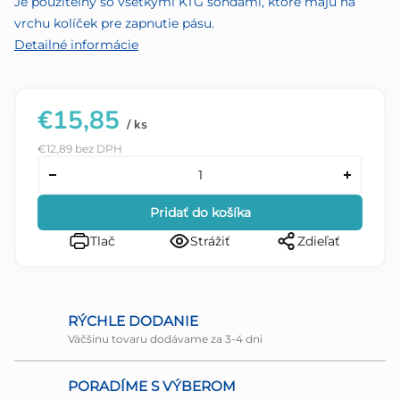
Je použiteľný so všetkými KTG sondami, ktoré majú na
vrchu kolíček pre zapnutie pásu.
Detailné informácie
€15,85
/ ks
€12,89 bez DPH
Pridať do košíka
Tlač
Strážiť
Zdieľať
RÝCHLE DODANIE
Väčšinu tovaru dodávame za 3-4 dni
PORADÍME S VÝBEROM