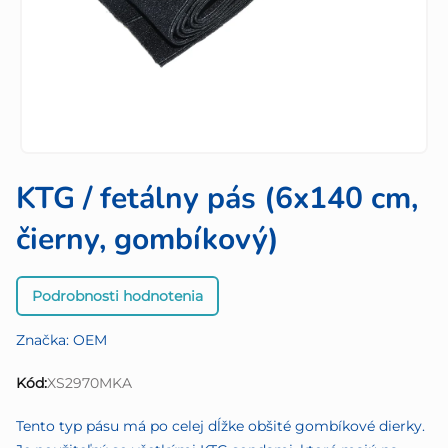
KTG / fetálny pás (6x140 cm,
čierny, gombíkový)
Priemerné
Podrobnosti hodnotenia
hodnotenie
produktu
Značka:
OEM
je
0,0
Kód:
XS2970MKA
z
5
Tento typ pásu má po celej dĺžke obšité gombíkové dierky.
hviezdičiek.