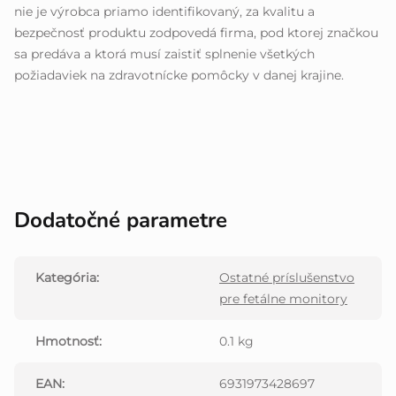
nie je výrobca priamo identifikovaný, za kvalitu a
bezpečnosť produktu zodpovedá firma, pod ktorej značkou
sa predáva a ktorá musí zaistiť splnenie všetkých
požiadaviek na zdravotnícke pomôcky v danej krajine.
Dodatočné parametre
Kategória
:
Ostatné príslušenstvo
pre fetálne monitory
Hmotnosť
:
0.1 kg
EAN
:
6931973428697