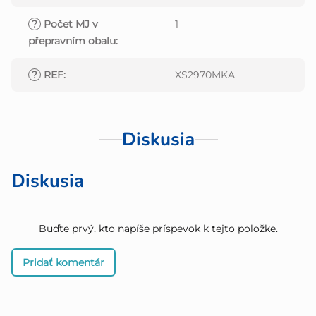
?
Počet MJ v
1
přepravním obalu
:
?
REF
:
XS2970MKA
Diskusia
Diskusia
Buďte prvý, kto napíše príspevok k tejto položke.
Pridať komentár