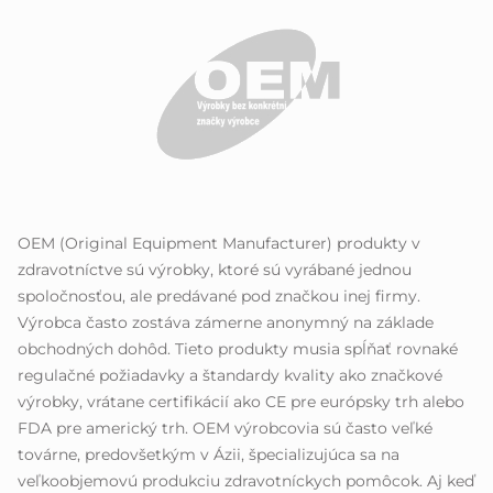
OEM (Original Equipment Manufacturer) produkty v
zdravotníctve sú výrobky, ktoré sú vyrábané jednou
spoločnosťou, ale predávané pod značkou inej firmy.
Výrobca často zostáva zámerne anonymný na základe
obchodných dohôd. Tieto produkty musia spĺňať rovnaké
regulačné požiadavky a štandardy kvality ako značkové
výrobky, vrátane certifikácií ako CE pre európsky trh alebo
FDA pre americký trh. OEM výrobcovia sú často veľké
továrne, predovšetkým v Ázii, špecializujúca sa na
veľkoobjemovú produkciu zdravotníckych pomôcok. Aj keď