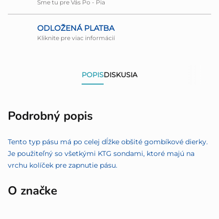
Sme tu pre Vás Po - Pia
ODLOŽENÁ PLATBA
Kliknite pre viac informácií
POPIS
DISKUSIA
Podrobný popis
Tento typ pásu má po celej dĺžke obšité gombíkové dierky.
Je použiteľný so všetkými KTG sondami, ktoré majú na
vrchu kolíček pre zapnutie pásu.
O značke