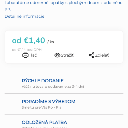
5
Laboratórne odmerné lopatky s plochým dnom z odolného
hviezdičiek.
PP.
Detailné informácie
od
€1,40
/ ks
od
€1,14
bez DPH
Tlač
Strážiť
Zdieľať
RÝCHLE DODANIE
Väčšinu tovaru dodávame za 3-4 dni
PORADÍME S VÝBEROM
Sme tu pre Vás Po - Pia
ODLOŽENÁ PLATBA