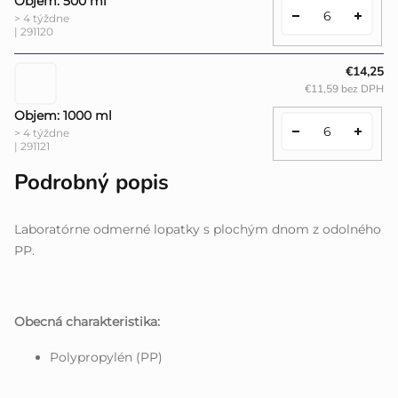
Objem: 500 ml
> 4 týždne
| 291120
€14,25
€11,59 bez DPH
Objem: 1000 ml
> 4 týždne
| 291121
Podrobný popis
Laboratórne odmerné lopatky s plochým dnom z odolného
PP.
Obecná charakteristika:
Polypropylén (PP)