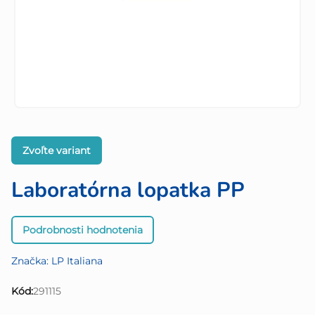
Zvoľte variant
Laboratórna lopatka PP
Priemerné
Podrobnosti hodnotenia
hodnotenie
produktu
Značka:
LP Italiana
je
0,0
Kód:
291115
z