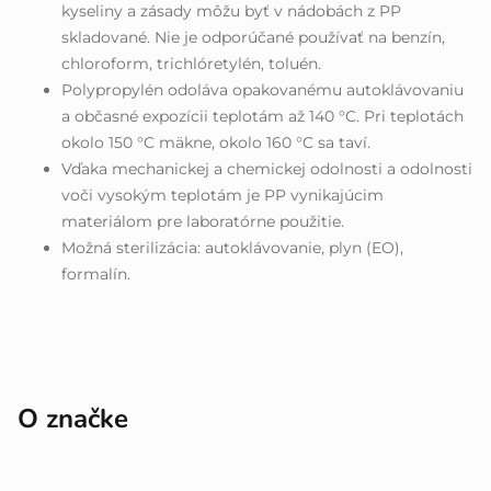
kyseliny a zásady môžu byť v nádobách z PP
skladované. Nie je odporúčané používať na benzín,
chloroform, trichlóretylén, toluén.
Polypropylén odoláva opakovanému autoklávovaniu
a občasné expozícii teplotám až 140 °C. Pri teplotách
okolo 150 °C mäkne, okolo 160 °C sa taví.
Vďaka mechanickej a chemickej odolnosti a odolnosti
voči vysokým teplotám je PP vynikajúcim
materiálom pre laboratórne použitie.
Možná sterilizácia: autoklávovanie, plyn (EO),
formalín.
O značke