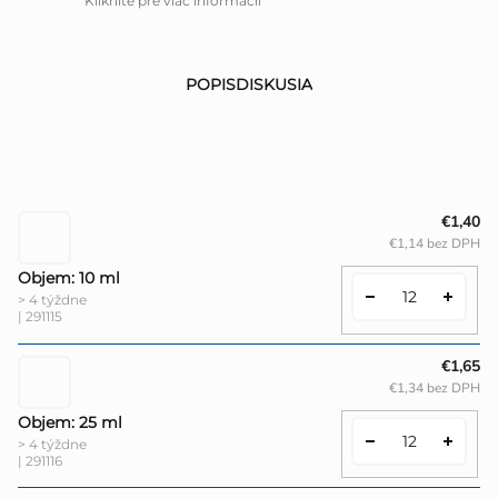
Kliknite pre viac informácií
POPIS
DISKUSIA
€1,40
€1,14 bez DPH
Objem: 10 ml
> 4 týždne
| 291115
€1,65
€1,34 bez DPH
Objem: 25 ml
> 4 týždne
| 291116