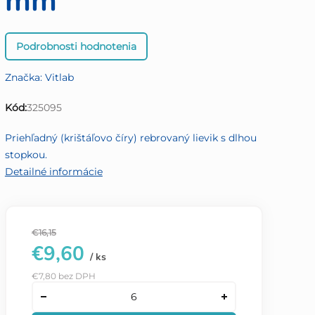
mm
Priemerné
Podrobnosti hodnotenia
hodnotenie
produktu
Značka:
Vitlab
je
0,0
Kód:
325095
z
5
Priehľadný (krištáľovo číry) rebrovaný lievik s dlhou
hviezdičiek.
stopkou.
Detailné informácie
€16,15
€9,60
/ ks
€7,80 bez DPH