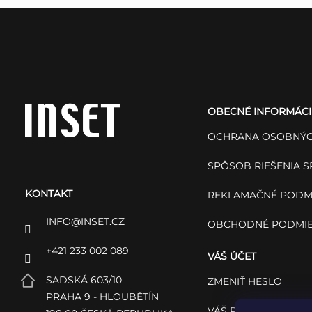
Z
á
OBECNÉ INFORMÁCI
p
OCHRANA OSOBNÝC
ä
SPÔSOB RIEŠENIA 
KONTAKT
t
REKLAMAČNÉ PODM
INFO
@
INSET.CZ
OBCHODNÉ PODMI
i
+421 233 002 089
VÁŠ ÚČET
e
SADSKÁ 603/10
ZMENIŤ HESLO
PRAHA 9 - HLOUBĚTÍN
VÁŠ PROFIL