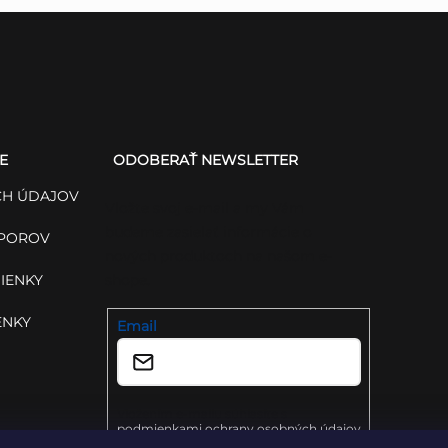
E
ODOBERAŤ NEWSLETTER
H ÚDAJOV
Vložte svoj e-mail a my Vám
budeme zasielať informácie o
SPOROV
nových produktoch na našom e-
IENKY
shope.
ENKY
Email
Vložením e-mailu súhlasíte s
podmienkami ochrany osobných údajov