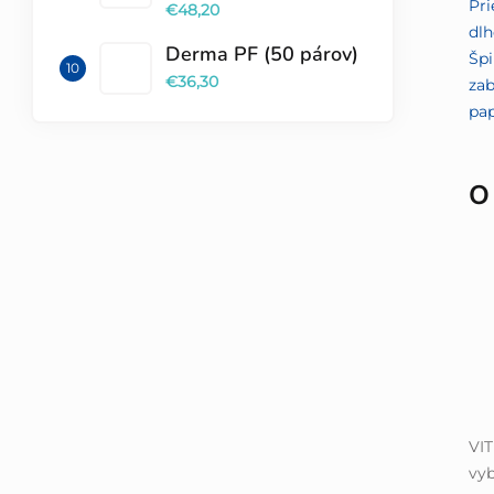
Pri
€48,20
dlh
Derma PF (50 párov)
Špi
€36,30
zab
pap
O
VI
vyb