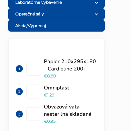
Laboratórne vybavenie
ý
Operačné sály
p
Akcia/Výpredaj
a
TOP 10 PRODUKTOV
n
Papier 210x295x180
e
- Cardioline 200+
€8,80
l
Omniplast
€1,29
Obväzová vata
nesterilná skladaná
€0,95