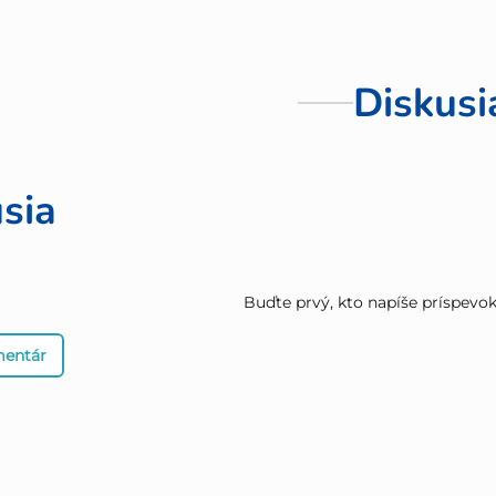
Diskusi
sia
Buďte prvý, kto napíše príspevok 
mentár