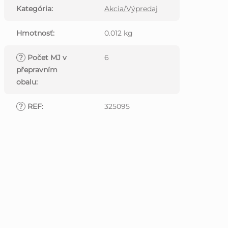
Kategória
:
Akcia/Výpredaj
Hmotnosť
:
0.012 kg
?
Počet MJ v
6
přepravním
obalu
:
?
REF
:
325095