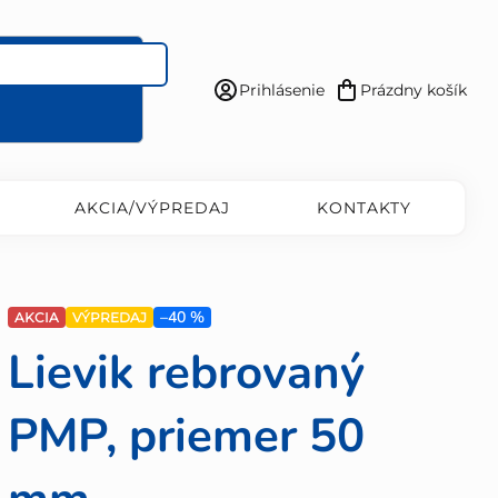
Prihlásenie
Prázdny košík
Nákupný
košík
AKCIA/VÝPREDAJ
KONTAKTY
–40 %
AKCIA
VÝPREDAJ
Lievik rebrovaný
PMP, priemer 50