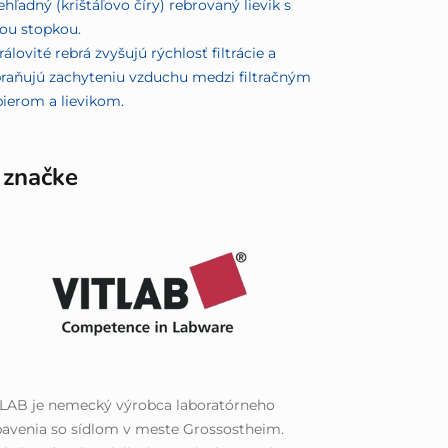
ehľadný (krištáľovo číry) rebrovaný lievik s
ou stopkou.
rálovité rebrá zvyšujú rýchlosť filtrácie a
raňujú zachyteniu vzduchu medzi filtračným
ierom a lievikom.
 značke
TLAB je nemecký výrobca laboratórneho
avenia so sídlom v meste Grossostheim.