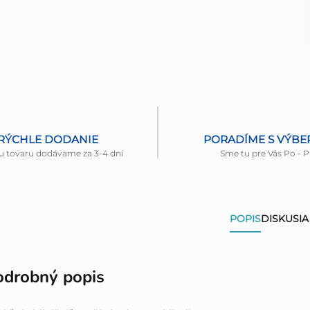
RÝCHLE DODANIE
PORADÍME S VÝB
u tovaru dodávame za 3-4 dni
Sme tu pre Vás Po - P
POPIS
DISKUSIA
odrobný popis