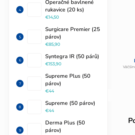
Operačné bavlnené
rukavice (20 ks)
€14,50
Surgicare Premier (25
párov)
€85,90
Syntegra IR (50 párů)
€153,90
Väčšin
Supreme Plus (50
párov)
€44
Supreme (50 párov)
€44
P
Derma Plus (50
párov)