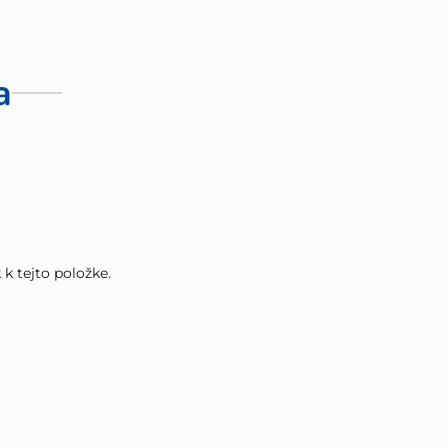
a
k tejto položke.