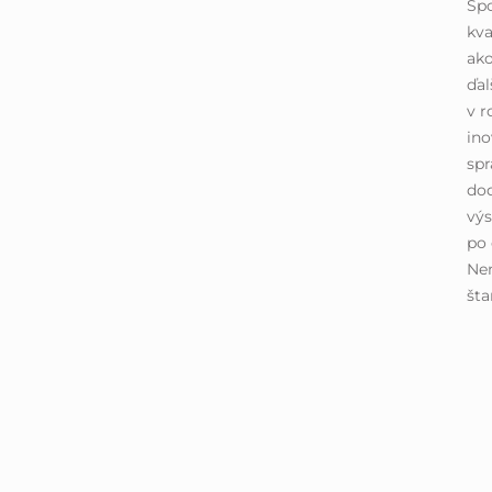
Spo
kva
ako
ďal
v r
ino
spr
dod
výs
po 
Ne
šta