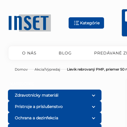
Prejsť
na
obsah
Kategórie
O NÁS
BLOG
PREDÁVANÉ Z
Domov
Akcia/Výpredaj
Lievik rebrovaný PMP, priemer 5
B
Preskočiť
KATEGÓRIE
kategórie
o
Zdravotnícky materiál
Prístroje a príslušenstvo
č
Ochrana a dezinfekcia
n