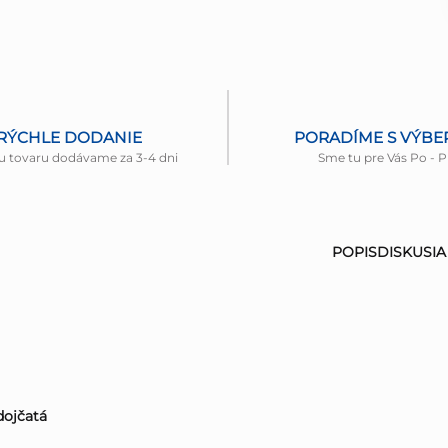
RÝCHLE DODANIE
PORADÍME S VÝB
u tovaru dodávame za 3-4 dni
Sme tu pre Vás Po - P
POPIS
DISKUSIA
dojčatá