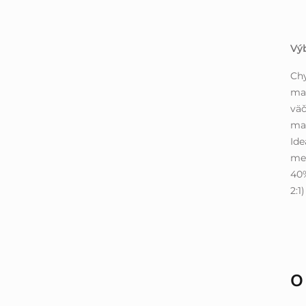
Výb
Chy
ma
väč
man
Ide
me
40%
2:1)
O