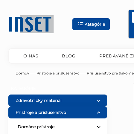
Prejsť
na
obsah
Kategórie
O NÁS
BLOG
PREDÁVANÉ Z
Domov
Prístroje a príslušenstvo
Príslušenstvo pre tlakome
B
Preskočiť
KATEGÓRIE
kategórie
o
Zdravotnícky materiál
Prístroje a príslušenstvo
č
Domáce prístroje
n