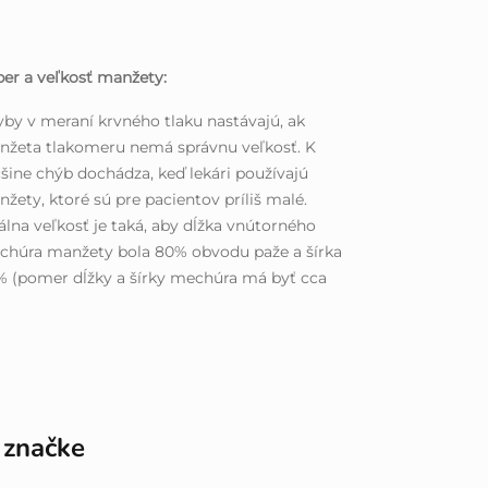
er a veľkosť manžety:
by v meraní krvného tlaku nastávajú, ak
nžeta tlakomeru nemá správnu veľkosť. K
šine chýb dochádza, keď lekári používajú
žety, ktoré sú pre pacientov príliš malé.
álna veľkosť je taká, aby dĺžka vnútorného
chúra manžety bola 80% obvodu paže a šírka
 (pomer dĺžky a šírky mechúra má byť cca
 značke