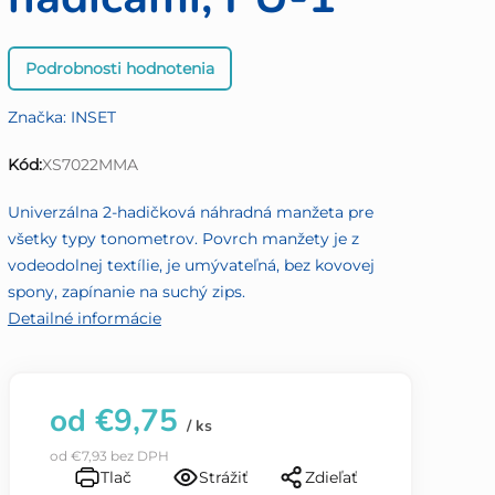
Priemerné
Podrobnosti hodnotenia
hodnotenie
produktu
Značka:
INSET
je
0,0
Kód:
XS7022MMA
z
5
Univerzálna 2-hadičková náhradná manžeta pre
hviezdičiek.
všetky typy tonometrov. Povrch manžety je z
vodeodolnej textílie, je umývateľná, bez kovovej
spony, zapínanie na suchý zips.
Detailné informácie
od
€9,75
/ ks
od
€7,93
bez DPH
Tlač
Strážiť
Zdieľať