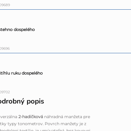
09689
 stehno dospelého
09696
 štíhlu ruku dospelého
09702
odrobný popis
iverzálna
2-hadičková
náhradná manžeta pre
tky typy tonometrov. Povrch manžety je z
eodolnej textílie, je umývateľná, bez kovovej