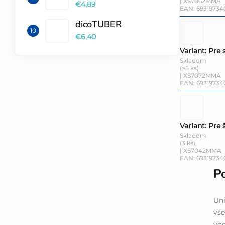
| XS7062MMA
€4,89
EAN:
69319734
dicoTUBER
€6,40
Variant: Pre
Skladom
(>5 ks)
| XS7072MMA
EAN:
69319734
Variant: Pre
Skladom
(3 ks)
| XS7042MMA
EAN:
69319734
P
Un
vše
vod