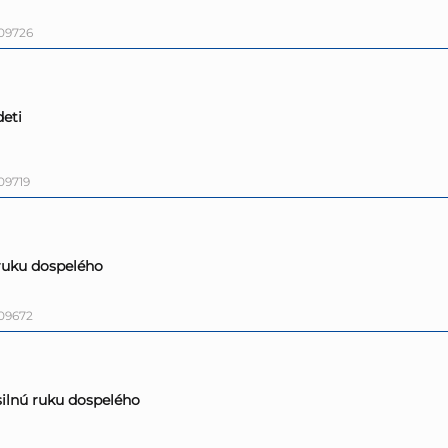
09726
deti
09719
 ruku dospelého
09672
 silnú ruku dospelého