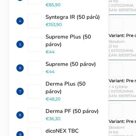
(4 ks)
€85,90
| XS7022MMA
EAN:
69319734
Syntegra IR (50 párů)
€153,90
Variant: Pre 
Supreme Plus (50
Skladom
párov)
(2 ks)
| XS7032MMA
€44
EAN:
69319734
Supreme (50 párov)
€44
Variant: Pre
Derma Plus (50
> 4 týždne
párov)
| XS7052MMA
EAN:
69319734
€48,20
Derma PF (50 párov)
€36,30
Variant: Pre
Skladom
dicoNEX TBC
(4 ks)