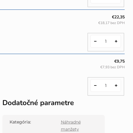
€22,35
€18,17 bez DPH
€9,75
€7,93 bez DPH
Dodatočné parametre
Kategória
:
Náhradné
manžety