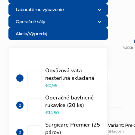
Laboratórne vybavenie
Operačné sály
Akcia/Výpredaj
Väčšin
TOP 10 PRODUKTOV
Obväzová vata
nesterilná skladaná
€0,95
Operačné bavlnené
rukavice (20 ks)
€14,50
Surgicare Premier (25
Variant: Pre 
párov)
Skladom