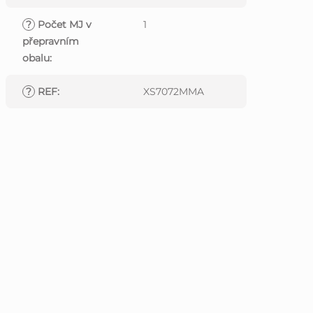
?
Počet MJ v
1
přepravním
obalu
:
?
REF
:
XS7072MMA