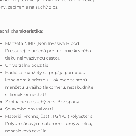
ny, zapínanie na suchý zips.
cná charakteristika:
Manžeta NIBP (Non Invasive Blood
Pressure) je určená pre meranie krvného
tlaku neinvazívnou cestou
Univerzálne použitie
Hadička manžety sa pripája pomocou
konektora k prístroju - ak meníte starú
manžetu u vášho tlakomeru, nezabudnite
si konektor nechať!
Zapínanie na suchý zips. Bez spony
So symbolom veľkosti
Materiál vrchnej časti: PS/PU (Polyester s
Polyuretánovým náterom) - umývateľná,
nenasiakavá textília