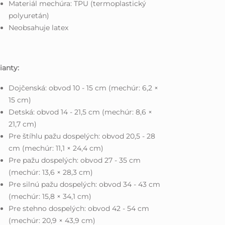
Materiál mechúra: TPU (termoplastický
polyuretán)
Neobsahuje latex
ianty:
Dojčenská: obvod 10 - 15 cm (mechúr: 6,2 ×
15 cm)
Detská: obvod 14 - 21,5 cm (mechúr: 8,6 ×
21,7 cm)
Pre štíhlu pažu dospelých: obvod 20,5 - 28
cm (mechúr: 11,1 × 24,4 cm)
Pre pažu dospelých: obvod 27 - 35 cm
(mechúr: 13,6 × 28,3 cm)
Pre silnú pažu dospelých: obvod 34 - 43 cm
(mechúr: 15,8 × 34,1 cm)
Pre stehno dospelých: obvod 42 - 54 cm
(mechúr: 20,9 × 43,9 cm)