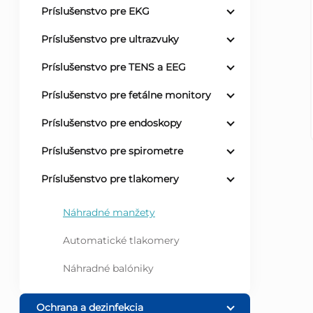
Príslušenstvo pre EKG
ý
Príslušenstvo pre ultrazvuky
p
Príslušenstvo pre TENS a EEG
a
Príslušenstvo pre fetálne monitory
Príslušenstvo pre endoskopy
n
Príslušenstvo pre spirometre
e
Príslušenstvo pre tlakomery
l
Náhradné manžety
Automatické tlakomery
Náhradné balóniky
Ochrana a dezinfekcia