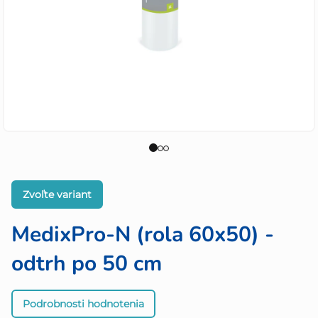
Zvoľte variant
MedixPro-N (rola 60x50) -
odtrh po 50 cm
Priemerné
Podrobnosti hodnotenia
hodnotenie