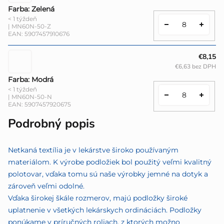
Farba: Zelená
< 1 týždeň
| MN60N-50-Z
EAN:
5907457910676
€8,15
€6,63 bez DPH
Farba: Modrá
< 1 týždeň
| MN60N-50-N
EAN:
5907457920675
Podrobný popis
Netkaná textília je v lekárstve široko používaným
materiálom. K výrobe podložiek bol použitý veľmi kvalitný
polotovar, vďaka tomu sú naše výrobky jemné na dotyk a
zároveň veľmi odolné.
Vďaka širokej škále rozmerov, majú podložky široké
uplatnenie v všetkých lekárskych ordináciách. Podložky
ponúkame v príručných roliach, z ktorých možno