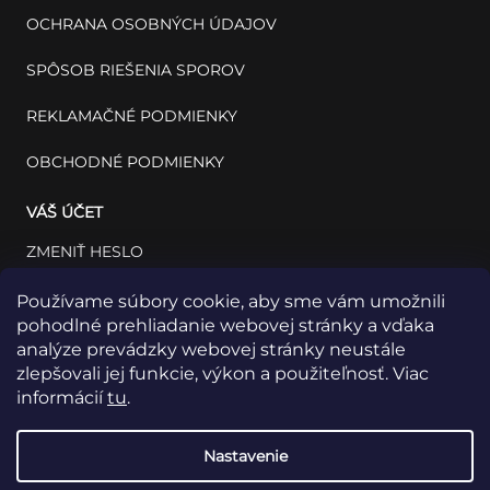
OCHRANA OSOBNÝCH ÚDAJOV
SPÔSOB RIEŠENIA SPOROV
REKLAMAČNÉ PODMIENKY
OBCHODNÉ PODMIENKY
VÁŠ ÚČET
ZMENIŤ HESLO
VÁŠ PROFIL
Používame súbory cookie, aby sme vám umožnili
pohodlné prehliadanie webovej stránky a vďaka
VAŠE OBJEDNÁVKY
analýze prevádzky webovej stránky neustále
zlepšovali jej funkcie, výkon a použiteľnosť. Viac
informácií
tu
.
Nastavenie