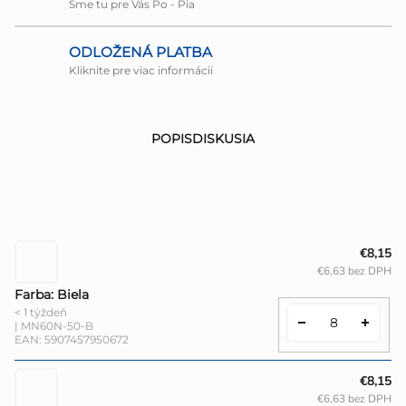
Sme tu pre Vás Po - Pia
ODLOŽENÁ PLATBA
Kliknite pre viac informácií
POPIS
DISKUSIA
€8,15
€6,63 bez DPH
Farba: Biela
< 1 týždeň
| MN60N-50-B
EAN:
5907457950672
€8,15
€6,63 bez DPH