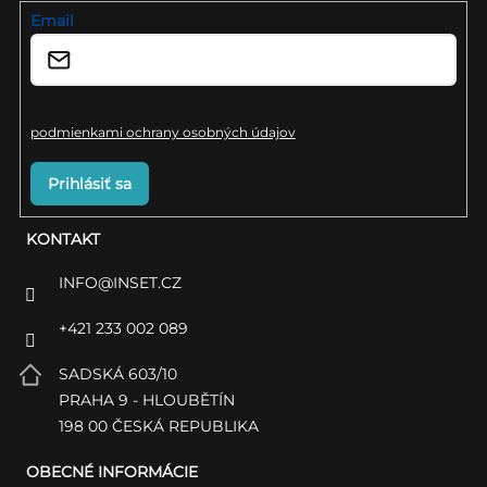
i
Email
e
Vložením e-mailu súhlasíte s
podmienkami ochrany osobných údajov
Prihlásiť sa
KONTAKT
INFO
@
INSET.CZ
+421 233 002 089
SADSKÁ 603/10
PRAHA 9 - HLOUBĚTÍN
198 00 ČESKÁ REPUBLIKA
OBECNÉ INFORMÁCIE