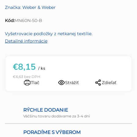
produktu
Značka:
Weber & Weber
je
0,0
Kód:
MN60N-50-B
z
5
Vyšetrovacie podložky z netkanej textílie.
hviezdičiek.
Detailné informácie
€8,15
/ ks
€6,63 bez DPH
Tlač
Strážiť
Zdieľať
RÝCHLE DODANIE
Väčšinu tovaru dodávame za 3-4 dni
PORADÍME S VÝBEROM