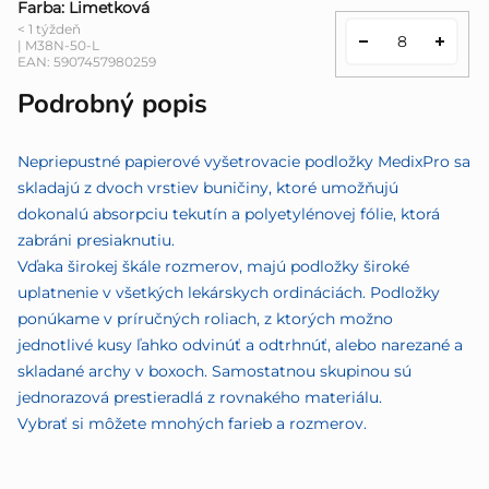
Farba: Limetková
< 1 týždeň
| M38N-50-L
EAN:
5907457980259
Podrobný popis
Nepriepustné papierové vyšetrovacie podložky MedixPro sa
skladajú z dvoch vrstiev buničiny, ktoré umožňujú
dokonalú absorpciu tekutín a polyetylénovej fólie, ktorá
zabráni presiaknutiu.
Vďaka širokej škále rozmerov, majú podložky široké
uplatnenie v všetkých lekárskych ordináciách. Podložky
ponúkame v príručných roliach, z ktorých možno
jednotlivé kusy ľahko odvinúť a odtrhnúť, alebo narezané a
skladané archy v boxoch. Samostatnou skupinou sú
jednorazová prestieradlá z rovnakého materiálu.
Vybrať si môžete mnohých farieb a rozmerov.