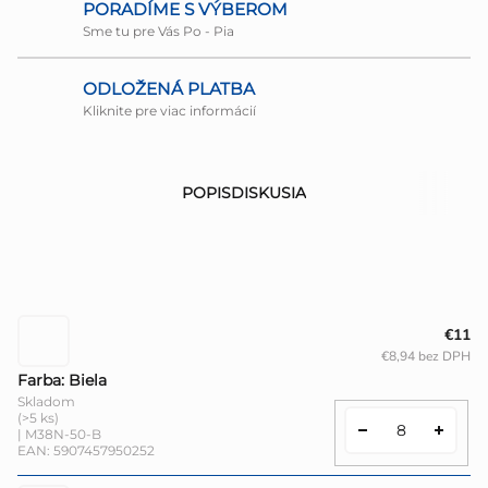
PORADÍME S VÝBEROM
Sme tu pre Vás Po - Pia
ODLOŽENÁ PLATBA
Kliknite pre viac informácií
POPIS
DISKUSIA
€11
€8,94 bez DPH
Farba: Biela
Skladom
(>5 ks)
| M38N-50-B
EAN:
5907457950252