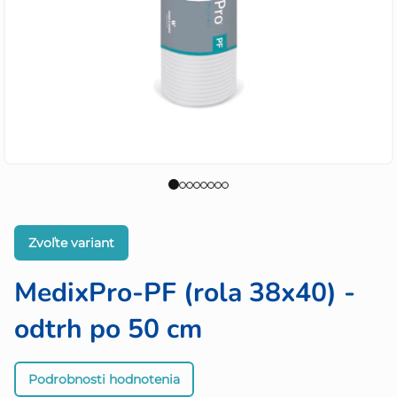
Zvoľte variant
MedixPro-PF (rola 38x40) -
odtrh po 50 cm
Priemerné
Podrobnosti hodnotenia
hodnotenie