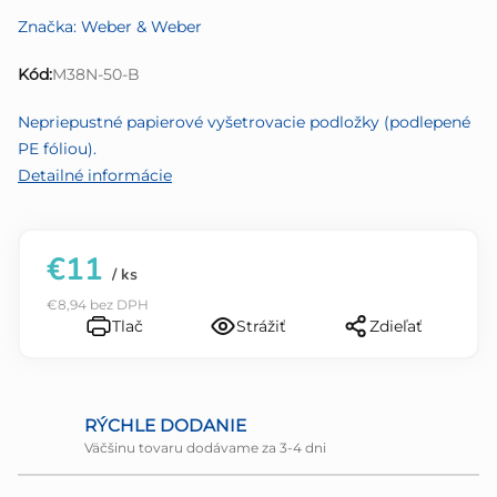
produktu
Značka:
Weber & Weber
je
0,0
Kód:
M38N-50-B
z
5
Nepriepustné papierové vyšetrovacie podložky (podlepené
hviezdičiek.
PE fóliou).
Detailné informácie
€11
/ ks
€8,94 bez DPH
Tlač
Strážiť
Zdieľať
RÝCHLE DODANIE
Väčšinu tovaru dodávame za 3-4 dni