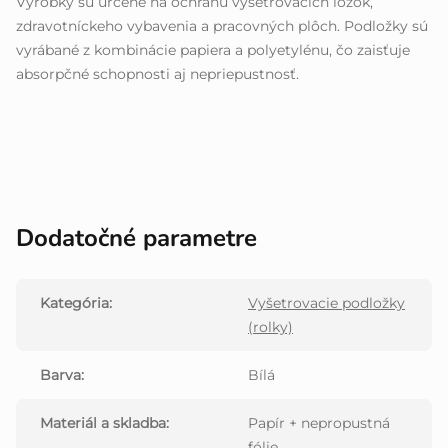
Výrobky sú určené na ochranu vyšetrovacích lôžok,
zdravotníckeho vybavenia a pracovných plôch. Podložky sú
vyrábané z kombinácie papiera a polyetylénu, čo zaisťuje
absorpčné schopnosti aj nepriepustnosť.
Dodatočné parametre
Kategória
:
Vyšetrovacie podložky
(rolky)
Barva
:
Bílá
Materiál a skladba
:
Papír + nepropustná
fólie