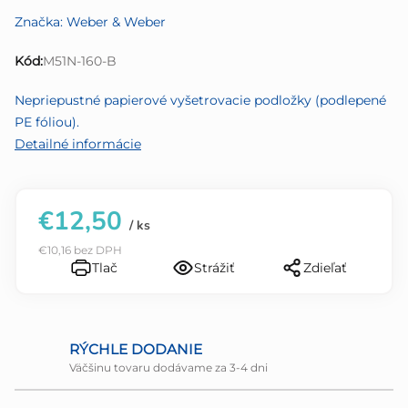
produktu
Značka:
Weber & Weber
je
0,0
Kód:
M51N-160-B
z
5
Nepriepustné papierové vyšetrovacie podložky (podlepené
hviezdičiek.
PE fóliou).
Detailné informácie
€12,50
/ ks
€10,16 bez DPH
Tlač
Strážiť
Zdieľať
RÝCHLE DODANIE
Väčšinu tovaru dodávame za 3-4 dni