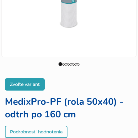
Zvoľte variant
MedixPro-PF (rola 50x40) -
odtrh po 160 cm
Priemerné
Podrobnosti hodnotenia
hodnotenie