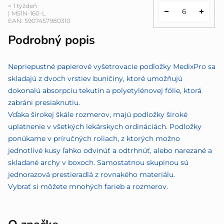
< 1 týždeň
| M51N-160-L
EAN:
5907457980310
Podrobný popis
Nepriepustné papierové vyšetrovacie podložky MedixPro sa
skladajú z dvoch vrstiev buničiny, ktoré umožňujú
dokonalú absorpciu tekutín a polyetylénovej fólie, ktorá
zabráni presiaknutiu.
Vďaka širokej škále rozmerov, majú podložky široké
uplatnenie v všetkých lekárskych ordináciách. Podložky
ponúkame v príručných roliach, z ktorých možno
jednotlivé kusy ľahko odvinúť a odtrhnúť, alebo narezané a
skladané archy v boxoch. Samostatnou skupinou sú
jednorazová prestieradlá z rovnakého materiálu.
Vybrať si môžete mnohých farieb a rozmerov.