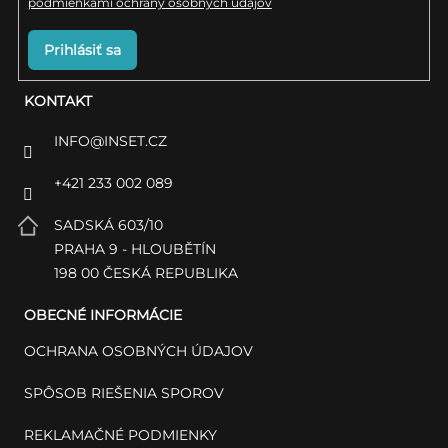
podmienkami ochrany osobných údajov
Prihlásiť sa
KONTAKT
INFO
@
INSET.CZ
+421 233 002 089
SADSKÁ 603/10
PRAHA 9 - HLOUBĚTÍN
198 00 ČESKÁ REPUBLIKA
OBECNÉ INFORMÁCIE
OCHRANA OSOBNÝCH ÚDAJOV
SPÔSOB RIEŠENIA SPOROV
REKLAMAČNÉ PODMIENKY