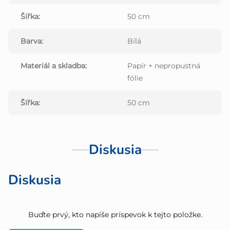
Šířka
:
50 cm
Barva
:
Bílá
Materiál a skladba
:
Papír + nepropustná
fólie
Šířka
:
50 cm
Diskusia
Diskusia
Buďte prvý, kto napíše príspevok k tejto položke.