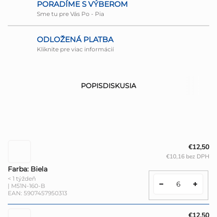
PORADÍME S VÝBEROM
Sme tu pre Vás Po - Pia
ODLOŽENÁ PLATBA
Kliknite pre viac informácií
POPIS
DISKUSIA
€12,50
€10,16 bez DPH
Farba: Biela
< 1 týždeň
| M51N-160-B
EAN:
5907457950313
€12,50