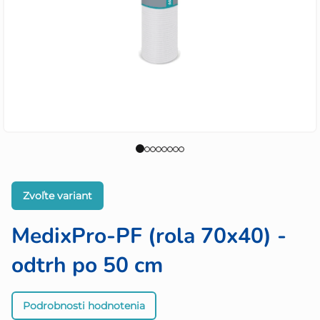
Zvoľte variant
MedixPro-PF (rola 70x40) -
odtrh po 50 cm
Priemerné
Podrobnosti hodnotenia
hodnotenie