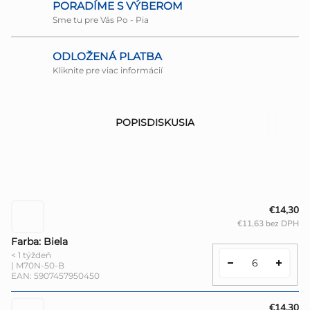
PORADÍME S VÝBEROM
Sme tu pre Vás Po - Pia
ODLOŽENÁ PLATBA
Kliknite pre viac informácií
POPIS
DISKUSIA
€14,30
€11,63 bez DPH
Farba: Biela
< 1 týždeň
| M70N-50-B
EAN:
5907457950450
€14,30