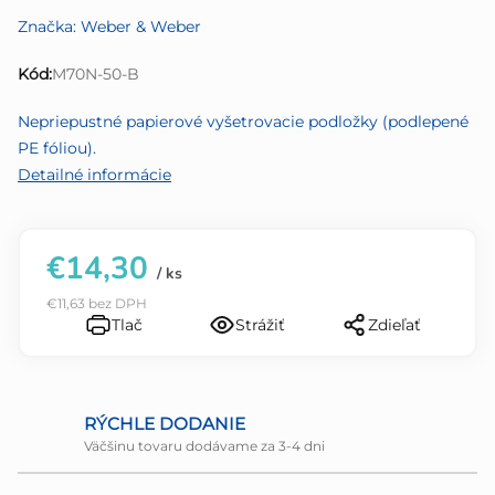
produktu
Značka:
Weber & Weber
je
0,0
Kód:
M70N-50-B
z
5
Nepriepustné papierové vyšetrovacie podložky (podlepené
hviezdičiek.
PE fóliou).
Detailné informácie
€14,30
/ ks
€11,63 bez DPH
Tlač
Strážiť
Zdieľať
RÝCHLE DODANIE
Väčšinu tovaru dodávame za 3-4 dni