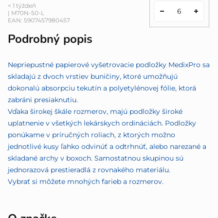
< 1 týždeň
| M70N-50-L
EAN:
5907457980457
Podrobný popis
Nepriepustné papierové vyšetrovacie podložky MedixPro sa
skladajú z dvoch vrstiev buničiny, ktoré umožňujú
dokonalú absorpciu tekutín a polyetylénovej fólie, ktorá
zabráni presiaknutiu.
Vďaka širokej škále rozmerov, majú podložky široké
uplatnenie v všetkých lekárskych ordináciách. Podložky
ponúkame v príručných roliach, z ktorých možno
jednotlivé kusy ľahko odvinúť a odtrhnúť, alebo narezané a
skladané archy v boxoch. Samostatnou skupinou sú
jednorazová prestieradlá z rovnakého materiálu.
Vybrať si môžete mnohých farieb a rozmerov.