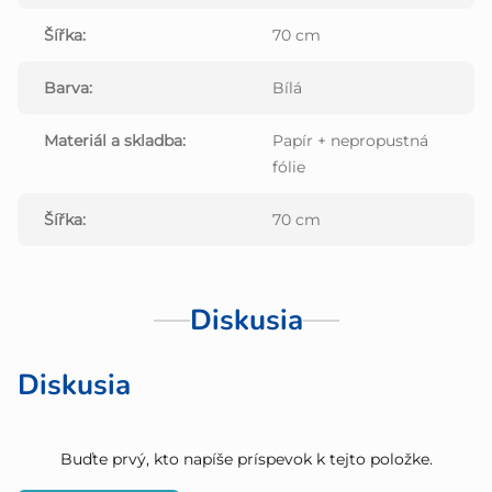
Šířka
:
70 cm
Barva
:
Bílá
Materiál a skladba
:
Papír + nepropustná
fólie
Šířka
:
70 cm
Diskusia
Diskusia
Buďte prvý, kto napíše príspevok k tejto položke.