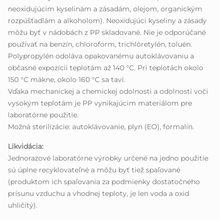
neoxidujúcim kyselinám a zásadám, olejom, organickým
rozpúšťadlám a alkoholom). Neoxidujúci kyseliny a zásady
môžu byť v nádobách z PP skladované. Nie je odporúčané
používať na benzín, chloroform, trichlóretylén, toluén.
Polypropylén odoláva opakovanému autoklávovaniu a
občasné expozícii teplotám až 140 °C. Pri teplotách okolo
150 °C mäkne, okolo 160 °C sa taví.
Vďaka mechanickej a chemickej odolnosti a odolnosti voči
vysokým teplotám je PP vynikajúcim materiálom pre
laboratórne použitie.
Možná sterilizácie: autoklávovanie, plyn (EO), formalín.
Likvidácia:
Jednorazové laboratórne výrobky určené na jedno použitie
sú úplne recyklovateľné a môžu byť tiež spaľované
(produktom ich spaľovania za podmienky dostatočného
prísunu vzduchu a vhodnej teploty, je len voda a oxid
uhličitý).