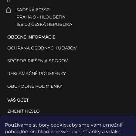
SADSKÁ 603/10
PRAHA 9 - HLOUBĚTÍN
198 00 ČESKÁ REPUBLIKA
OBECNÉ INFORMÁCIE
OCHRANA OSOBNÝCH ÚDAJOV
SPÔSOB RIEŠENIA SPOROV
REKLAMAČNÉ PODMIENKY
OBCHODNÉ PODMIENKY
VÁŠ ÚČET
ZMENIŤ HESLO
VÁŠ PROFIL
Používame súbory cookie, aby sme vám umožnili
pohodlné prehliadanie webovej stránky a vďaka