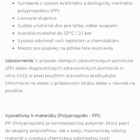
Vyrobené z vysoko kvalitného a biologicky inertného
polypropylénu (PP)
Lisovaná stupnica
Guľaté vnútorné dno pre ľahký odber kvapalín
Autoklávovateľné do 121°C / 2,1 bar
Vysoká odolnosť voči teplotám a chemikáliám
Miesto pre popisky na plôške tela skúmavky
Upozornenie:
V prípade všetkých zdravotníckych pomôcok
(ZP) alebo diagnostických zdravotníckych pomôcok in
vitro (IVD) si pred použitím starostlivo preštudujte
informácie na obale, v príbalovom letáku alebo v návode na
použitie.
Vysvetlivky k materiálu (Polypropylén - PP):
PP (Polypropylén) je termoplastický polymér, ktorý patrí
do skupiny polyolefínov. Ide o biely, mechanicky odolný
materiál s vysokou chemickou odolnosťou (voči