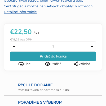
laboratórnych testov, chemických reakcií a pod.
Centrifugácia možná na všetkých obvyklých rotoroch.
Detailné informácie
€22,50
/ ks
€18,29 bez DPH
Pridať do košíka
Tlač
Strážiť
Zdieľať
RÝCHLE DODANIE
Väčšinu tovaru dodávame za 3-4 dni
PORADÍME S VÝBEROM