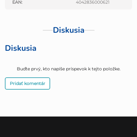
EAN
:
4042836000621
Diskusia
Diskusia
Buďte prvý, kto napíše príspevok k tejto položke.
Pridať komentár
Z