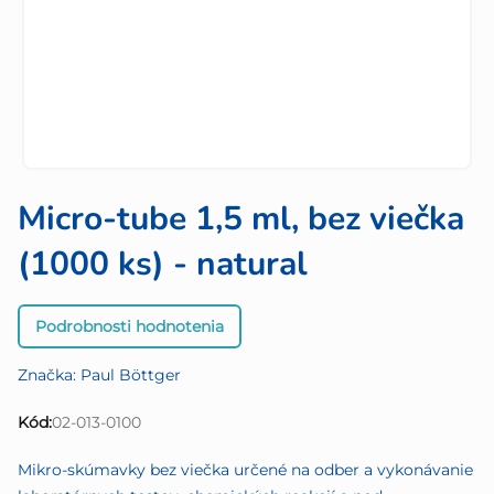
Micro-tube 1,5 ml, bez viečka
(1000 ks) - natural
Priemerné
Podrobnosti hodnotenia
hodnotenie
produktu
Značka:
Paul Böttger
je
0,0
Kód:
02-013-0100
z
5
Mikro-skúmavky bez viečka určené na odber a vykonávanie
hviezdičiek.