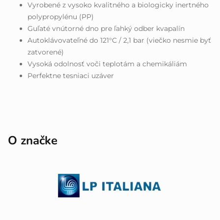
Vyrobené z vysoko kvalitného a biologicky inertného
polypropylénu (PP)
Guľaté vnútorné dno pre ľahký odber kvapalín
Autoklávovateľné do 121°C / 2,1 bar (viečko nesmie byť
zatvorené)
Vysoká odolnosť voči teplotám a chemikáliám
Perfektne tesniaci uzáver
O značke