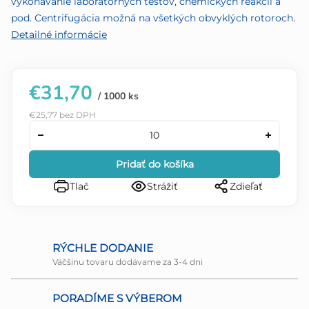
vykonávanie laboratórnych testov, chemických reakcií a
pod. Centrifugácia možná na všetkých obvyklých rotoroch.
Detailné informácie
€31,70
/ 1000 ks
€25,77 bez DPH
Pridať do košíka
Tlač
Strážiť
Zdieľať
RÝCHLE DODANIE
Väčšinu tovaru dodávame za 3-4 dni
PORADÍME S VÝBEROM