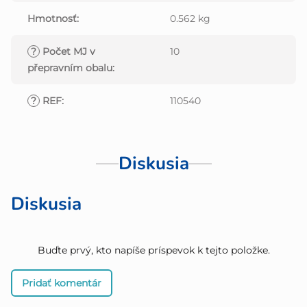
Hmotnosť
:
0.562 kg
?
Počet MJ v
10
přepravním obalu
:
?
REF
:
110540
Diskusia
Diskusia
Buďte prvý, kto napíše príspevok k tejto položke.
Pridať komentár