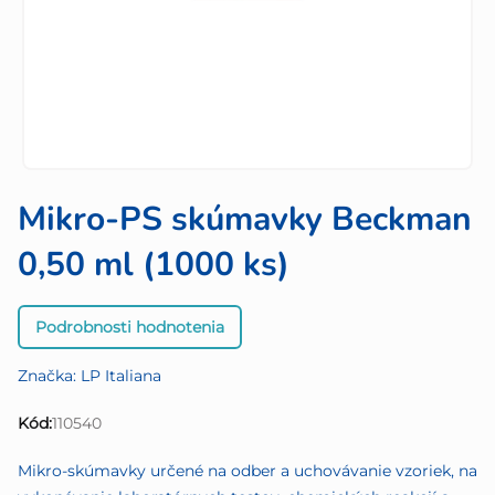
Mikro-PS skúmavky Beckman
0,50 ml (1000 ks)
Priemerné
Podrobnosti hodnotenia
hodnotenie
produktu
Značka:
LP Italiana
je
0,0
Kód:
110540
z
5
Mikro-skúmavky určené na odber a uchovávanie vzoriek, na
hviezdičiek.