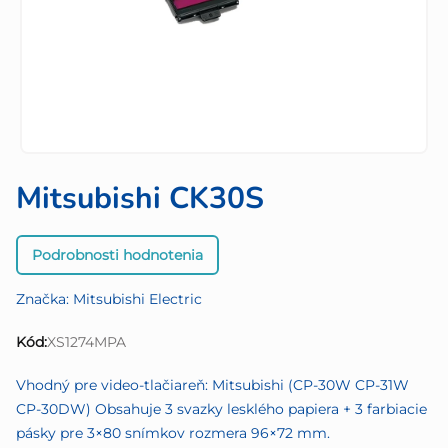
Mitsubishi CK30S
Priemerné
Podrobnosti hodnotenia
hodnotenie
produktu
Značka:
Mitsubishi Electric
je
0,0
Kód:
XS1274MPA
z
5
Vhodný pre video-tlačiareň: Mitsubishi (CP-30W CP-31W
hviezdičiek.
CP-30DW) Obsahuje 3 svazky lesklého papiera + 3 farbiacie
pásky pre 3×80 snímkov rozmera 96×72 mm.