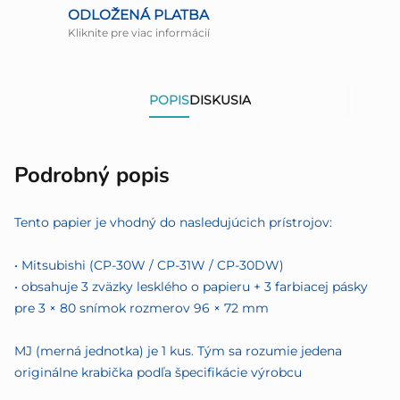
ODLOŽENÁ PLATBA
Kliknite pre viac informácií
POPIS
DISKUSIA
Podrobný popis
Tento papier je vhodný do nasledujúcich prístrojov:
• Mitsubishi (CP-30W / CP-31W / CP-30DW)
• obsahuje 3 zväzky lesklého o papieru + 3 farbiacej pásky
pre 3 × 80 snímok rozmerov 96 × 72 mm
MJ (merná jednotka) je 1 kus. Tým sa rozumie jedena
originálne krabička podľa špecifikácie výrobcu