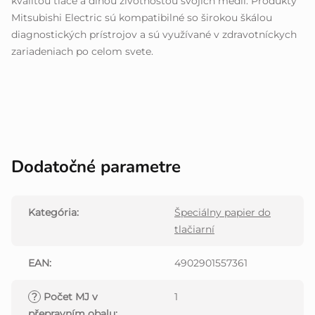
kvalitou tlače a dlhou životnosťou svojich médií. Produkty
Mitsubishi Electric sú kompatibilné so širokou škálou
diagnostických prístrojov a sú využívané v zdravotníckych
zariadeniach po celom svete.
Dodatočné parametre
Kategória
:
Špeciálny papier do
tlačiarní
EAN
:
4902901557361
?
Počet MJ v
1
přepravním obalu
: