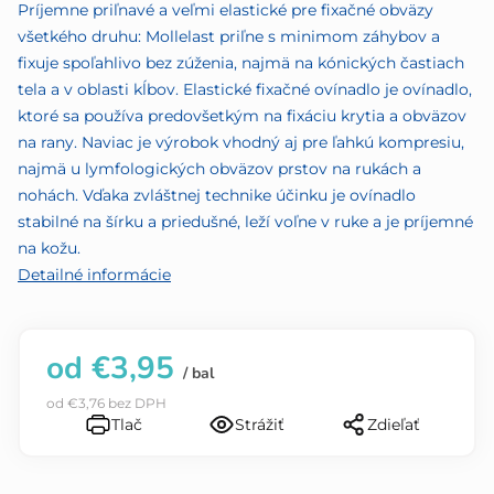
5
Príjemne priľnavé a veľmi elastické pre fixačné obväzy
hviezdičiek.
všetkého druhu: Mollelast priľne s minimom záhybov a
fixuje spoľahlivo bez zúženia, najmä na kónických častiach
tela a v oblasti kĺbov. Elastické fixačné ovínadlo je ovínadlo,
ktoré sa používa predovšetkým na fixáciu krytia a obväzov
na rany. Naviac je výrobok vhodný aj pre ľahkú kompresiu,
najmä u lymfologických obväzov prstov na rukách a
nohách. Vďaka zvláštnej technike účinku je ovínadlo
stabilné na šírku a priedušné, leží voľne v ruke a je príjemné
na kožu.
Detailné informácie
od
€3,95
/ bal
od
€3,76
bez DPH
Tlač
Strážiť
Zdieľať