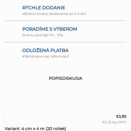
RÝCHLE DODANIE
Väčšinu tovaru dodávame za 3-4 dni
PORADÍME S VÝBEROM
Sme tu pre Vás Po - Pia
ODLOŽENÁ PLATBA
Kliknite pre viac informácií
POPIS
DISKUSIA
€3,95
€3,76 bez DPH
Variant: 4 cm x 4 m (20 roliek)