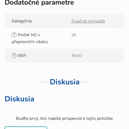
Dodatočné parametre
Kategória
:
Fixačné ovínadlá
?
Počet MJ v
26
přepravním obalu
:
?
REF
:
19410
Diskusia
Diskusia
Buďte prvý, kto napíše príspevok k tejto položke.