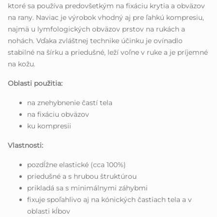
ktoré sa používa predovšetkým na fixáciu krytia a obväzov
na rany. Naviac je výrobok vhodný aj pre ľahkú kompresiu,
najmä u lymfologických obväzov prstov na rukách a
nohách. Vďaka zvláštnej technike účinku je ovínadlo
stabilné na šírku a priedušné, leží voľne v ruke a je príjemné
na kožu.
Oblasti použitia:
na znehybnenie častí tela
na fixáciu obväzov
ku kompresii
Vlastnosti:
pozdĺžne elastické (cca 100%)
priedušné a s hrubou štruktúrou
prikladá sa s minimálnymi záhybmi
fixuje spoľahlivo aj na kónických častiach tela a v
oblasti kĺbov