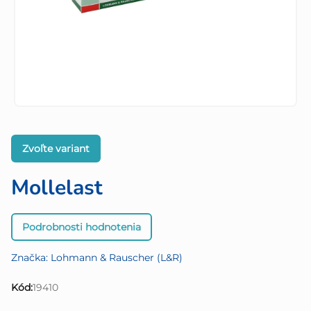
Zvoľte variant
Mollelast
Priemerné
Podrobnosti hodnotenia
hodnotenie
produktu
Značka:
Lohmann & Rauscher (L&R)
je
0,0
Kód:
19410
z