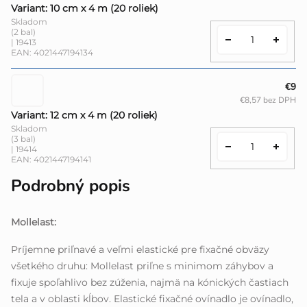
Variant: 10 cm x 4 m (20 roliek)
Skladom
(2 bal)
| 19413
EAN:
4021447194134
€9
€8,57 bez DPH
Variant: 12 cm x 4 m (20 roliek)
Skladom
(3 bal)
| 19414
EAN:
4021447194141
Podrobný popis
Mollelast:
Príjemne priľnavé a veľmi elastické pre fixačné obväzy
všetkého druhu: Mollelast priľne s minimom záhybov a
fixuje spoľahlivo bez zúženia, najmä na kónických častiach
tela a v oblasti kĺbov. Elastické fixačné ovínadlo je ovínadlo,