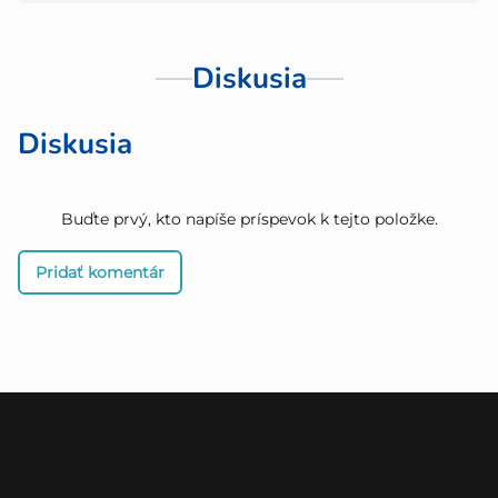
Diskusia
Diskusia
Buďte prvý, kto napíše príspevok k tejto položke.
Pridať komentár
Z
á