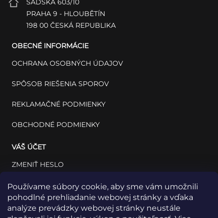
SADSKÁ 603/10
PRAHA 9 - HLOUBĚTÍN
198 00 ČESKÁ REPUBLIKA
OBECNÉ INFORMÁCIE
OCHRANA OSOBNÝCH ÚDAJOV
SPÔSOB RIEŠENIA SPOROV
REKLAMAČNÉ PODMIENKY
OBCHODNÉ PODMIENKY
VÁŠ ÚČET
ZMENIŤ HESLO
VÁŠ PROFIL
Používame súbory cookie, aby sme vám umožnili
pohodlné prehliadanie webovej stránky a vďaka
VAŠE OBJEDNÁVKY
analýze prevádzky webovej stránky neustále