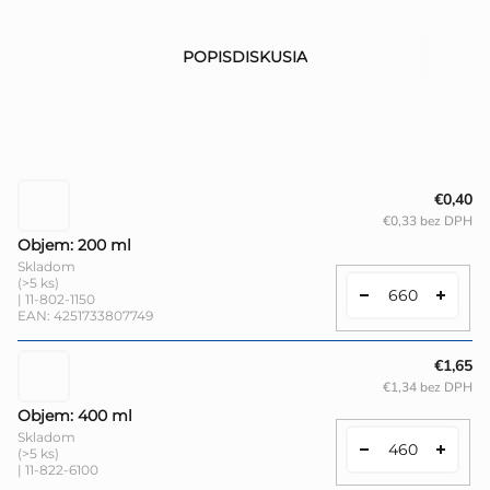
POPIS
DISKUSIA
€0,40
€0,33 bez DPH
Objem: 200 ml
Skladom
(>5 ks)
| 11-802-1150
EAN:
4251733807749
€1,65
€1,34 bez DPH
Objem: 400 ml
Skladom
(>5 ks)
| 11-822-6100