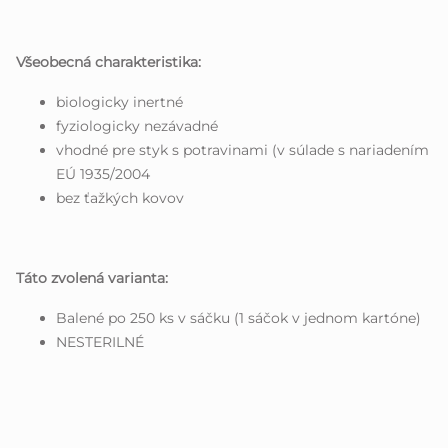
Všeobecná charakteristika:
biologicky inertné
fyziologicky nezávadné
vhodné pre styk s potravinami (v súlade s nariadením
EÚ 1935/2004
bez ťažkých kovov
Táto zvolená varianta:
Balené po 250 ks v sáčku (1 sáčok v jednom kartóne)
NESTERILNÉ