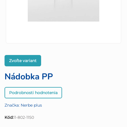
Zvoľte variant
Nádobka PP
Priemerné
Podrobnosti hodnotenia
hodnotenie
produktu
Značka:
Nerbe plus
je
0,0
Kód:
11-802-1150
z