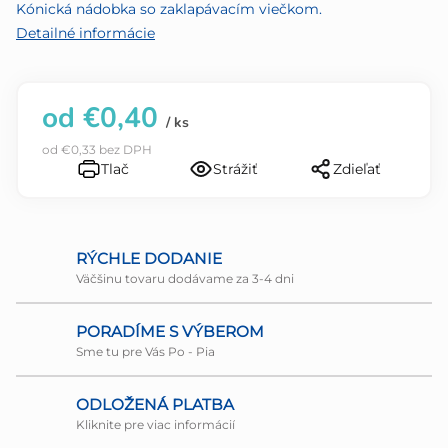
5
Kónická nádobka so zaklapávacím viečkom.
hviezdičiek.
Detailné informácie
od
€0,40
/ ks
od
€0,33
bez DPH
Tlač
Strážiť
Zdieľať
RÝCHLE DODANIE
Väčšinu tovaru dodávame za 3-4 dni
PORADÍME S VÝBEROM
Sme tu pre Vás Po - Pia
ODLOŽENÁ PLATBA
Kliknite pre viac informácií