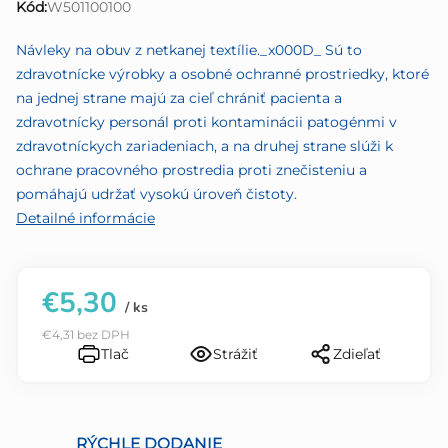
Kód:
W501100100
z
5
Návleky na obuv z netkanej textílie._x000D_ Sú to
hviezdičiek.
zdravotnícke výrobky a osobné ochranné prostriedky, ktoré
na jednej strane majú za cieľ chrániť pacienta a
zdravotnícky personál proti kontaminácii patogénmi v
zdravotníckych zariadeniach, a na druhej strane slúži k
ochrane pracovného prostredia proti znečisteniu a
pomáhajú udržať vysokú úroveň čistoty.
Detailné informácie
€5,30
/ ks
€4,31 bez DPH
Tlač
Strážiť
Zdieľať
RÝCHLE DODANIE