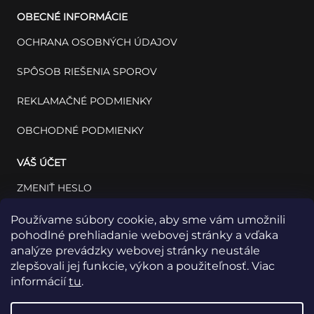
OBECNÉ INFORMÁCIE
OCHRANA OSOBNÝCH ÚDAJOV
SPÔSOB RIEŠENIA SPOROV
REKLAMAČNÉ PODMIENKY
OBCHODNÉ PODMIENKY
VÁŠ ÚČET
ZMENIŤ HESLO
VÁŠ PROFIL
Používame súbory cookie, aby sme vám umožnili
pohodlné prehliadanie webovej stránky a vďaka
VAŠE OBJEDNÁVKY
analýze prevádzky webovej stránky neustále
zlepšovali jej funkcie, výkon a použiteľnosť. Viac
informácií
tu
.