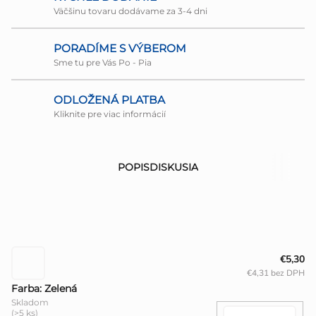
Väčšinu tovaru dodávame za 3-4 dni
PORADÍME S VÝBEROM
Sme tu pre Vás Po - Pia
ODLOŽENÁ PLATBA
Kliknite pre viac informácií
POPIS
DISKUSIA
€5,30
€4,31 bez DPH
Farba: Zelená
Skladom
(>5 ks)