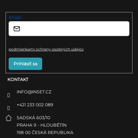
nových produktoch na našom e-shope.
t
i
Email
e
Vložením e-mailu súhlasíte s
podmienkami ochrany osobných údajov
Prihlásiť sa
KONTAKT
INFO
@
INSET.CZ
+421 233 002 089
SADSKÁ 603/10
PRAHA 9 - HLOUBĚTÍN
198 00 ČESKÁ REPUBLIKA