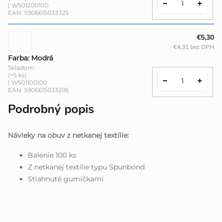
| W501200100
EAN:
5906615033325
€5,30
€4,31 bez DPH
Farba: Modrá
Skladom
(>5 ks)
| W501100100
EAN:
5906615033295
Podrobný popis
Návleky na obuv z netkanej textílie:
Balenie 100 ks
Z netkanej textílie typu Spunbond
Stiahnuté gumičkami