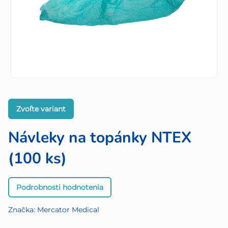
Zvoľte variant
Návleky na topánky NTEX
(100 ks)
Priemerné
Podrobnosti hodnotenia
hodnotenie
produktu
Značka:
Mercator Medical
je
0,0