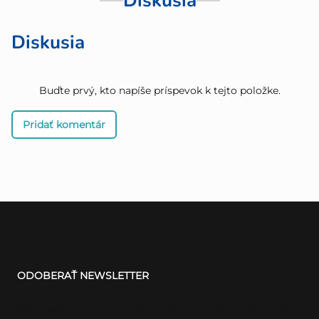
Diskusia
Diskusia
Buďte prvý, kto napíše príspevok k tejto položke.
Pridať komentár
Z
á
ODOBERAŤ NEWSLETTER
p
ä
Vložte svoj e-mail a my Vám budeme zasielať informácie o