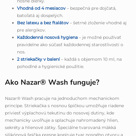
nosné dierky.
Vhodná od 4 mesiacov
– bezpečná pre dojčatá,
batoľatá aj dospelých.
Bez latexu a bez ftalátov
– šetrné zloženie vhodné aj
pre alergikov.
Každodenná nosová hygiena
– je možné používať
pravidelne ako súčasť každodennej starostlivosti o
nos.
2 striekačky v balení
– každá s objemom 10 ml, na
pohodlné a hygienické použitie.
Ako Nazar® Wash funguje?
Nazar® Wash pracuje na jednoduchom mechanickom
princípe. Striekačka s nosnou špičkou umožňuje riadene
priviesť výplachovú tekutinu do nosovej dutiny, kde
mechanicky uvoľňuje a splachuje nahromadený hlien,
sekréty a hlienové zátky. Špeciálne tvarovaná mäkká
silikónová špička presne kopíruje tvar nosného otvoru a