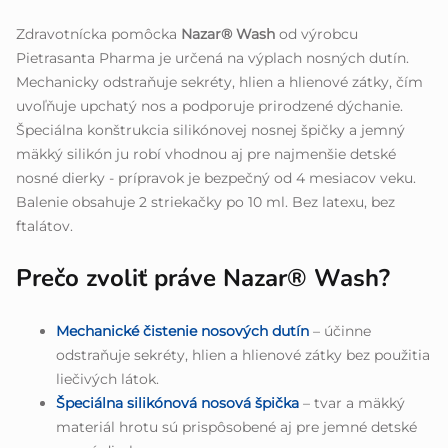
Zdravotnícka pomôcka
Nazar® Wash
od výrobcu
Pietrasanta Pharma je určená na výplach nosných dutín.
Mechanicky odstraňuje sekréty, hlien a hlienové zátky, čím
uvoľňuje upchatý nos a podporuje prirodzené dýchanie.
Špeciálna konštrukcia silikónovej nosnej špičky a jemný
mäkký silikón ju robí vhodnou aj pre najmenšie detské
nosné dierky - prípravok je bezpečný od 4 mesiacov veku.
Balenie obsahuje 2 striekačky po 10 ml. Bez latexu, bez
ftalátov.
Prečo zvoliť práve Nazar® Wash?
Mechanické čistenie nosových dutín
– účinne
odstraňuje sekréty, hlien a hlienové zátky bez použitia
liečivých látok.
Špeciálna silikónová nosová špička
– tvar a mäkký
materiál hrotu sú prispôsobené aj pre jemné detské