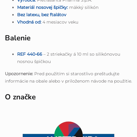
Výrobca:
Pietrasanta Pharma S.p.A.
Materiál nosovej špičky:
mäkký silikón
Bez latexu, bez ftalátov
Vhodná od:
4 mesiacov veku
Balenie
REF 440-66
– 2 striekačky á 10 ml so silikónovou
nosnou špičkou
Upozornenie:
Pred použitím si starostlivo preštudujte
informácie na obale alebo v priloženom návode na použitie.
O značke