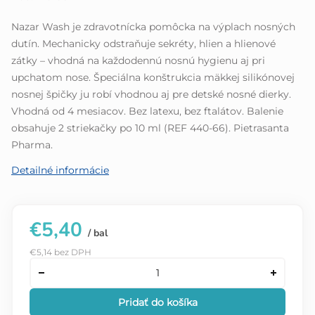
z
5
Nazar Wash je zdravotnícka pomôcka na výplach nosných
hviezdičiek.
dutín. Mechanicky odstraňuje sekréty, hlien a hlienové
zátky – vhodná na každodennú nosnú hygienu aj pri
upchatom nose. Špeciálna konštrukcia mäkkej silikónovej
nosnej špičky ju robí vhodnou aj pre detské nosné dierky.
Vhodná od 4 mesiacov. Bez latexu, bez ftalátov. Balenie
obsahuje 2 striekačky po 10 ml (REF 440-66). Pietrasanta
Pharma.
Detailné informácie
€5,40
/ bal
€5,14 bez DPH
Pridať do košíka