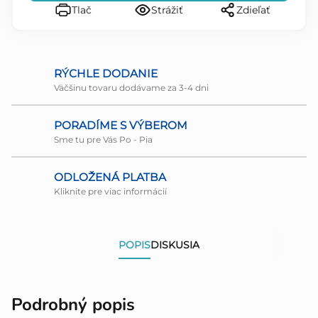
Tlač
Strážiť
Zdieľať
RÝCHLE DODANIE
Väčšinu tovaru dodávame za 3-4 dni
PORADÍME S VÝBEROM
Sme tu pre Vás Po - Pia
ODLOŽENÁ PLATBA
Kliknite pre viac informácií
POPIS
DISKUSIA
Podrobný popis