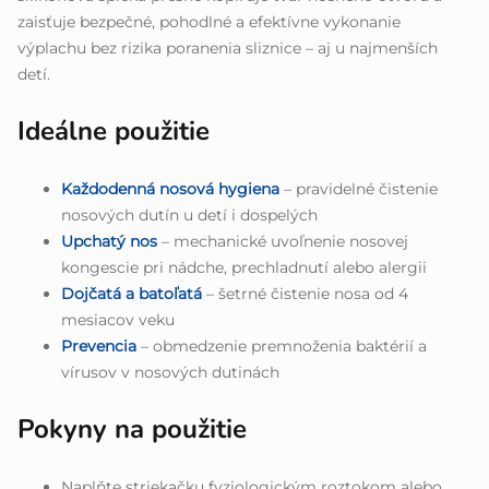
zaisťuje bezpečné, pohodlné a efektívne vykonanie
výplachu bez rizika poranenia sliznice – aj u najmenších
detí.
Ideálne použitie
Každodenná nosová hygiena
– pravidelné čistenie
nosových dutín u detí i dospelých
Upchatý nos
– mechanické uvoľnenie nosovej
kongescie pri nádche, prechladnutí alebo alergii
Dojčatá a batoľatá
– šetrné čistenie nosa od 4
mesiacov veku
Prevencia
– obmedzenie premnoženia baktérií a
vírusov v nosových dutinách
Pokyny na použitie
Naplňte striekačku fyziologickým roztokom alebo