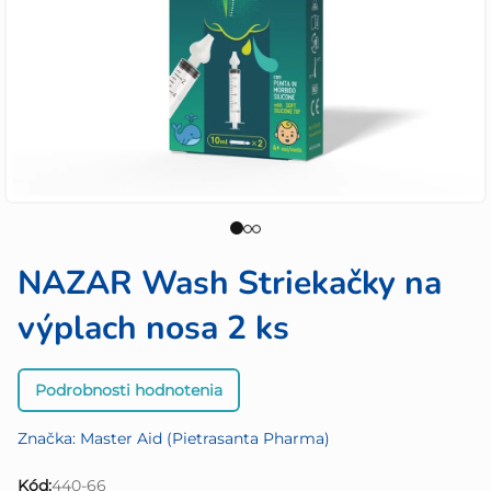
NAZAR Wash Striekačky na
výplach nosa 2 ks
Priemerné
Podrobnosti hodnotenia
hodnotenie
produktu
Značka:
Master Aid (Pietrasanta Pharma)
je
0,0
Kód:
440-66