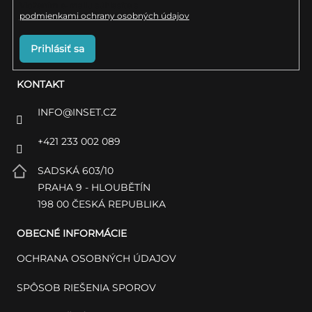
Vložením e-mailu súhlasíte s
podmienkami ochrany osobných údajov
Prihlásiť sa
KONTAKT
INFO
@
INSET.CZ
+421 233 002 089
SADSKÁ 603/10
PRAHA 9 - HLOUBĚTÍN
198 00 ČESKÁ REPUBLIKA
OBECNÉ INFORMÁCIE
OCHRANA OSOBNÝCH ÚDAJOV
SPÔSOB RIEŠENIA SPOROV