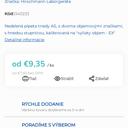
Značka:
Hirschmann Laborgeräte
je
0,0
Kód:
1340233
z
5
Nedelená pipeta triedy AS, s dvoma objemovými značkami,
hviezdičiek.
s hnedou stupnicou, kalibrovaná na "vyliaty objem - EX"
Detailné informácie
od
€9,35
/ ks
od
€7,60
bez DPH
Tlač
Strážiť
Zdieľať
RÝCHLE DODANIE
Väčšinu tovaru dodávame za 3-4 dni
PORADÍME S VÝBEROM