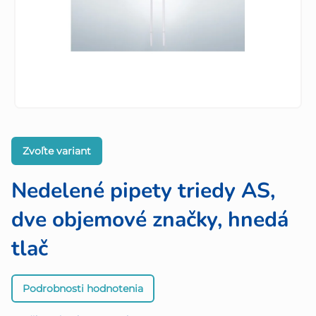
Zvoľte variant
Nedelené pipety triedy AS,
dve objemové značky, hnedá
tlač
Priemerné
Podrobnosti hodnotenia
hodnotenie
produktu