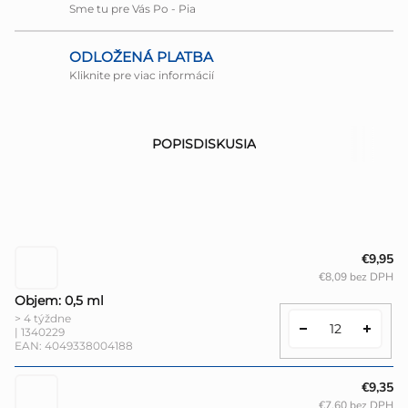
Sme tu pre Vás Po - Pia
ODLOŽENÁ PLATBA
Kliknite pre viac informácií
POPIS
DISKUSIA
€9,95
€8,09 bez DPH
Objem: 0,5 ml
> 4 týždne
| 1340229
EAN:
4049338004188
€9,35
€7,60 bez DPH