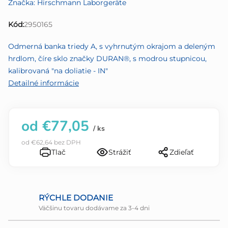
Značka:
Hirschmann Laborgeräte
je
0,0
Kód:
2950165
z
5
Odmerná banka triedy A, s vyhrnutým okrajom a deleným
hviezdičiek.
hrdlom, číre sklo značky DURAN®, s modrou stupnicou,
kalibrovaná "na doliatie - IN"
Detailné informácie
od
€77,05
/ ks
od
€62,64
bez DPH
Tlač
Strážiť
Zdieľať
RÝCHLE DODANIE
Väčšinu tovaru dodávame za 3-4 dni