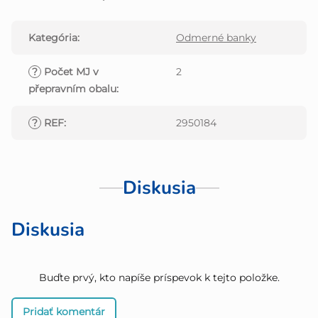
Kategória
:
Odmerné banky
?
Počet MJ v
2
přepravním obalu
:
?
REF
:
2950184
Diskusia
Diskusia
Buďte prvý, kto napíše príspevok k tejto položke.
Pridať komentár