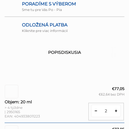
PORADÍME S VÝBEROM
Sme tu pre Vás Po - Pia
ODLOŽENÁ PLATBA
Kliknite pre viac informácií
POPIS
DISKUSIA
€77,05
€62,64 bez DPH
Objem: 20 ml
> 4 týždne
| 2950165
EAN:
4049338011223