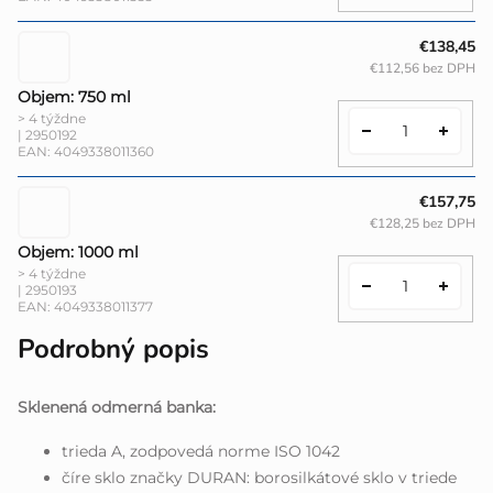
€138,45
€112,56 bez DPH
Objem: 750 ml
> 4 týždne
| 2950192
EAN:
4049338011360
€157,75
€128,25 bez DPH
Objem: 1000 ml
> 4 týždne
| 2950193
EAN:
4049338011377
Podrobný popis
Sklenená odmerná banka:
trieda A, zodpovedá norme ISO 1042
číre sklo značky DURAN: borosilkátové sklo v triede