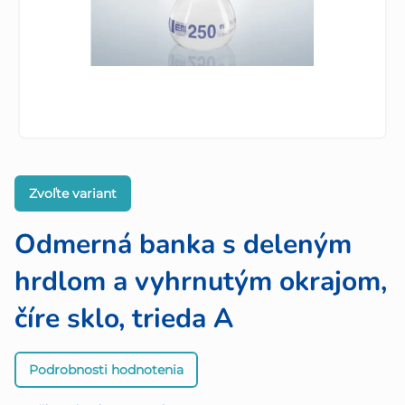
Zvoľte variant
Odmerná banka s deleným
hrdlom a vyhrnutým okrajom,
číre sklo, trieda A
Priemerné
Podrobnosti hodnotenia
hodnotenie
produktu