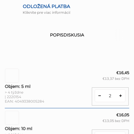
ODLOŽENÁ PLATBA
Kliknite pre viac informácií
POPIS
DISKUSIA
€16,45
€13,37 bez DPH
Objem: 5 ml
> 4 týždne
| 2220154
EAN:
4049338005284
€16,05
€13,05 bez DPH
Objem: 10 ml