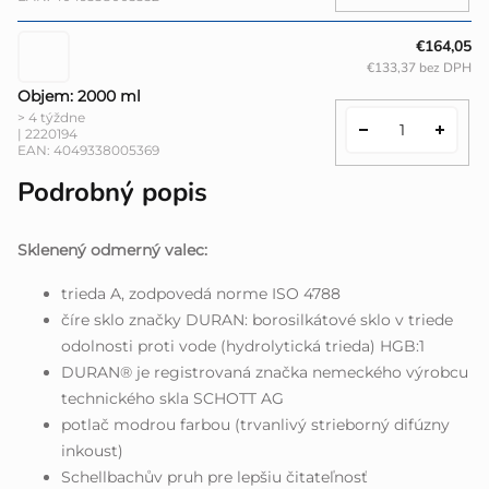
€164,05
€133,37 bez DPH
Objem: 2000 ml
> 4 týždne
| 2220194
EAN:
4049338005369
Podrobný popis
Sklenený odmerný valec:
trieda A, zodpovedá norme ISO 4788
číre sklo značky DURAN: borosilkátové sklo v triede
odolnosti proti vode (hydrolytická trieda) HGB:1
DURAN® je registrovaná značka nemeckého výrobcu
technického skla SCHOTT AG
potlač modrou farbou (trvanlivý strieborný difúzny
inkoust)
Schellbachův pruh pre lepšiu čitateľnosť