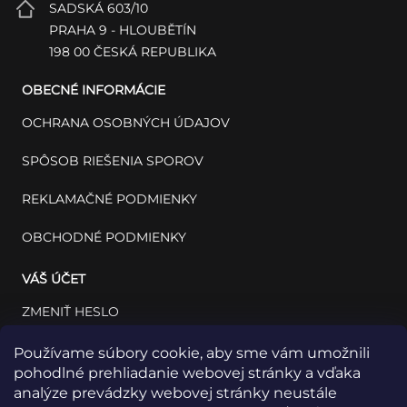
SADSKÁ 603/10
PRAHA 9 - HLOUBĚTÍN
198 00 ČESKÁ REPUBLIKA
OBECNÉ INFORMÁCIE
OCHRANA OSOBNÝCH ÚDAJOV
SPÔSOB RIEŠENIA SPOROV
REKLAMAČNÉ PODMIENKY
OBCHODNÉ PODMIENKY
VÁŠ ÚČET
ZMENIŤ HESLO
VÁŠ PROFIL
Používame súbory cookie, aby sme vám umožnili
pohodlné prehliadanie webovej stránky a vďaka
VAŠE OBJEDNÁVKY
analýze prevádzky webovej stránky neustále