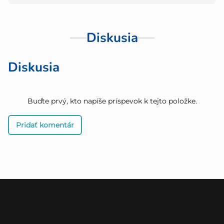
Diskusia
Diskusia
Buďte prvý, kto napíše príspevok k tejto položke.
Pridať komentár
Z
á