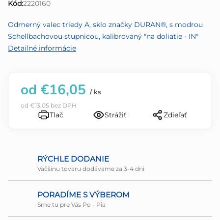
Kód:
2220160
z
5
Odmerný valec triedy A, sklo značky DURAN®, s modrou
hviezdičiek.
Schellbachovou stupnicou, kalibrovaný "na doliatie - IN"
Detailné informácie
od
€16,05
/ ks
od
€13,05
bez DPH
Tlač
Strážiť
Zdieľať
RÝCHLE DODANIE
Väčšinu tovaru dodávame za 3-4 dni
PORADÍME S VÝBEROM
Sme tu pre Vás Po - Pia