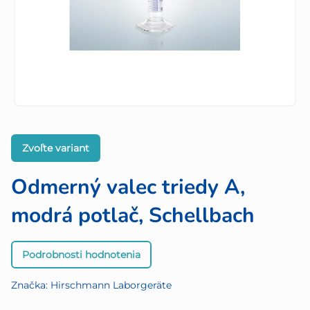
Zvoľte variant
Odmerný valec triedy A,
modrá potlač, Schellbach
Priemerné
Podrobnosti hodnotenia
hodnotenie
produktu
Značka:
Hirschmann Laborgeräte
je
0,0