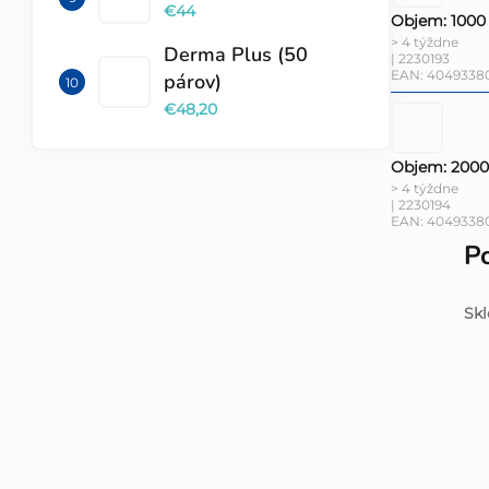
€44
Objem: 1000
> 4 týždne
Derma Plus (50
| 2230193
EAN:
4049338
párov)
€48,20
Objem: 2000
> 4 týždne
| 2230194
EAN:
4049338
P
Skl