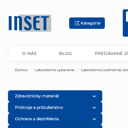
Prejsť
na
obsah
Kategórie
O NÁS
BLOG
PREDÁVANÉ Z
Domov
Laboratórne vybavenie
Laboratórne (odmerné) skl
B
Preskočiť
KATEGÓRIE
kategórie
o
Zdravotnícky materiál
Prístroje a príslušenstvo
č
Ochrana a dezinfekcia
n