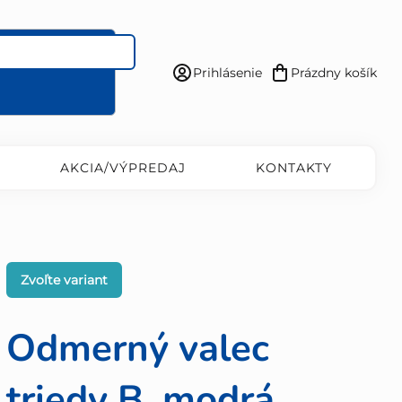
Prihlásenie
Prázdny košík
Nákupný
košík
AKCIA/VÝPREDAJ
KONTAKTY
Zvoľte variant
Odmerný valec
triedy B, modrá