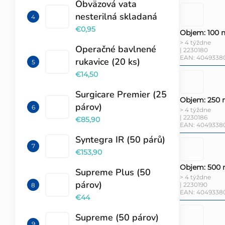
Obväzová vata
nesterilná skladaná
€0,95
Objem: 100 
> 4 týždne
Operačné bavlnené
| 2230180
EAN:
4049338
rukavice (20 ks)
€14,50
Surgicare Premier (25
Objem: 250 
párov)
> 4 týždne
| 2230186
€85,90
EAN:
4049338
Syntegra IR (50 párů)
€153,90
Objem: 500 
Supreme Plus (50
> 4 týždne
párov)
| 2230190
EAN:
4049338
€44
Supreme (50 párov)