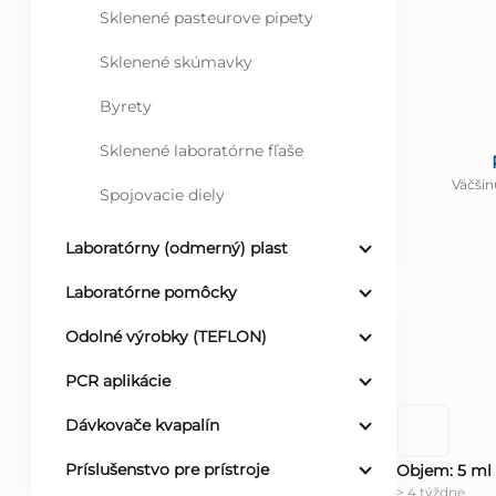
Sklenené pasteurove pipety
Sklenené skúmavky
Byrety
Sklenené laboratórne fľaše
Väčšin
Spojovacie diely
Laboratórny (odmerný) plast
Laboratórne pomôcky
Odolné výrobky (TEFLON)
PCR aplikácie
Dávkovače kvapalín
Príslušenstvo pre prístroje
Objem: 5 ml
> 4 týždne