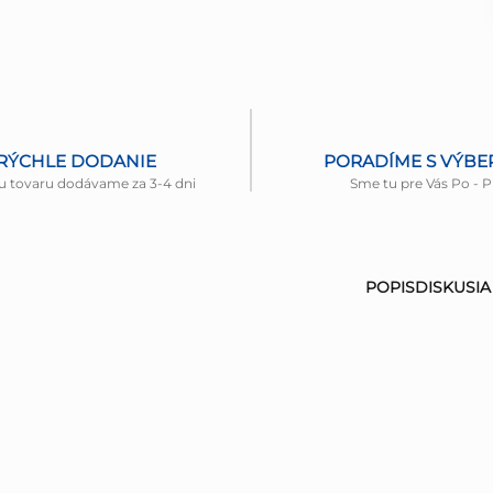
RÝCHLE DODANIE
PORADÍME S VÝB
u tovaru dodávame za 3-4 dni
Sme tu pre Vás Po - P
POPIS
DISKUSIA