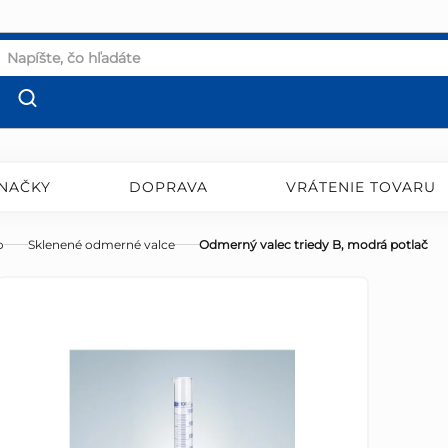
NAČKY
DOPRAVA
VRÁTENIE TOVARU
o
Sklenené odmerné valce
Odmerný valec triedy B, modrá potlač