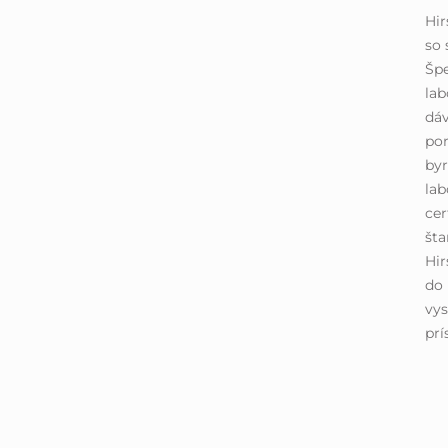
Hi
so 
Špe
lab
dáv
por
byr
lab
cer
šta
Hir
do 
vys
prí