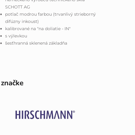
SCHOTT AG
potlač modrou farbou (trvanlivý strieborný
difúzny inkoust)
kalibrované na "na doliatie - IN"
s výlevkou
šesťhranná sklenená základňa
 značke