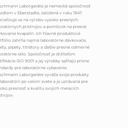
rschmann Laborgeräte je nemecká spoločnosť
sídlom v Eberstadte, založená v roku 1947.
cializuje sa na výrobu vysoko presných
oratórnych prístrojov a pomôcok na presné
kovanie kvapalín. Ich hlavné produktové
tfólio zahŕňa najmä laboratórne dávkovače,
ety, pipety, titrátory a ďalšie presné odmerné
oratórne sklo. Spoločnosť je držiteľom
tifikácie ISO 9001 a jej výrobky spĺňajú prísne
ndardy pre laboratórne vybavenie.
schmann Laborgeräte vyváža svoje produkty
laboratórií po celom svete a je uznávaná pre
okú presnosť a kvalitu svojich meracích
strojov.