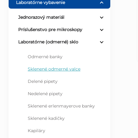
Laboratórne vybavenie
ý
Jednorazový materiál
p
Príslušenstvo pre mikroskopy
a
Laboratórne (odmerné) sklo
n
Odmerné banky
Sklenené odmerné valce
e
Delené pipety
l
Nedelené pipety
Sklenené erlenmayerove banky
Sklenené kadičky
Kapiláry