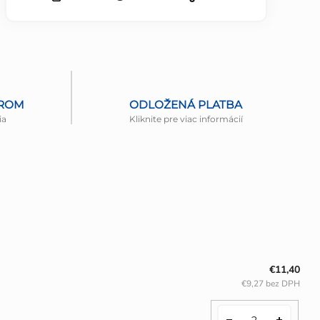
EROM
ODLOŽENÁ PLATBA
ia
Kliknite pre viac informácií
€11,40
€9,27 bez DPH