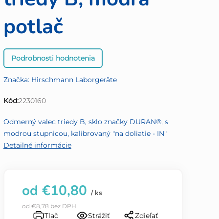
potlač
Priemerné
Podrobnosti hodnotenia
hodnotenie
produktu
Značka:
Hirschmann Laborgeräte
je
0,0
Kód:
2230160
z
5
Odmerný valec triedy B, sklo značky DURAN®, s
hviezdičiek.
modrou stupnicou, kalibrovaný "na doliatie - IN"
Detailné informácie
od
€10,80
/ ks
od
€8,78
bez DPH
Tlač
Strážiť
Zdieľať