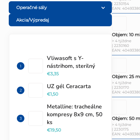
| 2230154
Operačné sály
EAN:
4049338
Akcia/Výpredaj
Objem: 10 m
> 4 týždne
| 2230160
TOP 10 PRODUKTOV
EAN:
4049338
Vliwasoft s Y-
nástrihom, sterilný
€3,35
Objem: 25 m
> 4 týždne
UZ gél Ceracarta
| 2230170
EAN:
4049338
€1,50
Metalline: tracheálne
kompresy 8x9 cm, 50
Objem: 50 m
ks
> 4 týždne
| 2230175
€19,50
EAN:
4049338