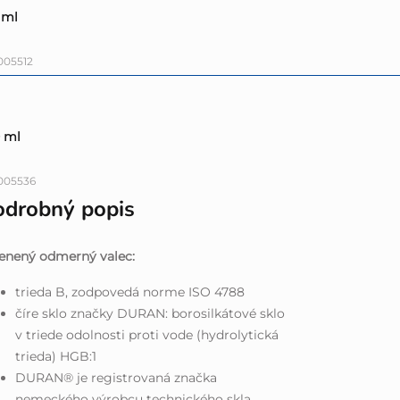
 ml
005512
 ml
005536
odrobný popis
enený odmerný valec:
trieda B, zodpovedá norme ISO 4788
číre sklo značky DURAN: borosilkátové sklo
v triede odolnosti proti vode (hydrolytická
trieda) HGB:1
DURAN® je registrovaná značka
nemeckého výrobcu technického skla