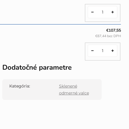
€107,55
€87,44 bez DPH
Dodatočné parametre
Kategória
:
Sklenené
odmerné valce