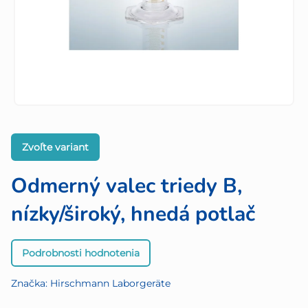
Zvoľte variant
Odmerný valec triedy B,
nízky/široký, hnedá potlač
Priemerné
Podrobnosti hodnotenia
hodnotenie
produktu
Značka:
Hirschmann Laborgeräte
je
0,0