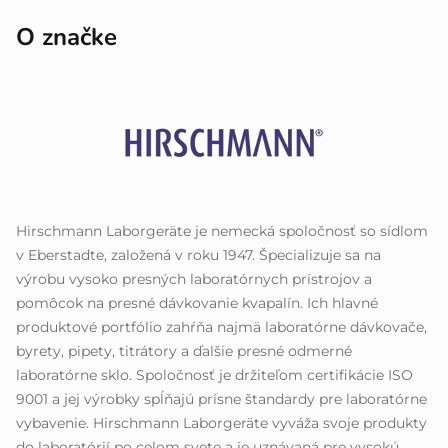
O značke
Hirschmann Laborgeräte je nemecká spoločnosť so sídlom
v Eberstadte, založená v roku 1947. Špecializuje sa na
výrobu vysoko presných laboratórnych prístrojov a
pomôcok na presné dávkovanie kvapalín. Ich hlavné
produktové portfólio zahŕňa najmä laboratórne dávkovače,
byrety, pipety, titrátory a ďalšie presné odmerné
laboratórne sklo. Spoločnosť je držiteľom certifikácie ISO
9001 a jej výrobky spĺňajú prísne štandardy pre laboratórne
vybavenie. Hirschmann Laborgeräte vyváža svoje produkty
do laboratórií po celom svete a je uznávaná pre vysokú