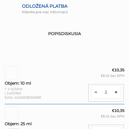
ODLOŽENÁ PLATBA
Kliknite pre viac informácií
POPIS
DISKUSIA
€10,35
€8,41 bez DPH
Objem: 10 ml
> 4 týždne
| 2400160
EAN:
4049338006991
€10,35
€8,41 bez DPH
Objem: 25 ml