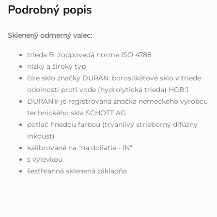
Podrobný popis
Sklenený odmerný valec:
trieda B, zodpovedá norme ISO 4788
nízky a široký typ
číre sklo značky DURAN: borosilkátové sklo v triede
odolnosti proti vode (hydrolytická trieda) HGB:1
DURAN® je registrovaná značka nemeckého výrobcu
technického skla SCHOTT AG
potlač hnedou farbou (trvanlivý strieborný difúzny
inkoust)
kalibrované na "na doliatie - IN"
s výlevkou
šesťhranná sklenená základňa