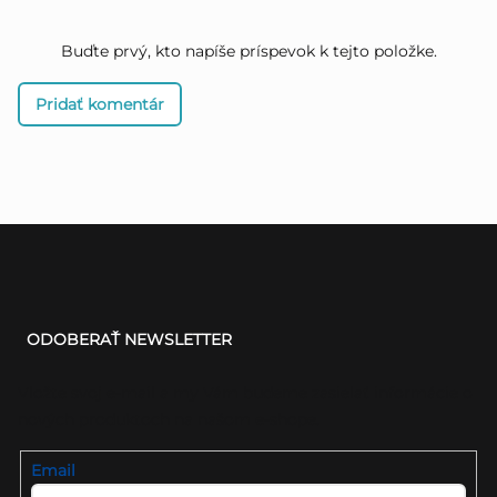
Buďte prvý, kto napíše príspevok k tejto položke.
Pridať komentár
Z
á
ODOBERAŤ NEWSLETTER
p
ä
Vložte svoj e-mail a my Vám budeme zasielať informácie o
nových produktoch na našom e-shope.
t
i
Email