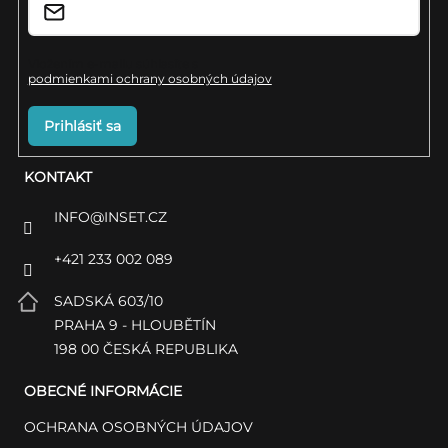
e
Vložením e-mailu súhlasíte s
podmienkami ochrany osobných údajov
Prihlásiť sa
KONTAKT
INFO
@
INSET.CZ
+421 233 002 089
SADSKÁ 603/10
PRAHA 9 - HLOUBĚTÍN
198 00 ČESKÁ REPUBLIKA
OBECNÉ INFORMÁCIE
OCHRANA OSOBNÝCH ÚDAJOV