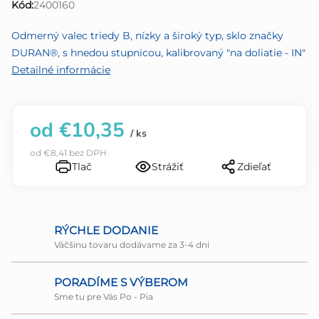
Kód:
2400160
z
5
Odmerný valec triedy B, nízky a široký typ, sklo značky
hviezdičiek.
DURAN®, s hnedou stupnicou, kalibrovaný "na doliatie - IN"
Detailné informácie
od
€10,35
/ ks
od
€8,41
bez DPH
Tlač
Strážiť
Zdieľať
RÝCHLE DODANIE
Väčšinu tovaru dodávame za 3-4 dni
PORADÍME S VÝBEROM
Sme tu pre Vás Po - Pia