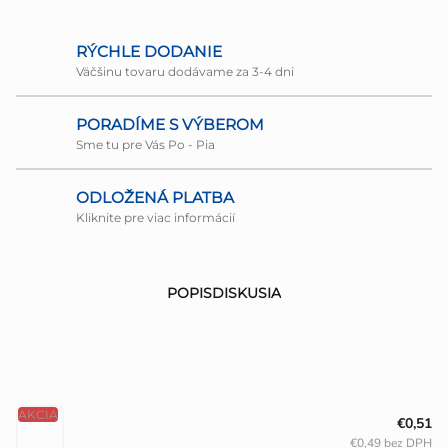
RÝCHLE DODANIE
Väčšinu tovaru dodávame za 3-4 dni
PORADÍME S VÝBEROM
Sme tu pre Vás Po - Pia
ODLOŽENÁ PLATBA
Kliknite pre viac informácií
POPIS
DISKUSIA
AKCIA
€0,51
€0,49 bez DPH