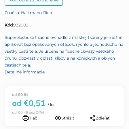
Podrobnosti hodnotenia
hodnotenie
produktu
Značka:
Hartmann-Rico
je
0,0
Kód:
932002
z
5
Superelastické fixačné ovínadlo z mäkkej tkaniny je možné
hviezdičiek.
aplikovať bez opakovaných otáčok, rýchlo a jednoducho na
všetky časti tela. Je určené na fixačné obväzy všetkého
druhu, obzvlášť v oblasti kĺbov a na kónických a oblých
častiach tela.
Detailné informácie
od €0,64
od
€0,51
/ ks
od
€0,49
bez DPH
Tlač
Strážiť
Zdieľať