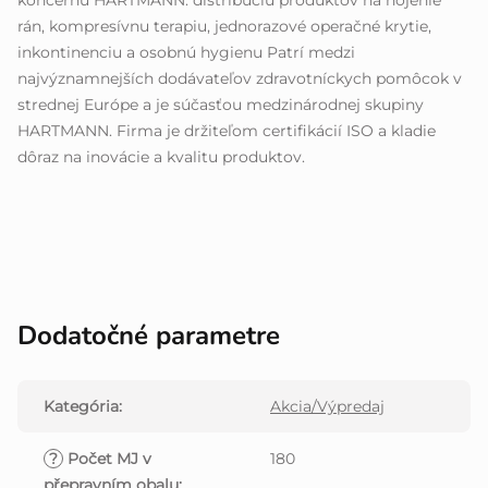
koncernu HARTMANN. distribúciu produktov na hojenie
rán, kompresívnu terapiu, jednorazové operačné krytie,
inkontinenciu a osobnú hygienu Patrí medzi
najvýznamnejších dodávateľov zdravotníckych pomôcok v
strednej Európe a je súčasťou medzinárodnej skupiny
HARTMANN. Firma je držiteľom certifikácií ISO a kladie
dôraz na inovácie a kvalitu produktov.
Dodatočné parametre
Kategória
:
Akcia/Výpredaj
?
Počet MJ v
180
přepravním obalu
: