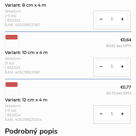
Variant: 8 cm x 4 m
Skladom
(>5 ks)
| 932002
EAN:
4052199231167
AKCIA
€0,64
€0,61 bez DPH
Variant: 10 cm x 4 m
Skladom
(5 ks)
| 932003
EAN:
4052199231181
AKCIA
€0,77
€0,73 bez DPH
Variant: 12 cm x 4 m
Skladom
(>5 ks)
| 932004
EAN:
4052199231204
Podrobný popis