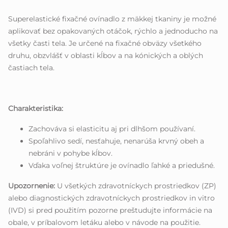
Superelastické fixačné ovínadlo z mäkkej tkaniny je možné
aplikovať bez opakovaných otáčok, rýchlo a jednoducho na
všetky časti tela. Je určené na fixačné obväzy všetkého
druhu, obzvlášť v oblasti kĺbov a na kónických a oblých
častiach tela.
Charakteristika:
Zachováva si elasticitu aj pri dlhšom používaní.
Spoľahlivo sedí, nesťahuje, nenarúša krvný obeh a
nebráni v pohybe kĺbov.
Vďaka voľnej štruktúre je ovínadlo ľahké a priedušné.
Upozornenie:
U všetkých zdravotníckych prostriedkov (ZP)
alebo diagnostických zdravotníckych prostriedkov in vitro
(IVD) si pred použitím pozorne preštudujte informácie na
obale, v príbalovom letáku alebo v návode na použitie.