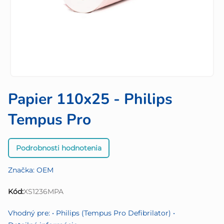
Papier 110x25 - Philips
Tempus Pro
Priemerné
Podrobnosti hodnotenia
hodnotenie
produktu
Značka:
OEM
je
0,0
Kód:
XS1236MPA
z
5
Vhodný pre: • Philips (Tempus Pro Defibrilator) •
hviezdičiek.