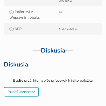
pre EKG
?
Počet MJ v
10
přepravním obalu
:
?
REF
:
XS1236MPA
Diskusia
Diskusia
Buďte prvý, kto napíše príspevok k tejto položke.
Pridať komentár