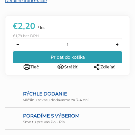
Detailné informácie
€2,20
/ ks
€1,79 bez DPH
Pridať do košíka
Tlač
Strážiť
Zdieľať
RÝCHLE DODANIE
Väčšinu tovaru dodávame za 3-4 dni
PORADÍME S VÝBEROM
Sme tu pre Vás Po - Pia