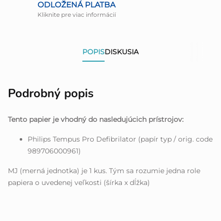
ODLOŽENÁ PLATBA
Kliknite pre viac informácií
POPIS
DISKUSIA
Podrobný popis
Tento papier je vhodný do nasledujúcich prístrojov:
Philips Tempus Pro Defibrilator (papír typ / orig. code
989706000961)
MJ (merná jednotka) je 1 kus. Tým sa rozumie jedna role
papiera o uvedenej veľkosti (šírka x dĺžka)