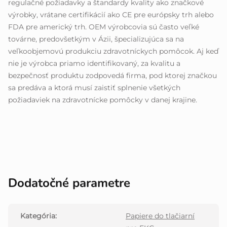
regulačné požiadavky a štandardy kvality ako značkové
výrobky, vrátane certifikácií ako CE pre európsky trh alebo
FDA pre americký trh. OEM výrobcovia sú často veľké
továrne, predovšetkým v Ázii, špecializujúca sa na
veľkoobjemovú produkciu zdravotníckych pomôcok. Aj keď
nie je výrobca priamo identifikovaný, za kvalitu a
bezpečnosť produktu zodpovedá firma, pod ktorej značkou
sa predáva a ktorá musí zaistiť splnenie všetkých
požiadaviek na zdravotnícke pomôcky v danej krajine.
Dodatočné parametre
Kategória
:
Papiere do tlačiarní