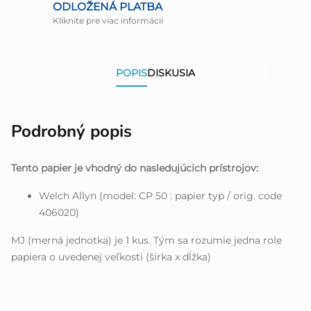
ODLOŽENÁ PLATBA
Kliknite pre viac informácií
POPIS
DISKUSIA
Podrobný popis
Tento papier je vhodný do nasledujúcich prístrojov:
Welch Allyn (model: CP 50 : papier typ / orig. code
406020)
MJ (merná jednotka) je 1 kus. Tým sa rozumie jedna role
papiera o uvedenej veľkosti (šírka x dĺžka)