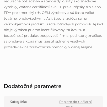
regulačné požiadavky a štandardy kvality ako značkové
výrobky, vrátane certifikácií ako CE pre európsky trh alebo
FDA pre americký trh. OEM výrobcovia sú často veľké
továrne, predovšetkým v Ázii, špecializujúca sa na
veľkoobjemovú produkciu zdravotníckych pomôcok. Aj keď
nie je výrobca priamo identifikovaný, za kvalitu a
bezpečnosť produktu zodpovedá firma, pod ktorej značkou
sa predáva a ktorá musí zaistiť splnenie všetkých
požiadaviek na zdravotnícke pomôcky v danej krajine.
Dodatočné parametre
Kategória
:
Papiere do tlačiarní