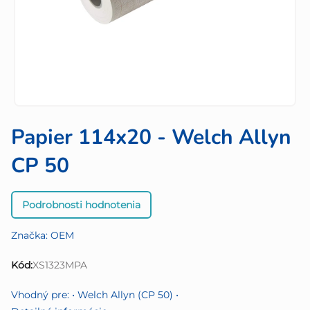
Papier 114x20 - Welch Allyn
CP 50
Priemerné
Podrobnosti hodnotenia
hodnotenie
produktu
Značka:
OEM
je
0,0
Kód:
XS1323MPA
z
5
Vhodný pre: • Welch Allyn (CP 50) •
hviezdičiek.