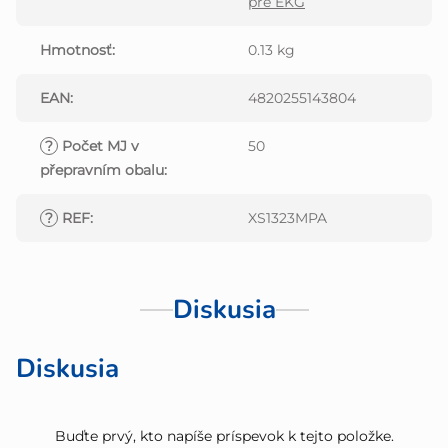
pre EKG
Hmotnosť
:
0.13 kg
EAN
:
4820255143804
?
Počet MJ v
50
přepravním obalu
:
?
REF
:
XS1323MPA
Diskusia
Diskusia
Buďte prvý, kto napíše príspevok k tejto položke.