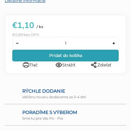
Detailné informácie
€1,10
/ ks
€0,89 bez DPH
Pridať do košíka
Tlač
Strážiť
Zdieľať
RÝCHLE DODANIE
Väčšinu tovaru dodávame za 3-4 dni
PORADÍME S VÝBEROM
Sme tu pre Vás Po - Pia