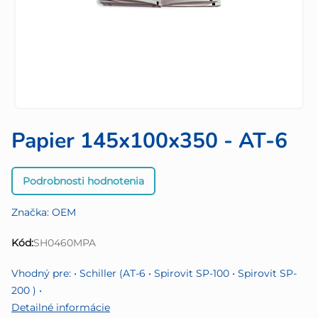
Papier 145x100x350 - AT-6
Priemerné
Podrobnosti hodnotenia
hodnotenie
produktu
Značka:
OEM
je
0,0
Kód:
SH0460MPA
z
5
Vhodný pre: • Schiller (AT-6 • Spirovit SP-100 • Spirovit SP-
hviezdičiek.
200 ) •
Detailné informácie