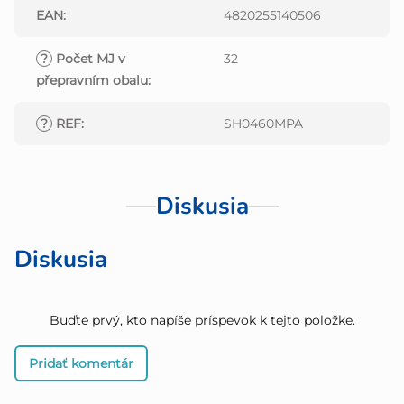
EAN
:
4820255140506
?
Počet MJ v
32
přepravním obalu
:
?
REF
:
SH0460MPA
Diskusia
Diskusia
Buďte prvý, kto napíše príspevok k tejto položke.
Pridať komentár