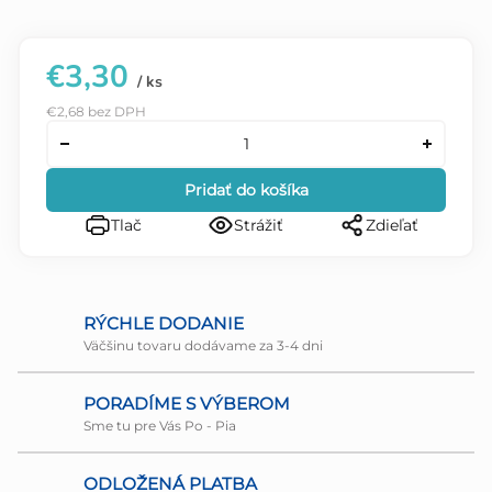
€3,30
/ ks
€2,68 bez DPH
Pridať do košíka
Tlač
Strážiť
Zdieľať
RÝCHLE DODANIE
Väčšinu tovaru dodávame za 3-4 dni
PORADÍME S VÝBEROM
Sme tu pre Vás Po - Pia
ODLOŽENÁ PLATBA