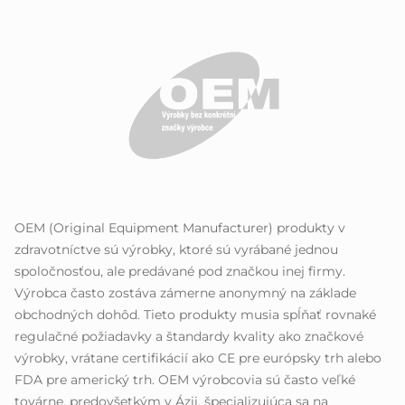
OEM (Original Equipment Manufacturer) produkty v
zdravotníctve sú výrobky, ktoré sú vyrábané jednou
spoločnosťou, ale predávané pod značkou inej firmy.
Výrobca často zostáva zámerne anonymný na základe
obchodných dohôd. Tieto produkty musia spĺňať rovnaké
regulačné požiadavky a štandardy kvality ako značkové
výrobky, vrátane certifikácií ako CE pre európsky trh alebo
FDA pre americký trh. OEM výrobcovia sú často veľké
továrne, predovšetkým v Ázii, špecializujúca sa na