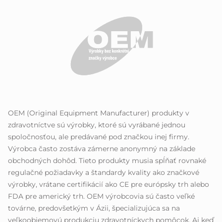
OEM (Original Equipment Manufacturer) produkty v
zdravotníctve sú výrobky, ktoré sú vyrábané jednou
spoločnosťou, ale predávané pod značkou inej firmy.
Výrobca často zostáva zámerne anonymný na základe
obchodných dohôd. Tieto produkty musia spĺňať rovnaké
regulačné požiadavky a štandardy kvality ako značkové
výrobky, vrátane certifikácií ako CE pre európsky trh alebo
FDA pre americký trh. OEM výrobcovia sú často veľké
továrne, predovšetkým v Ázii, špecializujúca sa na
veľkoobjemovú produkciu zdravotníckych pomôcok. Aj keď