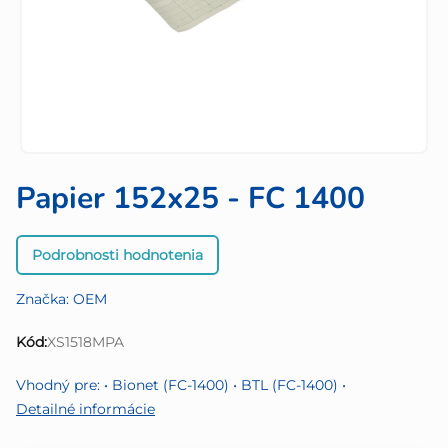
Papier 152x25 - FC 1400
Priemerné
Podrobnosti hodnotenia
hodnotenie
produktu
Značka:
OEM
je
0,0
Kód:
XS1518MPA
z
5
Vhodný pre: • Bionet (FC-1400) • BTL (FC-1400) •
hviezdičiek.
Detailné informácie