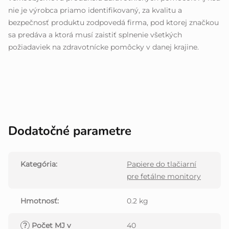
nie je výrobca priamo identifikovaný, za kvalitu a
bezpečnosť produktu zodpovedá firma, pod ktorej značkou
sa predáva a ktorá musí zaistiť splnenie všetkých
požiadaviek na zdravotnícke pomôcky v danej krajine.
Dodatočné parametre
Kategória
:
Papiere do tlačiarní
pre fetálne monitory
Hmotnosť
:
0.2 kg
?
Počet MJ v
40