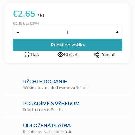
€2,65
/ ks
€2,15 bez DPH
Pridať do košíka
Tlač
Strážiť
Zdieľať
RÝCHLE DODANIE
Väčšinu tovaru dodávame za 3-4 dni
PORADÍME S VÝBEROM
Sme tu pre Vás Po - Pia
ODLOŽENÁ PLATBA
Kliknite pre viac informácií