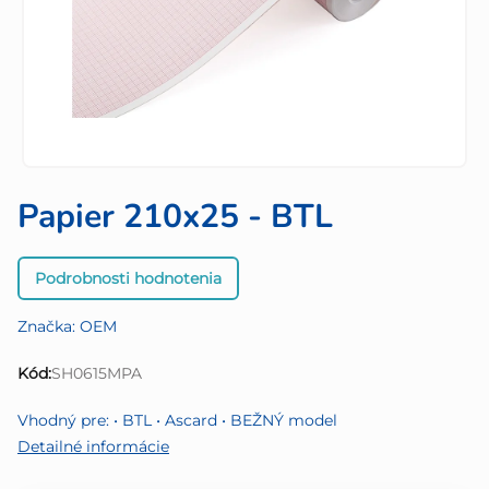
Papier 210x25 - BTL
Priemerné
Podrobnosti hodnotenia
hodnotenie
produktu
Značka:
OEM
je
0,0
Kód:
SH0615MPA
z
5
Vhodný pre: • BTL • Ascard • BEŽNÝ model
hviezdičiek.
Detailné informácie