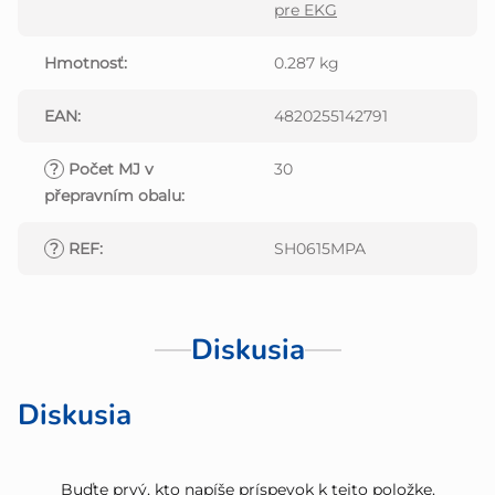
pre EKG
Hmotnosť
:
0.287 kg
EAN
:
4820255142791
?
Počet MJ v
30
přepravním obalu
:
?
REF
:
SH0615MPA
Diskusia
Diskusia
Buďte prvý, kto napíše príspevok k tejto položke.