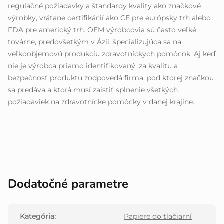
regulačné požiadavky a štandardy kvality ako značkové
výrobky, vrátane certifikácií ako CE pre európsky trh alebo
FDA pre americký trh. OEM výrobcovia sú často veľké
továrne, predovšetkým v Ázii, špecializujúca sa na
veľkoobjemovú produkciu zdravotníckych pomôcok. Aj keď
nie je výrobca priamo identifikovaný, za kvalitu a
bezpečnosť produktu zodpovedá firma, pod ktorej značkou
sa predáva a ktorá musí zaistiť splnenie všetkých
požiadaviek na zdravotnícke pomôcky v danej krajine.
Dodatočné parametre
Kategória
:
Papiere do tlačiarní