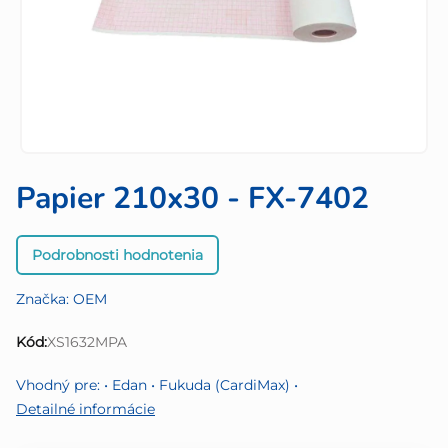
Papier 210x30 - FX-7402
Priemerné
Podrobnosti hodnotenia
hodnotenie
produktu
Značka:
OEM
je
0,0
Kód:
XS1632MPA
z
5
Vhodný pre: • Edan • Fukuda (CardiMax) •
hviezdičiek.
Detailné informácie