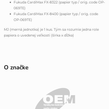
Fukuda CardiMax FX-8322 (papier typ / orig. code OP-
069TE)
Fukuda CardiMax FX-8400 (papier typ / orig. code
OP-069TE)
MJ (merná jednotka) je 1 kus. Tým sa rozumie jedna role
papiera o uvedenej veľkosti (šírka x dĺžka)
O značke