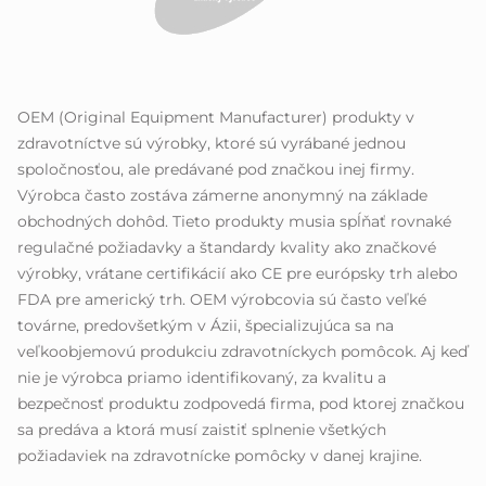
OEM (Original Equipment Manufacturer) produkty v
zdravotníctve sú výrobky, ktoré sú vyrábané jednou
spoločnosťou, ale predávané pod značkou inej firmy.
Výrobca často zostáva zámerne anonymný na základe
obchodných dohôd. Tieto produkty musia spĺňať rovnaké
regulačné požiadavky a štandardy kvality ako značkové
výrobky, vrátane certifikácií ako CE pre európsky trh alebo
FDA pre americký trh. OEM výrobcovia sú často veľké
továrne, predovšetkým v Ázii, špecializujúca sa na
veľkoobjemovú produkciu zdravotníckych pomôcok. Aj keď
nie je výrobca priamo identifikovaný, za kvalitu a
bezpečnosť produktu zodpovedá firma, pod ktorej značkou
sa predáva a ktorá musí zaistiť splnenie všetkých
požiadaviek na zdravotnícke pomôcky v danej krajine.