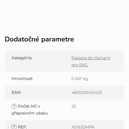
Dodatočné parametre
Kategória
:
Papiere do tlačiarní
pre EKG
Hmotnosť
:
0.347 kg
EAN
:
4820255142425
?
Počet MJ v
25
přepravním obalu
:
?
REF
:
XS1632MPA