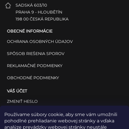
SADSKÁ 603/10
PRAHA 9 - HLOUBĚTÍN
198 00 ČESKÁ REPUBLIKA
OBECNÉ INFORMÁCIE
OCHRANA OSOBNÝCH ÚDAJOV
SPÔSOB RIEŠENIA SPOROV
REKLAMAČNÉ PODMIENKY
OBCHODNÉ PODMIENKY
VÁŠ ÚČET
ZMENIŤ HESLO
VÁŠ PROFIL
Používame súbory cookie, aby sme vám umožnili
pohodlné prehliadanie webovej stránky a vďaka
VAŠE OBJEDNÁVKY
analýze prevádzky webovej stránky neustále