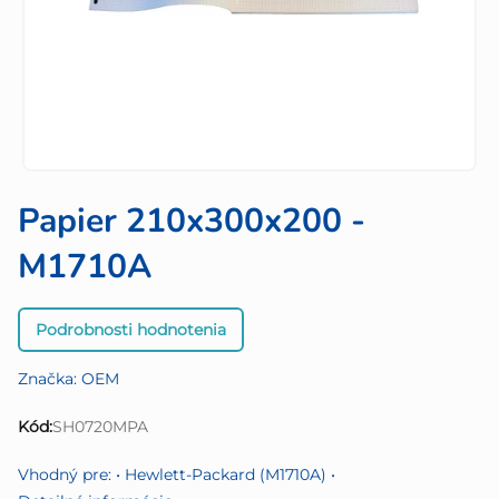
Papier 210x300x200 -
M1710A
Priemerné
Podrobnosti hodnotenia
hodnotenie
produktu
Značka:
OEM
je
0,0
Kód:
SH0720MPA
z
5
Vhodný pre: • Hewlett-Packard (M1710A) •
hviezdičiek.