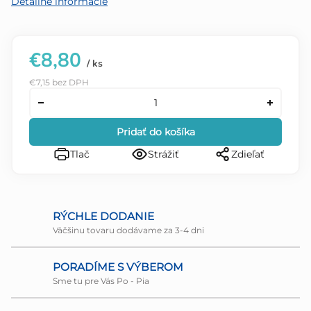
Detailné informácie
€8,80
/ ks
€7,15 bez DPH
Pridať do košíka
Tlač
Strážiť
Zdieľať
RÝCHLE DODANIE
Väčšinu tovaru dodávame za 3-4 dni
PORADÍME S VÝBEROM
Sme tu pre Vás Po - Pia