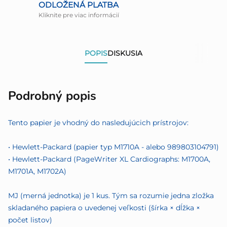
ODLOŽENÁ PLATBA
Kliknite pre viac informácií
POPIS
DISKUSIA
Podrobný popis
Tento papier je vhodný do nasledujúcich prístrojov:
• Hewlett-Packard (papier typ M1710A - alebo 989803104791)
• Hewlett-Packard (PageWriter XL Cardiographs: M1700A,
M1701A, M1702A)
MJ (merná jednotka) je 1 kus. Tým sa rozumie jedna zložka
skladaného papiera o uvedenej veľkosti (šírka × dĺžka ×
počet listov)