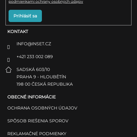
podmienkami ochrany osobných údajov
Prihlásiť sa
KONTAKT
INFO
@
INSET.CZ
+421 233 002 089
SADSKÁ 603/10
PRAHA 9 - HLOUBĚTÍN
198 00 ČESKÁ REPUBLIKA
OBECNÉ INFORMÁCIE
OCHRANA OSOBNÝCH ÚDAJOV
SPÔSOB RIEŠENIA SPOROV
REKLAMAČNÉ PODMIENKY