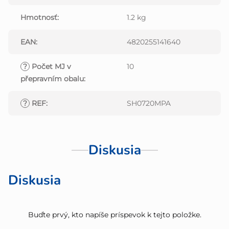
Hmotnosť
:
1.2 kg
EAN
:
4820255141640
?
Počet MJ v
10
přepravním obalu
:
?
REF
:
SH0720MPA
Diskusia
Diskusia
Buďte prvý, kto napíše príspevok k tejto položke.