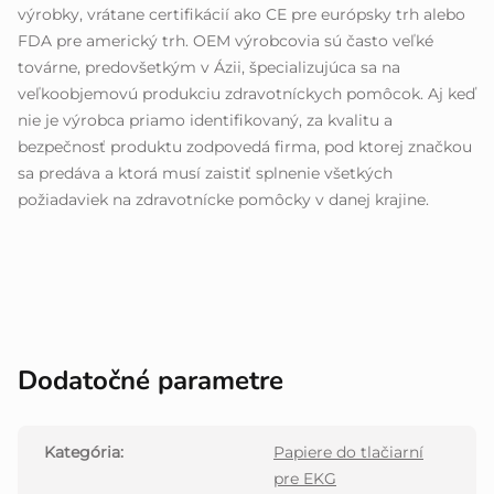
výrobky, vrátane certifikácií ako CE pre európsky trh alebo
FDA pre americký trh. OEM výrobcovia sú často veľké
továrne, predovšetkým v Ázii, špecializujúca sa na
veľkoobjemovú produkciu zdravotníckych pomôcok. Aj keď
nie je výrobca priamo identifikovaný, za kvalitu a
bezpečnosť produktu zodpovedá firma, pod ktorej značkou
sa predáva a ktorá musí zaistiť splnenie všetkých
požiadaviek na zdravotnícke pomôcky v danej krajine.
Dodatočné parametre
Kategória
:
Papiere do tlačiarní
pre EKG