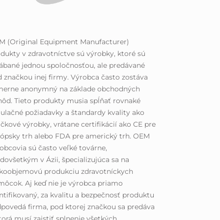
M (Original Equipment Manufacturer)
dukty v zdravotníctve sú výrobky, ktoré sú
ábané jednou spoločnosťou, ale predávané
 značkou inej firmy. Výrobca často zostáva
merne anonymný na základe obchodných
ôd. Tieto produkty musia spĺňať rovnaké
ulačné požiadavky a štandardy kvality ako
čkové výrobky, vrátane certifikácií ako CE pre
ópsky trh alebo FDA pre americký trh. OEM
obcovia sú často veľké továrne,
dovšetkým v Ázii, špecializujúca sa na
ľkoobjemovú produkciu zdravotníckych
ôcok. Aj keď nie je výrobca priamo
ntifikovaný, za kvalitu a bezpečnosť produktu
povedá firma, pod ktorej značkou sa predáva
torá musí zaistiť splnenie všetkých