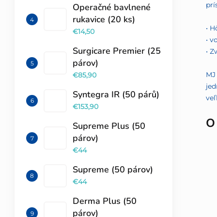
prí
Operačné bavlnené
rukavice (20 ks)
• H
€14,50
• v
Surgicare Premier (25
• Z
párov)
MJ 
€85,90
jed
Syntegra IR (50 párů)
veľ
€153,90
O
Supreme Plus (50
párov)
€44
Supreme (50 párov)
€44
Derma Plus (50
párov)