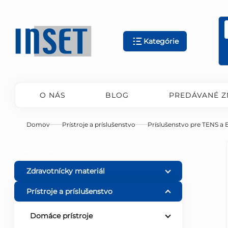
Prejsť
na
obsah
Kategórie
O NÁS
BLOG
PREDÁVANÉ Z
Domov
Prístroje a príslušenstvo
Príslušenstvo pre TENS a
B
Preskočiť
KATEGÓRIE
kategórie
o
Zdravotnícky materiál
Prístroje a príslušenstvo
č
Domáce prístroje
n