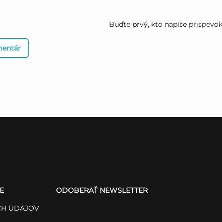
Buďte prvý, kto napíše príspevok 
mentár
E
ODOBERAŤ NEWSLETTER
H ÚDAJOV
Vložte svoj e-mail a my Vám