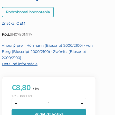
Priemerné
Podrobnosti hodnotenia
hodnotenie
produktu
Značka:
OEM
je
0,0
Kód:
SH0780MPA
z
5
Vhodný pre: • Hörmann (Bioscript 2000/2100) • von
hviezdičiek.
Berg (Bioscript 2000/2100) • Zwönitz (Bioscript
2000/2100) •
Detailné informácie
€8,80
/ ks
€7,15 bez DPH
Pridať do košíka