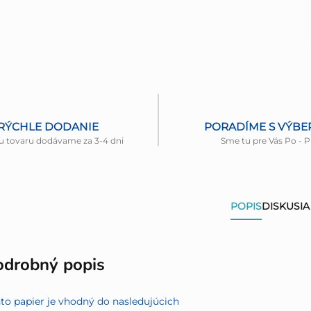
RÝCHLE DODANIE
PORADÍME S VÝB
u tovaru dodávame za 3-4 dni
Sme tu pre Vás Po - P
POPIS
DISKUSIA
odrobný popis
to papier je vhodný do nasledujúcich