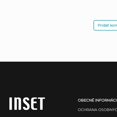
Pridať ko
Z
á
OBECNÉ INFORMÁCI
p
OCHRANA OSOBNÝC