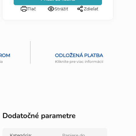
Tlač
Strážiť
Zdieľať
EROM
ODLOŽENÁ PLATBA
ia
Kliknite pre viac informácií
Dodatočné parametre
Kategória
:
Papiere do