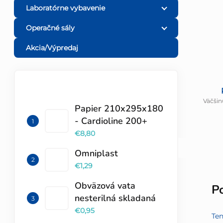
Laboratórne vybavenie
Operačné sály
Akcia/Výpredaj
TOP 10 PRODUKTOV
Väčšin
Papier 210x295x180
- Cardioline 200+
€8,80
Omniplast
€1,29
Obväzová vata
P
nesterilná skladaná
€0,95
Ten