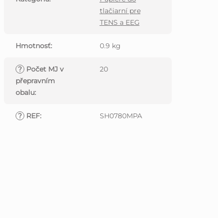
tlačiarní pre
TENS a EEG
Hmotnosť
:
0.9 kg
?
Počet MJ v
20
přepravním
obalu
:
?
REF
:
SH0780MPA