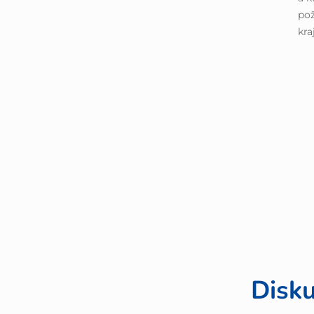
pož
kra
Disku