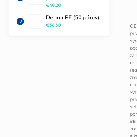
€48,20
Derma PF (50 párov)
€36,30
OE
pro
vyr
pod
zá
doh
reg
zna
eur
výr
pre
ve
pom
ide
zod
a k