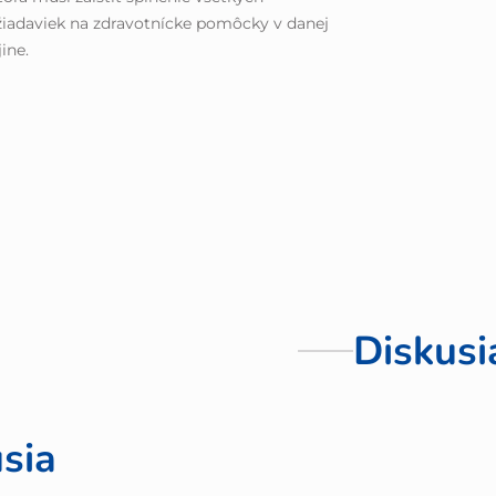
iadaviek na zdravotnícke pomôcky v danej
jine.
Diskusi
sia