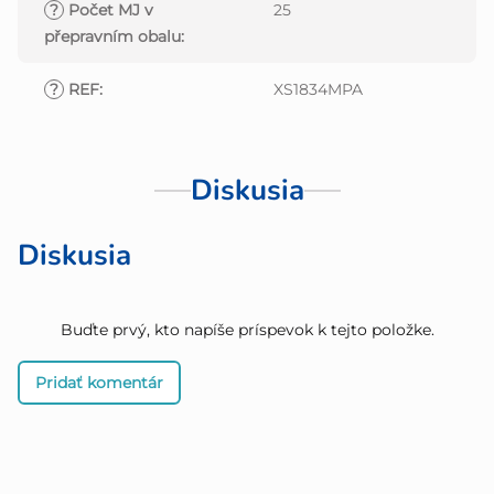
?
Počet MJ v
25
přepravním obalu
:
?
REF
:
XS1834MPA
Diskusia
Diskusia
Buďte prvý, kto napíše príspevok k tejto položke.
Pridať komentár