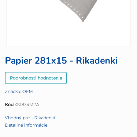
Papier 281x15 - Rikadenki
Priemerné
Podrobnosti hodnotenia
hodnotenie
produktu
Značka:
OEM
je
0,0
Kód:
XS1834MPA
z
5
Vhodný pre: • Rikadenki •
hviezdičiek.
Detailné informácie