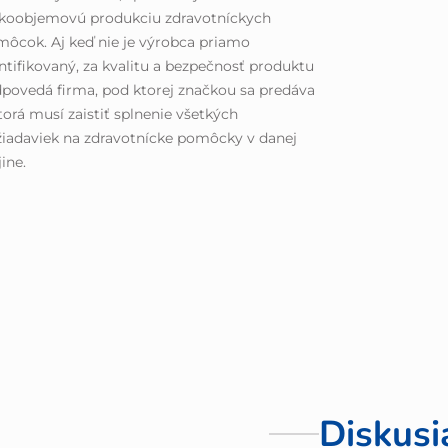
ľkoobjemovú produkciu zdravotníckych
ôcok. Aj keď nie je výrobca priamo
ntifikovaný, za kvalitu a bezpečnosť produktu
povedá firma, pod ktorej značkou sa predáva
torá musí zaistiť splnenie všetkých
iadaviek na zdravotnícke pomôcky v danej
jine.
Diskusi