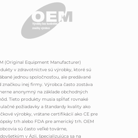
M (Original Equipment Manufacturer)
dukty v zdravotníctve sú výrobky, ktoré sú
ábané jednou spoločnosťou, ale predávané
 značkou inej firmy. Výrobca často zostáva
merne anonymný na základe obchodných
ôd. Tieto produkty musia spĺňať rovnaké
ulačné požiadavky a štandardy kvality ako
čkové výrobky, vrátane certifikácií ako CE pre
ópsky trh alebo FDA pre americký trh. OEM
obcovia sú často veľké továrne,
dovšetkým v Ázii, špecializujúca sa na