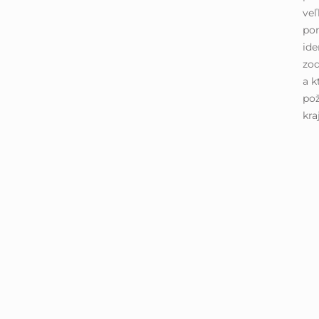
ve
pom
ide
zod
a k
pož
kra