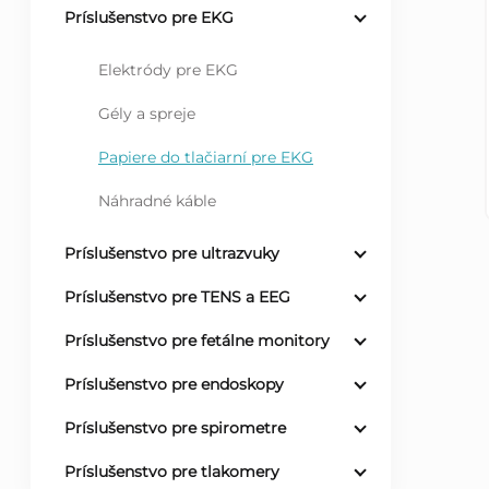
Príslušenstvo pre EKG
ý
Elektródy pre EKG
p
Gély a spreje
a
Papiere do tlačiarní pre EKG
n
Náhradné káble
e
Príslušenstvo pre ultrazvuky
Príslušenstvo pre TENS a EEG
l
Príslušenstvo pre fetálne monitory
Príslušenstvo pre endoskopy
Príslušenstvo pre spirometre
Príslušenstvo pre tlakomery