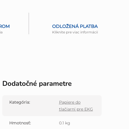
EROM
ODLOŽENÁ PLATBA
ia
Kliknite pre viac informácií
Dodatočné parametre
Kategória
:
Papiere do
tlačiarní pre EKG
Hmotnosť
:
0.1 kg