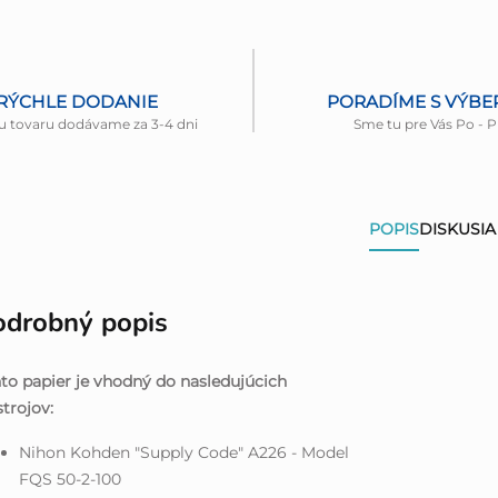
RÝCHLE DODANIE
PORADÍME S VÝB
u tovaru dodávame za 3-4 dni
Sme tu pre Vás Po - P
POPIS
DISKUSIA
odrobný popis
to papier je vhodný do nasledujúcich
strojov:
Nihon Kohden "Supply Code" A226 - Model
FQS 50-2-100