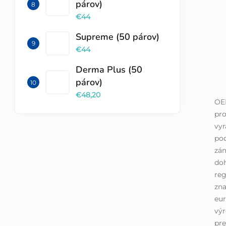
párov)
€44
Supreme (50 párov)
€44
Derma Plus (50
párov)
€48,20
OE
pro
vyr
pod
zá
doh
reg
zna
eur
výr
pre