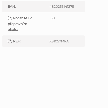
EAN
:
4820255141275
?
Počet MJ v
150
přepravním
obalu
:
?
REF
:
XS1057MPA