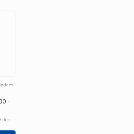
ladom
00 -
ohden