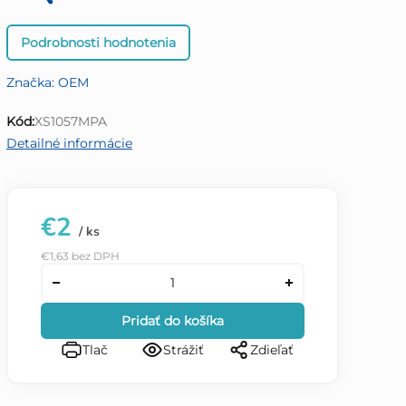
Priemerné
Podrobnosti hodnotenia
hodnotenie
produktu
Značka:
OEM
je
0,0
Kód:
XS1057MPA
z
Detailné informácie
5
hviezdičiek.
€2
/ ks
€1,63 bez DPH
Pridať do košíka
Tlač
Strážiť
Zdieľať