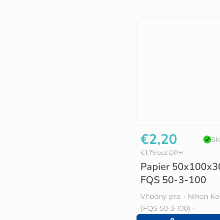
€2,20
Sk
€1,79 bez DPH
Papier 50x100x3
FQS 50-3-100
Vhodný pre: • Nihon K
(FQS 50-3-100) •