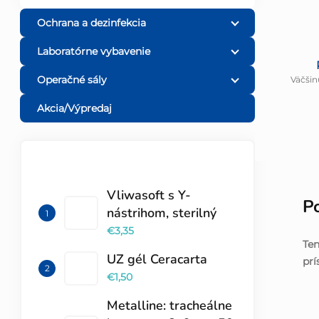
Ochrana a dezinfekcia
Laboratórne vybavenie
Operačné sály
Väčšin
Akcia/Výpredaj
TOP 10 PRODUKTOV
Vliwasoft s Y-
P
nástrihom, sterilný
€3,35
Ten
UZ gél Ceracarta
prí
€1,50
Metalline: tracheálne