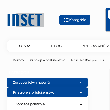
Prejsť
na
obsah
Kategórie
O NÁS
BLOG
PREDÁVANÉ Z
Domov
Prístroje a príslušenstvo
Príslušenstvo pre EKG
B
Preskočiť
KATEGÓRIE
kategórie
o
Zdravotnícky materiál
Prístroje a príslušenstvo
č
Domáce prístroje
n