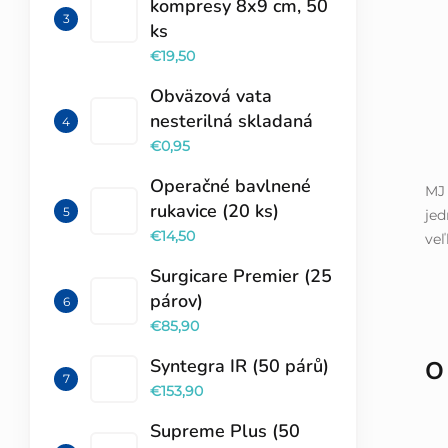
kompresy 8x9 cm, 50
ks
€19,50
Obväzová vata
nesterilná skladaná
€0,95
Operačné bavlnené
MJ 
rukavice (20 ks)
jed
€14,50
veľ
Surgicare Premier (25
párov)
€85,90
Syntegra IR (50 párů)
O
€153,90
Supreme Plus (50