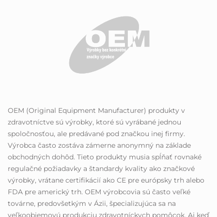
OEM (Original Equipment Manufacturer) produkty v
zdravotníctve sú výrobky, ktoré sú vyrábané jednou
spoločnosťou, ale predávané pod značkou inej firmy.
Výrobca často zostáva zámerne anonymný na základe
obchodných dohôd. Tieto produkty musia spĺňať rovnaké
regulačné požiadavky a štandardy kvality ako značkové
výrobky, vrátane certifikácií ako CE pre európsky trh alebo
FDA pre americký trh. OEM výrobcovia sú často veľké
továrne, predovšetkým v Ázii, špecializujúca sa na
veľkoobjemovú produkciu zdravotníckych pomôcok. Aj keď