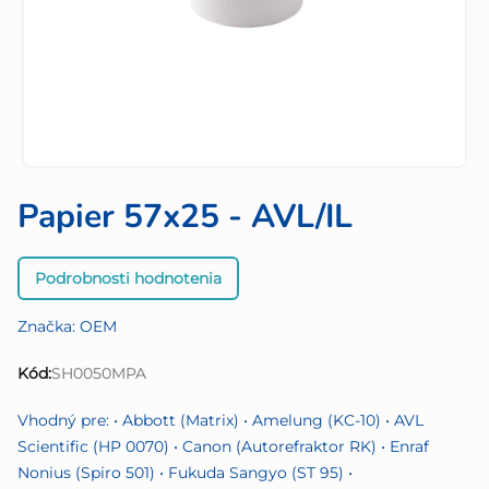
Papier 57x25 - AVL/IL
Priemerné
Podrobnosti hodnotenia
hodnotenie
produktu
Značka:
OEM
je
0,0
Kód:
SH0050MPA
z
5
Vhodný pre: • Abbott (Matrix) • Amelung (KC-10) • AVL
hviezdičiek.
Scientific (HP 0070) • Canon (Autorefraktor RK) • Enraf
Nonius (Spiro 501) • Fukuda Sangyo (ST 95) •