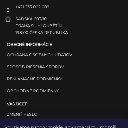
+421 233 002 089
SADSKÁ 603/10
PRAHA 9 - HLOUBĚTÍN
198 00 ČESKÁ REPUBLIKA
OBECNÉ INFORMÁCIE
OCHRANA OSOBNÝCH ÚDAJOV
SPÔSOB RIEŠENIA SPOROV
REKLAMAČNÉ PODMIENKY
OBCHODNÉ PODMIENKY
VÁŠ ÚČET
ZMENIŤ HESLO
VÁŠ PROFIL
Používame súbory cookie, aby sme vám umožnili