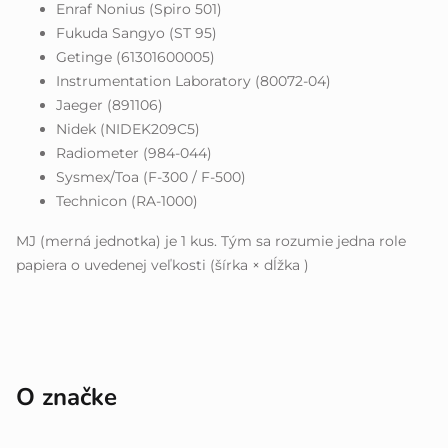
Enraf Nonius (Spiro 501)
Fukuda Sangyo (ST 95)
Getinge (61301600005)
Instrumentation Laboratory (80072-04)
Jaeger (891106)
Nidek (NIDEK209C5)
Radiometer (984-044)
Sysmex/Toa (F-300 / F-500)
Technicon (RA-1000)
MJ (merná jednotka) je 1 kus. Tým sa rozumie jedna role
papiera o uvedenej veľkosti (šírka × dĺžka )
O značke