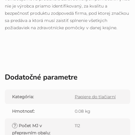
nie je výrobca priamo identifikovaný, za kvalitu a
bezpečnosť produktu zodpovedá firma, pod ktorej značkou
sa predáva a ktorá musí zaistiť splnenie všetkých
požiadaviek na zdravotnícke pomôcky v danej krajine.
Dodatočné parametre
Kategória
:
Papiere do tlačiarní
Hmotnosť
:
0.08 kg
?
Počet MJ v
112
přepravním obalu
: