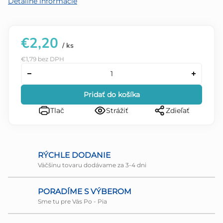
Detailné informácie
€2,20
/ ks
€1,79 bez DPH
Pridať do košíka
Tlač
Strážiť
Zdieľať
RÝCHLE DODANIE
Väčšinu tovaru dodávame za 3-4 dni
PORADÍME S VÝBEROM
Sme tu pre Vás Po - Pia