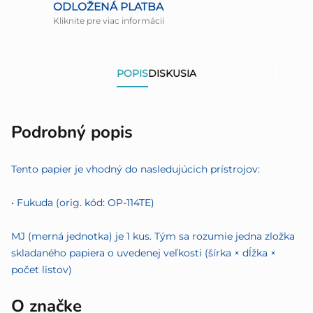
ODLOŽENÁ PLATBA
Kliknite pre viac informácií
POPIS
DISKUSIA
Podrobný popis
Tento papier je vhodný do nasledujúcich prístrojov:
• Fukuda (orig. kód: OP-114TE)
MJ (merná jednotka) je 1 kus. Tým sa rozumie jedna zložka
skladaného papiera o uvedenej veľkosti (šírka × dĺžka ×
počet listov)
O značke