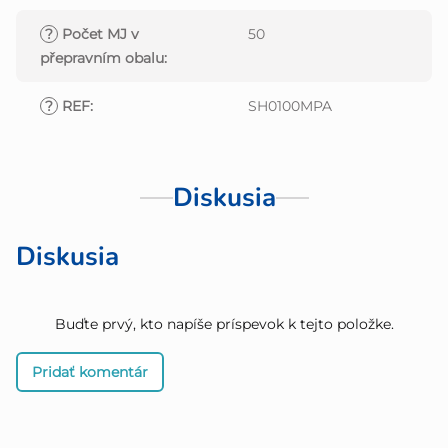
?
Počet MJ v
50
přepravním obalu
:
?
REF
:
SH0100MPA
Diskusia
Diskusia
Buďte prvý, kto napíše príspevok k tejto položke.
Pridať komentár