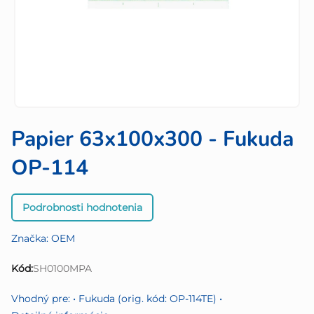
Papier 63x100x300 - Fukuda
OP-114
Priemerné
Podrobnosti hodnotenia
hodnotenie
produktu
Značka:
OEM
je
0,0
Kód:
SH0100MPA
z
5
Vhodný pre: • Fukuda (orig. kód: OP-114TE) •
hviezdičiek.