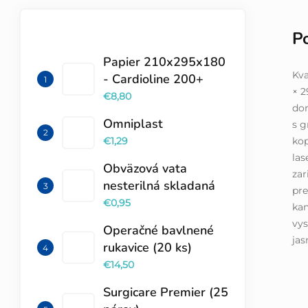
P
TOP 10 PRODUKTOV
Papier 210x295x180
Kva
- Cardioline 200+
× 2
€8,80
dom
Omniplast
s g
kop
€1,29
las
Obväzová vata
zar
nesterilná skladaná
pre
€0,95
kan
vy
Operačné bavlnené
jas
rukavice (20 ks)
€14,50
Surgicare Premier (25