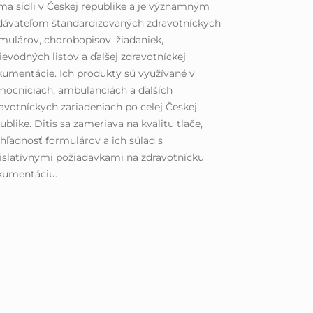
ma sídli v Českej republike a je významným
dávateľom štandardizovaných zdravotníckych
mulárov, chorobopisov, žiadaniek,
ievodných listov a ďalšej zdravotníckej
umentácie. Ich produkty sú využívané v
ocniciach, ambulanciách a ďalších
avotníckych zariadeniach po celej Českej
ublike. Ditis sa zameriava na kvalitu tlače,
hľadnosť formulárov a ich súlad s
islatívnymi požiadavkami na zdravotnícku
kumentáciu.