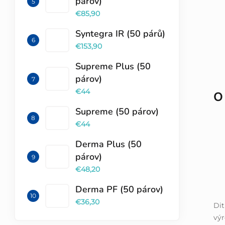
párov)
€85,90
Syntegra IR (50 párů)
€153,90
Supreme Plus (50
párov)
€44
O
Supreme (50 párov)
€44
Derma Plus (50
párov)
€48,20
Derma PF (50 párov)
€36,30
Dit
výr