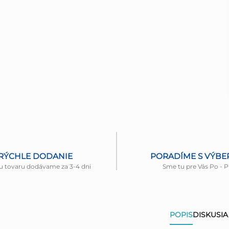
RÝCHLE DODANIE
PORADÍME S VÝB
u tovaru dodávame za 3-4 dni
Sme tu pre Vás Po - P
POPIS
DISKUSIA