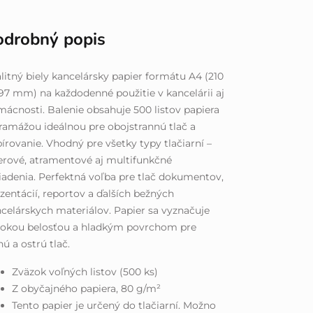
odrobný popis
litný biely kancelársky papier formátu A4 (210
97 mm) na každodenné použitie v kancelárii aj
ácnosti. Balenie obsahuje 500 listov papiera
ramážou ideálnou pre obojstrannú tlač a
írovanie. Vhodný pre všetky typy tlačiarní –
erové, atramentové aj multifunkčné
iadenia. Perfektná voľba pre tlač dokumentov,
zentácií, reportov a ďalších bežných
celárskych materiálov. Papier sa vyznačuje
sokou belosťou a hladkým povrchom pre
nú a ostrú tlač.
Zväzok voľných listov (500 ks)
Z obyčajného papiera, 80 g/m²
Tento papier je určený do tlačiarní. Možno