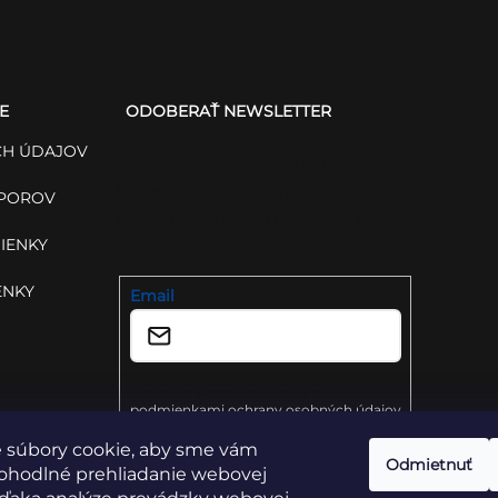
E
ODOBERAŤ NEWSLETTER
H ÚDAJOV
Vložte svoj e-mail a my Vám
budeme zasielať informácie o
SPOROV
nových produktoch na našom e-
IENKY
shope.
ENKY
Email
Vložením e-mailu súhlasíte s
podmienkami ochrany osobných údajov
 súbory cookie, aby sme vám
Prihlásiť sa
Odmietnuť
ohodlné prehliadanie webovej