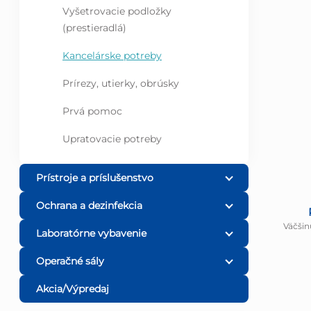
Vyšetrovacie podložky
(prestieradlá)
Kancelárske potreby
Prírezy, utierky, obrúsky
Prvá pomoc
Upratovacie potreby
Prístroje a príslušenstvo
Ochrana a dezinfekcia
Väčšin
Laboratórne vybavenie
Operačné sály
Akcia/Výpredaj