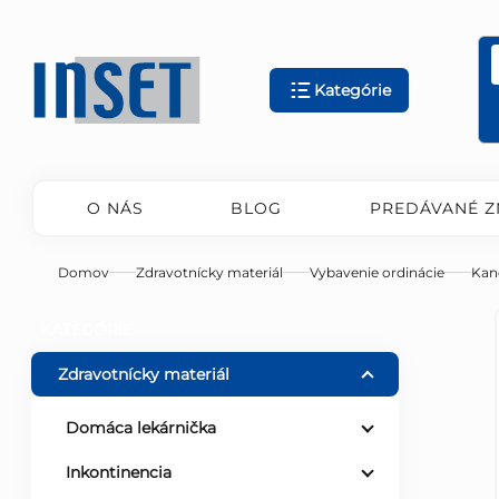
Prejsť
na
obsah
Kategórie
O NÁS
BLOG
PREDÁVANÉ Z
Domov
Zdravotnícky materiál
Vybavenie ordinácie
Kan
B
Preskočiť
KATEGÓRIE
kategórie
o
Zdravotnícky materiál
č
Domáca lekárnička
Inkontinencia
n