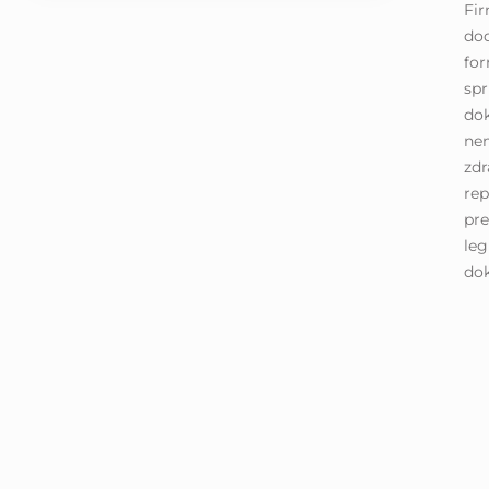
Fir
do
for
spr
dok
nem
zdr
rep
pre
leg
do