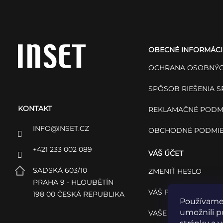
Z
á
OBECNÉ INFORMÁCI
p
OCHRANA OSOBNÝC
ä
SPÔSOB RIEŠENIA 
KONTAKT
t
REKLAMAČNÉ PODM
INFO
@
INSET.CZ
OBCHODNÉ PODMI
i
+421 233 002 089
VÁŠ ÚČET
e
SADSKÁ 603/10
ZMENIŤ HESLO
PRAHA 9 - HLOUBĚTÍN
VÁŠ PROFIL
198 00 ČESKÁ REPUBLIKA
Používame
umožnili p
VAŠE OBJEDNÁVKY