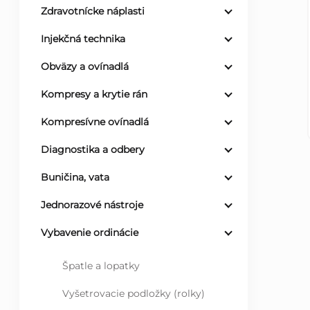
Zdravotnícke náplasti
ý
Injekčná technika
p
Obväzy a ovínadlá
a
Kompresy a krytie rán
Kompresívne ovínadlá
n
Diagnostika a odbery
e
Buničina, vata
l
Jednorazové nástroje
Vybavenie ordinácie
Špatle a lopatky
Vyšetrovacie podložky (rolky)