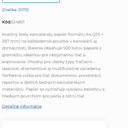
produktu
Značka:
DITIS
je
0,0
Kód:
324801
z
5
Kvalitný biely kancelársky papier formátu A4 (210 ×
hviezdičiek.
297 mm) na každodenné použitie v kancelárii aj
domácnosti. Balenie obsahuje 500 listov papiera s
gramážou ideálnou pre obojstrannú tlač a
kopírovanie. Vhodný pre všetky typy tlačiarní –
laserové, atramentové aj multifunkčné zariadenia.
Perfektná voľba pre tlač dokumentov, prezentácií,
reportov a ďalších bežných kancelárskych
materiálov. Papier sa vyznačuje vysokou belosťou a
hladkým povrchom pre jasnú a ostrú tlač.
Detailné informácie