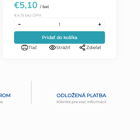
€5,10
/ bal
€4,15 bez DPH
Pridať do košíka
Tlač
Strážiť
Zdieľať
EROM
ODLOŽENÁ PLATBA
ia
Kliknite pre viac informácií