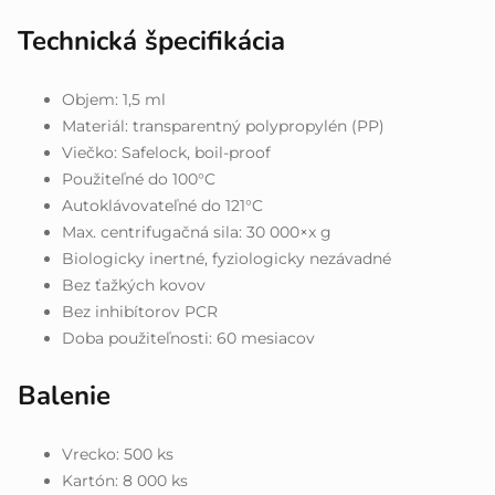
Technická špecifikácia
Objem: 1,5 ml
Materiál: transparentný polypropylén (PP)
Viečko: Safelock, boil-proof
Použiteľné do 100°C
Autoklávovateľné do 121°C
Max. centrifugačná sila: 30 000×x g
Biologicky inertné, fyziologicky nezávadné
Bez ťažkých kovov
Bez inhibítorov PCR
Doba použiteľnosti: 60 mesiacov
Balenie
Vrecko: 500 ks
Kartón: 8 000 ks