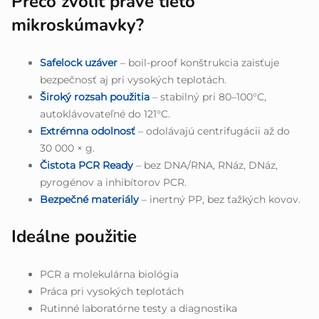
Prečo zvoliť práve tieto
mikroskúmavky?
Safelock uzáver
– boil-proof konštrukcia zaisťuje
bezpečnosť aj pri vysokých teplotách.
Široký rozsah použitia
– stabilný pri 80–100°C,
autoklávovateľné do 121°C.
Extrémna odolnosť
– odolávajú centrifugácii až do
30 000 × g.
Čistota PCR Ready
– bez DNA/RNA, RNáz, DNáz,
pyrogénov a inhibítorov PCR.
Bezpečné materiály
– inertný PP, bez ťažkých kovov.
Ideálne použitie
PCR a molekulárna biológia
Práca pri vysokých teplotách
Rutinné laboratórne testy a diagnostika