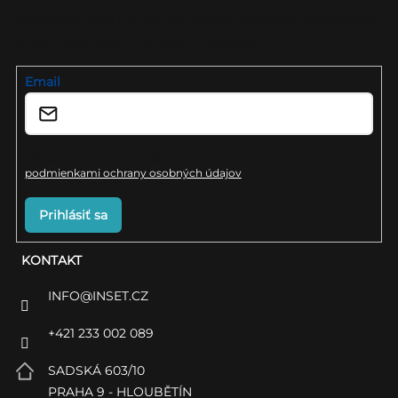
ä
Vložte svoj e-mail a my Vám budeme zasielať informácie o
nových produktoch na našom e-shope.
t
i
Email
e
Vložením e-mailu súhlasíte s
podmienkami ochrany osobných údajov
Prihlásiť sa
KONTAKT
INFO
@
INSET.CZ
+421 233 002 089
SADSKÁ 603/10
PRAHA 9 - HLOUBĚTÍN