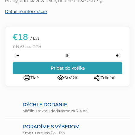
Ready, autoklávovateľné, odolné do 30 000 × g.
Detailné informácie
€18
/ bal
€14,63 bez DPH
Pridať do košíka
Tlač
Strážiť
Zdieľať
RÝCHLE DODANIE
Väčšinu tovaru dodávame za 3-4 dni
PORADÍME S VÝBEROM
Sme tu pre Vás Po - Pia