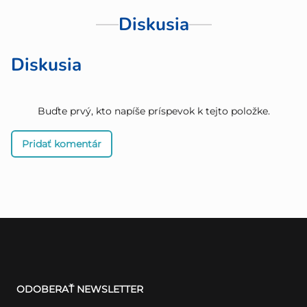
Diskusia
Diskusia
Buďte prvý, kto napíše príspevok k tejto položke.
Pridať komentár
Z
á
ODOBERAŤ NEWSLETTER
p