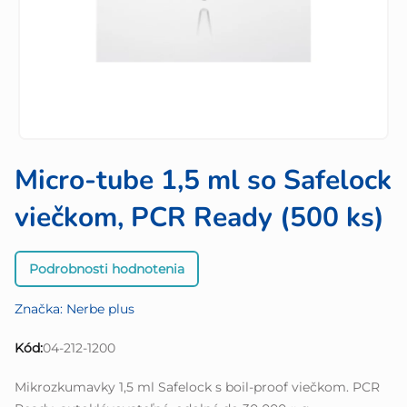
Micro-tube 1,5 ml so Safelock
viečkom, PCR Ready (500 ks)
Priemerné
Podrobnosti hodnotenia
hodnotenie
produktu
Značka:
Nerbe plus
je
0,0
Kód:
04-212-1200
z
5
Mikrozkumavky 1,5 ml Safelock s boil-proof viečkom. PCR
hviezdičiek.