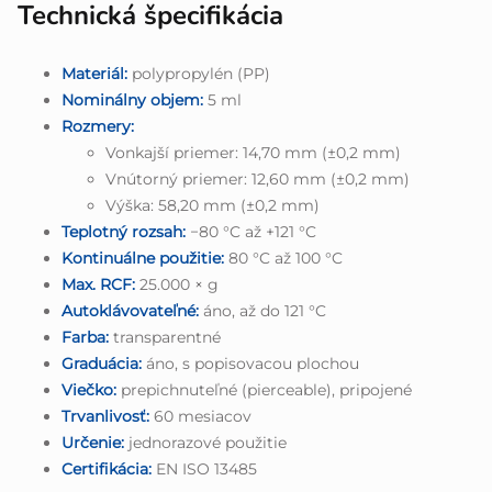
Technická špecifikácia
Materiál:
polypropylén (PP)
Nominálny objem:
5 ml
Rozmery:
Vonkajší priemer: 14,70 mm (±0,2 mm)
Vnútorný priemer: 12,60 mm (±0,2 mm)
Výška: 58,20 mm (±0,2 mm)
Teplotný rozsah:
−80 °C až +121 °C
Kontinuálne použitie:
80 °C až 100 °C
Max. RCF:
25.000 × g
Autoklávovateľné:
áno, až do 121 °C
Farba:
transparentné
Graduácia:
áno, s popisovacou plochou
Viečko:
prepichnuteľné (pierceable), pripojené
Trvanlivosť:
60 mesiacov
Určenie:
jednorazové použitie
Certifikácia:
EN ISO 13485