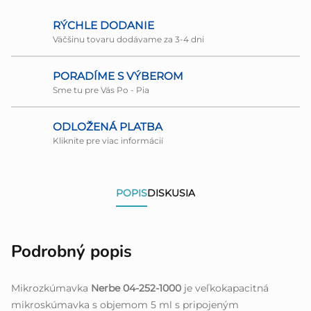
RÝCHLE DODANIE
Väčšinu tovaru dodávame za 3-4 dni
PORADÍME S VÝBEROM
Sme tu pre Vás Po - Pia
ODLOŽENÁ PLATBA
Kliknite pre viac informácií
POPIS
DISKUSIA
Podrobný popis
Mikrozkúmavka
Nerbe 04-252-1000
je veľkokapacitná
mikroskúmavka s objemom 5 ml s pripojeným