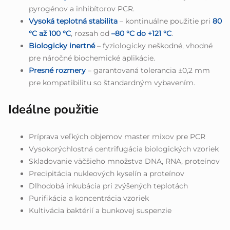
pyrogénov a inhibítorov PCR.
Vysoká teplotná stabilita
– kontinuálne použitie pri
80
°C až 100 °C
, rozsah od
–80 °C do +121 °C
.
Biologicky inertné
– fyziologicky neškodné, vhodné
pre náročné biochemické aplikácie.
Presné rozmery
– garantovaná tolerancia ±0,2 mm
pre kompatibilitu so štandardným vybavením.
Ideálne použitie
Príprava veľkých objemov master mixov pre PCR
Vysokorýchlostná centrifugácia biologických vzoriek
Skladovanie väčšieho množstva DNA, RNA, proteínov
Precipitácia nukleových kyselín a proteínov
Dlhodobá inkubácia pri zvýšených teplotách
Purifikácia a koncentrácia vzoriek
Kultivácia baktérií a bunkovej suspenzie