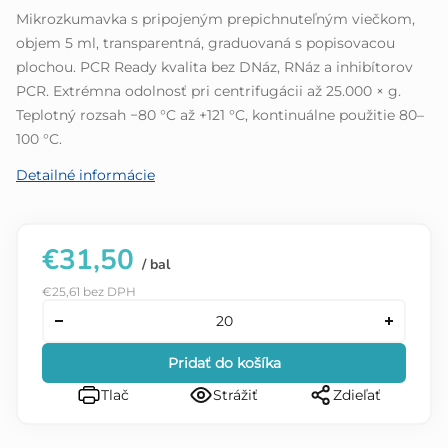
5
Mikrozkumavka s pripojeným prepichnuteľným viečkom,
hviezdičiek.
objem 5 ml, transparentná, graduovaná s popisovacou
plochou. PCR Ready kvalita bez DNáz, RNáz a inhibítorov
PCR. Extrémna odolnosť pri centrifugácii až 25.000 × g.
Teplotný rozsah −80 °C až +121 °C, kontinuálne použitie 80–
100 °C.
Detailné informácie
€31,50
/ bal
€25,61 bez DPH
Pridať do košíka
Tlač
Strážiť
Zdieľať