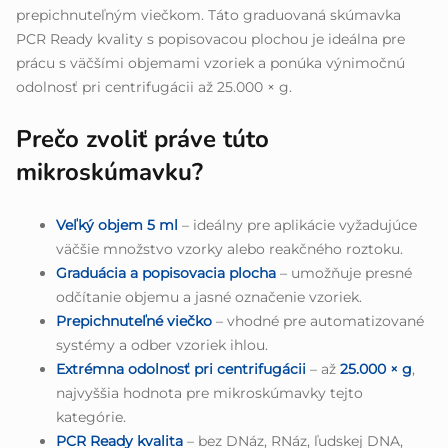
prepichnuteľným viečkom. Táto graduovaná skúmavka
PCR Ready kvality s popisovacou plochou je ideálna pre
prácu s väčšími objemami vzoriek a ponúka výnimočnú
odolnosť pri centrifugácii až 25.000 × g.
Prečo zvoliť práve túto
mikroskúmavku?
Veľký objem 5 ml
– ideálny pre aplikácie vyžadujúce
väčšie množstvo vzorky alebo reakčného roztoku.
Graduácia a popisovacia plocha
– umožňuje presné
odčítanie objemu a jasné označenie vzoriek.
Prepichnuteľné viečko
– vhodné pre automatizované
systémy a odber vzoriek ihlou.
Extrémna odolnosť pri centrifugácii
– až
25.000 × g
,
najvyššia hodnota pre mikroskúmavky tejto
kategórie.
PCR Ready kvalita
– bez DNáz, RNáz, ľudskej DNA,