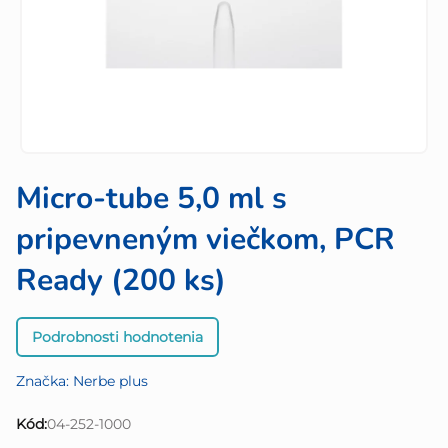
Micro-tube 5,0 ml s
pripevneným viečkom, PCR
Ready (200 ks)
Priemerné
Podrobnosti hodnotenia
hodnotenie
produktu
Značka:
Nerbe plus
je
0,0
Kód:
04-252-1000
z