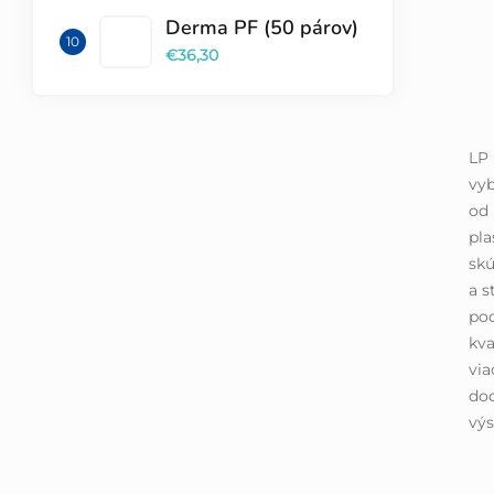
Derma PF (50 párov)
€36,30
LP 
vyb
od 
pla
skú
a s
pod
kva
via
dod
výs