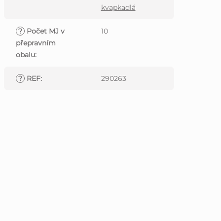
kvapkadlá
?
Počet MJ v
10
přepravním
obalu
:
?
REF
:
290263