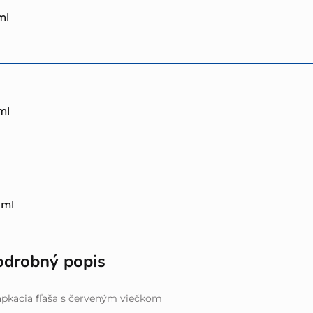
ml
ml
 ml
odrobný popis
pkacia fľaša s červeným viečkom