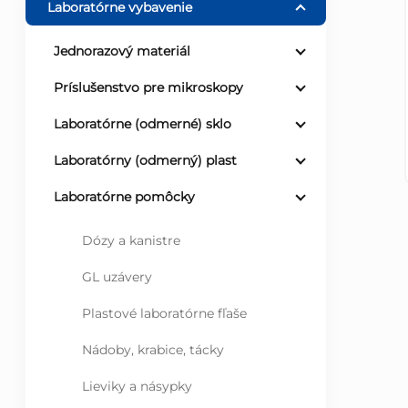
Laboratórne vybavenie
ý
Jednorazový materiál
p
Príslušenstvo pre mikroskopy
a
Laboratórne (odmerné) sklo
Laboratórny (odmerný) plast
n
Laboratórne pomôcky
e
Dózy a kanistre
l
GL uzávery
Plastové laboratórne fľaše
Nádoby, krabice, tácky
Lieviky a násypky