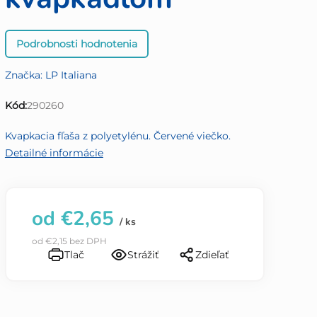
Priemerné
Podrobnosti hodnotenia
hodnotenie
produktu
Značka:
LP Italiana
je
0,0
Kód:
290260
z
5
Kvapkacia fľaša z polyetylénu. Červené viečko.
hviezdičiek.
Detailné informácie
od
€2,65
/ ks
od
€2,15
bez DPH
Tlač
Strážiť
Zdieľať