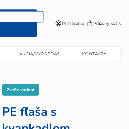
Prihlásenie
Prázdny košík
Nákupný
košík
AKCIA/VÝPREDAJ
KONTAKTY
Zvoľte variant
PE fľaša s
kvapkadlom