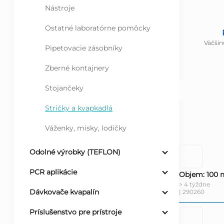
Nástroje
Ostatné laboratórne pomôcky
Väčšin
Pipetovacie zásobníky
Zberné kontajnery
Stojančeky
Stričky a kvapkadlá
Váženky, misky, lodičky
Odolné výrobky (TEFLON)
PCR aplikácie
Objem: 100 
> 4 týždne
Dávkovače kvapalín
| 290260
Príslušenstvo pre prístroje