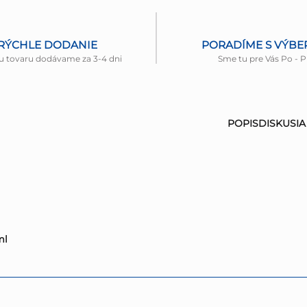
RÝCHLE DODANIE
PORADÍME S VÝB
u tovaru dodávame za 3-4 dni
Sme tu pre Vás Po - P
POPIS
DISKUSIA
ml