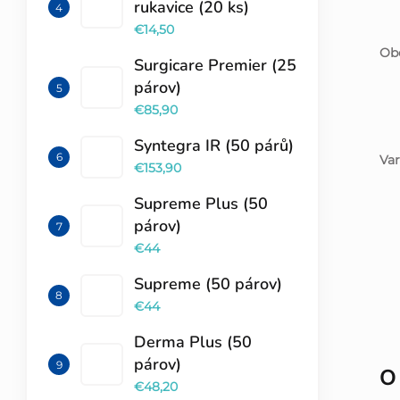
rukavice (20 ks)
€14,50
Obe
Surgicare Premier (25
párov)
€85,90
Syntegra IR (50 párů)
Var
€153,90
Supreme Plus (50
párov)
€44
Supreme (50 párov)
€44
Derma Plus (50
párov)
O
€48,20