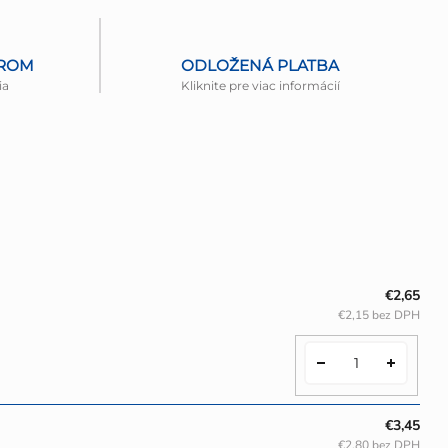
EROM
ODLOŽENÁ PLATBA
ia
Kliknite pre viac informácií
€2,65
€2,15 bez DPH
€3,45
€2,80 bez DPH