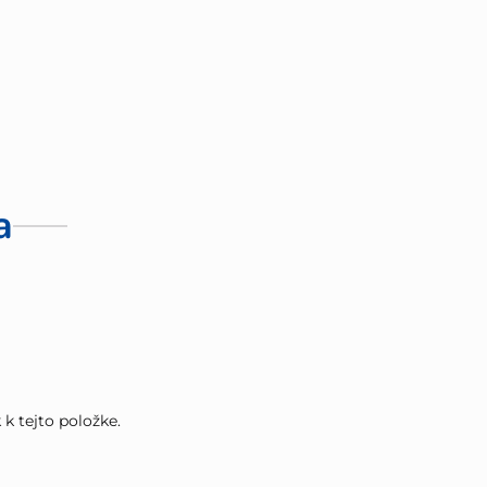
a
k tejto položke.