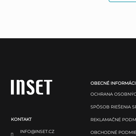
Z
á
OBECNÉ INFORMÁCI
p
OCHRANA OSOBNÝC
ä
SPÔSOB RIEŠENIA 
KONTAKT
t
REKLAMAČNÉ PODM
INFO
@
INSET.CZ
OBCHODNÉ PODMI