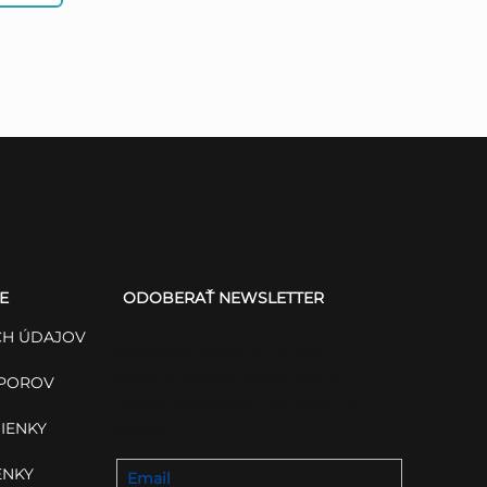
E
ODOBERAŤ NEWSLETTER
H ÚDAJOV
Vložte svoj e-mail a my Vám
budeme zasielať informácie o
SPOROV
nových produktoch na našom e-
IENKY
shope.
ENKY
Email