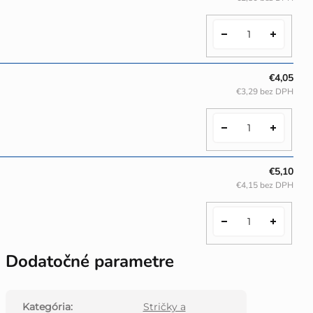
€4,05
€3,29 bez DPH
€5,10
€4,15 bez DPH
Dodatočné parametre
Kategória
:
Stričky a