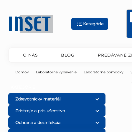
Prejsť
na
obsah
Kategórie
O NÁS
BLOG
PREDÁVANÉ Z
Domov
Laboratórne vybavenie
Laboratórne pomôcky
B
Preskočiť
KATEGÓRIE
kategórie
o
Zdravotnícky materiál
Prístroje a príslušenstvo
č
Ochrana a dezinfekcia
n