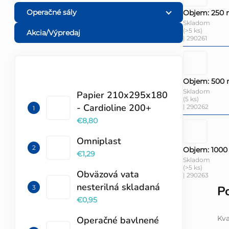
Operačné sály
Objem: 250 
Skladom
(>5 ks)
Akcia/Výpredaj
| 290261
TOP 10 PRODUKTOV
Objem: 500 
Skladom
Papier 210x295x180
(5 ks)
- Cardioline 200+
| 290262
€8,80
Omniplast
Objem: 1000
€1,29
Skladom
(>5 ks)
Obväzová vata
| 290263
nesterilná skladaná
P
€0,95
Kva
Operačné bavlnené