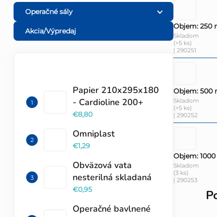
Operačné sály
Objem: 250 
Akcia/Výpredaj
Skladom
(>5 ks)
| 290251
TOP 10 PRODUKTOV
Papier 210x295x180
Objem: 500 
- Cardioline 200+
Skladom
(>5 ks)
€8,80
| 290252
Omniplast
€1,29
Objem: 1000
Obväzová vata
Skladom
(3 ks)
nesterilná skladaná
| 290253
€0,95
P
Operačné bavlnené