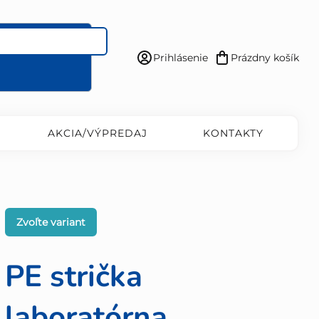
Prihlásenie
Prázdny košík
Nákupný
košík
AKCIA/VÝPREDAJ
KONTAKTY
Zvoľte variant
PE strička
laboratórna