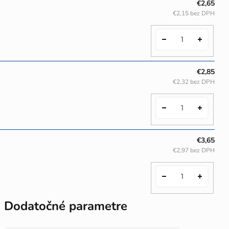
€2,65
€2,15 bez DPH
€2,85
€2,32 bez DPH
€3,65
€2,97 bez DPH
Dodatočné parametre