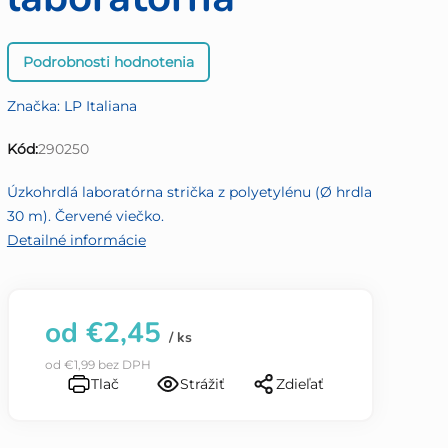
Priemerné
Podrobnosti hodnotenia
hodnotenie
produktu
Značka:
LP Italiana
je
0,0
Kód:
290250
z
5
Úzkohrdlá laboratórna strička z polyetylénu (Ø hrdla
hviezdičiek.
30 m). Červené viečko.
Detailné informácie
od
€2,45
/ ks
od
€1,99
bez DPH
Tlač
Strážiť
Zdieľať