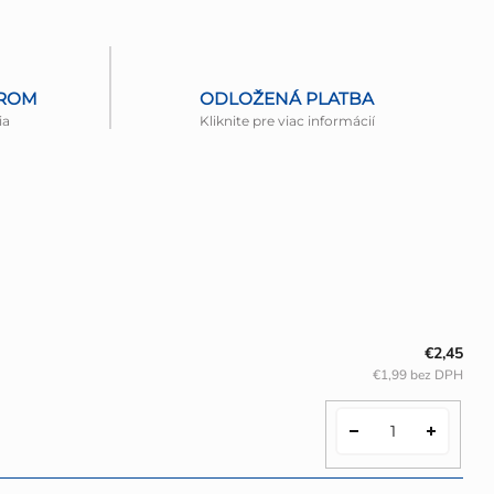
EROM
ODLOŽENÁ PLATBA
ia
Kliknite pre viac informácií
€2,45
€1,99 bez DPH