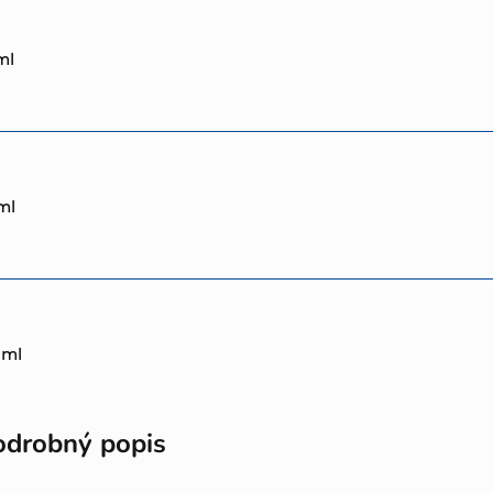
ml
ml
 ml
odrobný popis