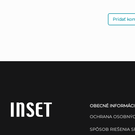
Pridať ko
Z
á
OBECNÉ INFORMÁCI
p
OCHRANA OSOBNÝC
ä
SPÔSOB RIEŠENIA 