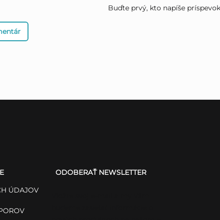
Buďte prvý, kto napíše príspevok 
mentár
E
ODOBERAŤ NEWSLETTER
H ÚDAJOV
Vložte svoj e-mail a my Vám
budeme zasielať informácie o
SPOROV
nových produktoch na našom e-