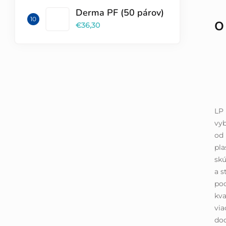
Derma PF (50 párov)
O
€36,30
LP 
vyb
od 
pla
skú
a s
pod
kva
via
dod