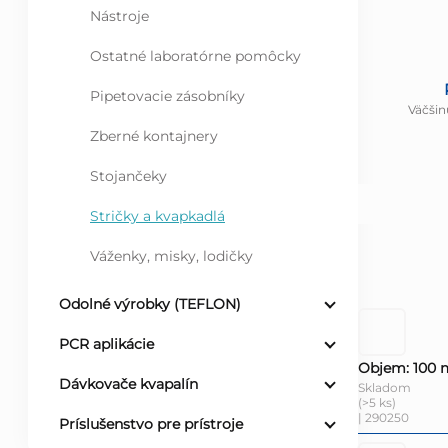
Nástroje
Ostatné laboratórne pomôcky
Pipetovacie zásobníky
Väčšin
Zberné kontajnery
Stojančeky
Stričky a kvapkadlá
Váženky, misky, lodičky
Odolné výrobky (TEFLON)
PCR aplikácie
Objem: 100 
Dávkovače kvapalín
Skladom
(>5 ks)
| 290250
Príslušenstvo pre prístroje