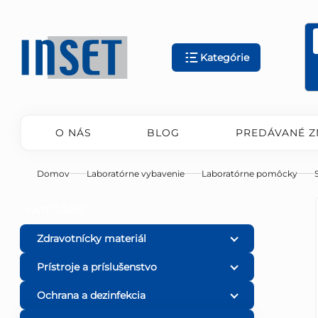
Prejsť
na
obsah
Kategórie
O NÁS
BLOG
PREDÁVANÉ Z
Domov
Laboratórne vybavenie
Laboratórne pomôcky
B
Preskočiť
KATEGÓRIE
kategórie
o
Zdravotnícky materiál
Prístroje a príslušenstvo
č
Ochrana a dezinfekcia
n