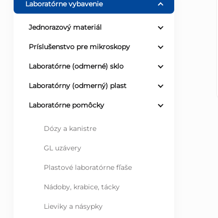
Laboratórne vybavenie
ý
Jednorazový materiál
p
Príslušenstvo pre mikroskopy
a
Laboratórne (odmerné) sklo
Laboratórny (odmerný) plast
n
Laboratórne pomôcky
e
Dózy a kanistre
l
GL uzávery
Plastové laboratórne fľaše
Nádoby, krabice, tácky
Lieviky a násypky