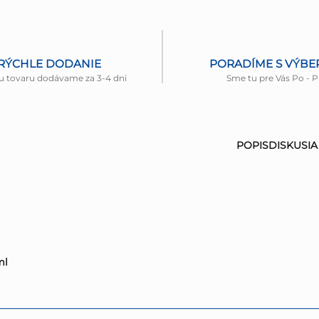
RÝCHLE DODANIE
PORADÍME S VÝB
u tovaru dodávame za 3-4 dni
Sme tu pre Vás Po - P
POPIS
DISKUSIA
ml