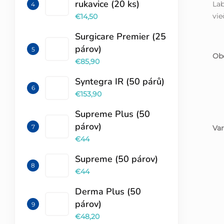
rukavice (20 ks)
Lab
vi
€14,50
Surgicare Premier (25
párov)
Obe
€85,90
Syntegra IR (50 párů)
€153,90
Supreme Plus (50
párov)
Var
€44
Supreme (50 párov)
€44
Derma Plus (50
párov)
€48,20