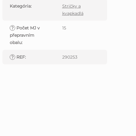
Kategória
:
Stričky a
kvapkadlá
?
Počet MJ v
15
přepravním
obalu
:
?
REF
:
290253