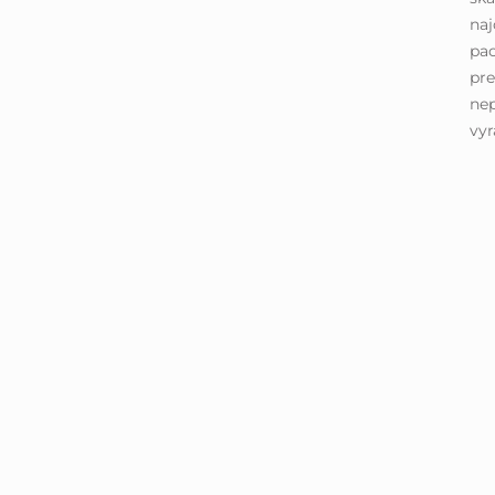
naj
pac
pre
nep
vyr