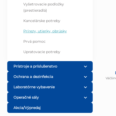
Vyšetrovacie podložky
(prestieradlá)
Kancelárske potreby
Prírezy, utierky, obrúsky
Prvá pomoc
Upratovacie potreby
Prístroje a príslušenstvo
Ochrana a dezinfekcia
Väčšin
Laboratórne vybavenie
Operačné sály
Akcia/Výpredaj