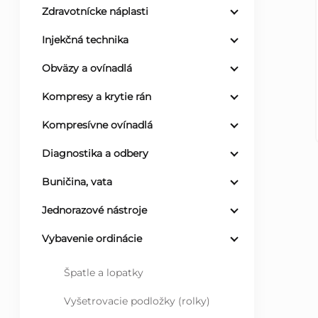
Zdravotnícke náplasti
ý
Injekčná technika
p
Obväzy a ovínadlá
a
Kompresy a krytie rán
Kompresívne ovínadlá
n
Diagnostika a odbery
e
Buničina, vata
l
Jednorazové nástroje
Vybavenie ordinácie
Špatle a lopatky
Vyšetrovacie podložky (rolky)