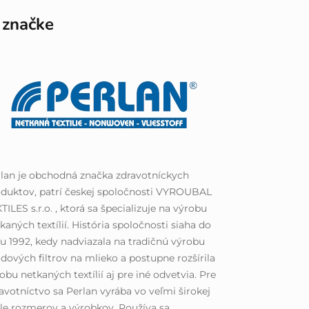
 značke
lan je obchodná značka zdravotníckych
duktov, patrí českej spoločnosti VYROUBAL
TILES s.r.o. , ktorá sa špecializuje na výrobu
kaných textílií. História spoločnosti siaha do
u 1992, kedy nadviazala na tradičnú výrobu
dových filtrov na mlieko a postupne rozšírila
obu netkaných textílií aj pre iné odvetvia. Pre
avotníctvo sa Perlan vyrába vo veľmi širokej
le rozmerov a výrobkov. Používa sa