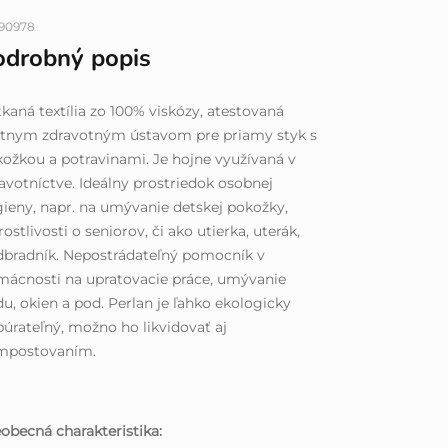
90978
odrobný popis
kaná textília zo 100% viskózy, atestovaná
átnym zdravotným ústavom pre priamy styk s
ožkou a potravinami. Je hojne využívaná v
avotníctve. Ideálny prostriedok osobnej
ieny, napr. na umývanie detskej pokožky,
rostlivosti o seniorov, či ako utierka, uterák,
bradník. Nepostrádateľný pomocník v
ácnosti na upratovacie práce, umývanie
du, okien a pod. Perlan je ľahko ekologicky
úrateľný, možno ho likvidovať aj
mpostovaním.
obecná charakteristika: