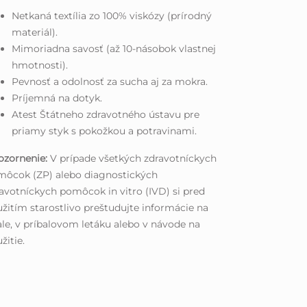
Netkaná textília zo 100% viskózy (prírodný
materiál).
Mimoriadna savosť (až 10-násobok vlastnej
hmotnosti).
Pevnosť a odolnosť za sucha aj za mokra.
Príjemná na dotyk.
Atest Štátneho zdravotného ústavu pre
priamy styk s pokožkou a potravinami.
ozornenie:
V prípade všetkých zdravotníckych
môcok (ZP) alebo diagnostických
avotníckych pomôcok in vitro (IVD) si pred
žitím starostlivo preštudujte informácie na
le, v príbalovom letáku alebo v návode na
žitie.