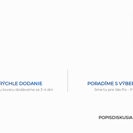
RÝCHLE DODANIE
PORADÍME S VÝB
u tovaru dodávame za 3-4 dni
Sme tu pre Vás Po - P
POPIS
DISKUSIA