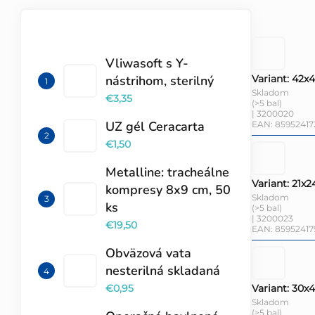
TOP 10 PRODUKTOV
Vliwasoft s Y-
Variant: 42x
nástrihom, sterilný
Skladom
€3,35
(>5 bal)
| 3200020
UZ gél Ceracarta
EAN:
85952417
€1,50
Metalline: tracheálne
Variant: 21x2
kompresy 8x9 cm, 50
Skladom
ks
(>5 bal)
| 3200023
€19,50
EAN:
8595241
Obväzová vata
nesterilná skladaná
Variant: 30x
€0,95
Skladom
(>5 bal)