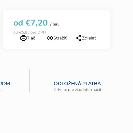
od
€7,20
/ bal
od
€5,85
bez DPH
Tlač
Strážiť
Zdieľať
EROM
ODLOŽENÁ PLATBA
ia
Kliknite pre viac informácií