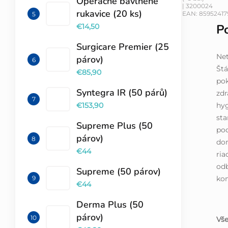
Operačné bavlnené
| 3200024
rukavice (20 ks)
EAN:
85952417
P
€14,50
Surgicare Premier (25
Net
párov)
Št
€85,90
pok
Syntegra IR (50 párů)
zdr
hyg
€153,90
sta
Supreme Plus (50
pod
párov)
dom
€44
ria
odb
Supreme (50 párov)
ko
€44
Derma Plus (50
párov)
Vše