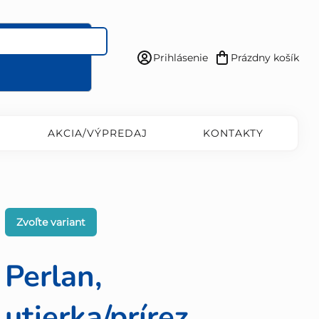
Prihlásenie
Prázdny košík
Nákupný
košík
AKCIA/VÝPREDAJ
KONTAKTY
Zvoľte variant
Perlan,
utierka/prírez