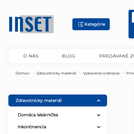
Prejsť
na
obsah
Kategórie
O NÁS
BLOG
PREDÁVANÉ Z
Domov
Zdravotnícky materiál
Vybavenie ordinácie
Prír
B
Preskočiť
KATEGÓRIE
kategórie
o
Zdravotnícky materiál
č
Domáca lekárnička
Inkontinencia
n