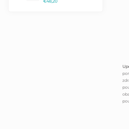
€48,20
Up
po
zdr
pou
oba
pou