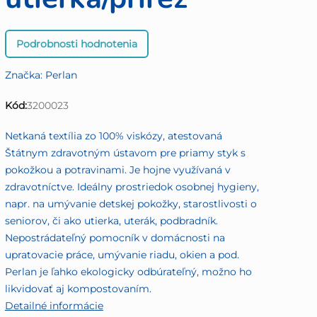
Priemerné
Podrobnosti hodnotenia
hodnotenie
produktu
Značka:
Perlan
je
0,0
Kód:
3200023
z
5
Netkaná textília zo 100% viskózy, atestovaná
hviezdičiek.
Štátnym zdravotným ústavom pre priamy styk s
pokožkou a potravinami. Je hojne využívaná v
zdravotníctve. Ideálny prostriedok osobnej hygieny,
napr. na umývanie detskej pokožky, starostlivosti o
seniorov, či ako utierka, uterák, podbradník.
Nepostrádateľný pomocník v domácnosti na
upratovacie práce, umývanie riadu, okien a pod.
Perlan je ľahko ekologicky odbúrateľný, možno ho
likvidovať aj kompostovaním.
Detailné informácie