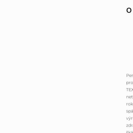
O
Per
pro
TEX
net
rok
spá
výr
zdr
šká