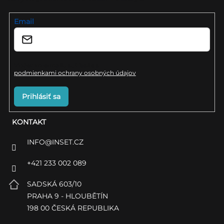
t
i
Email
e
Vložením e-mailu súhlasíte s
podmienkami ochrany osobných údajov
Prihlásiť sa
KONTAKT
INFO
@
INSET.CZ
+421 233 002 089
SADSKÁ 603/10
PRAHA 9 - HLOUBĚTÍN
198 00 ČESKÁ REPUBLIKA