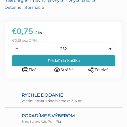
mikroorganizmov na pevných živných pôdach.
Detailné informácie
€0,75
/ ks
€0,61 bez DPH
Pridať do košíka
Tlač
Strážiť
Zdieľať
RÝCHLE DODANIE
Väčšinu tovaru dodávame za 3-4 dni
PORADÍME S VÝBEROM
Sme tu pre Vás Po - Pia