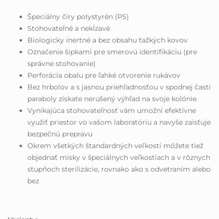
Špeciálny číry polystyrén (PS)
Stohovateľné a nekĺzavé
Biologicky inertné a bez obsahu ťažkých kovov
Označenie šípkami pre smerovú identifikáciu (pre
správne stohovanie)
Perforácia obalu pre ľahké otvorenie rukávov
Bez hrbolov a s jasnou priehľadnosťou v spodnej časti
paraboly získate nerušený výhľad na svoje kolónie
Vynikajúca stohovateľnosť vám umožní efektívne
využiť priestor vo vašom laboratóriu a navyše zaisťuje
bezpečnú prepravu
Okrem všetkých štandardných veľkostí môžete tiež
objednať misky v špeciálnych veľkostiach a v rôznych
stupňoch sterilizácie, rovnako ako s odvetraním alebo
bez