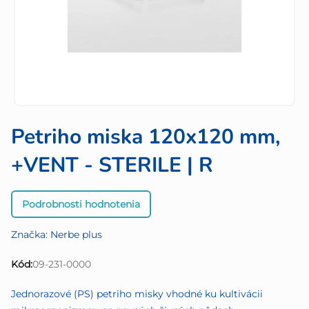
Petriho miska 120x120 mm,
+VENT - STERILE | R
Priemerné
Podrobnosti hodnotenia
hodnotenie
produktu
Značka:
Nerbe plus
je
0,0
Kód:
09-231-0000
z
5
Jednorazové (PS) petriho misky vhodné ku kultivácii
hviezdičiek.