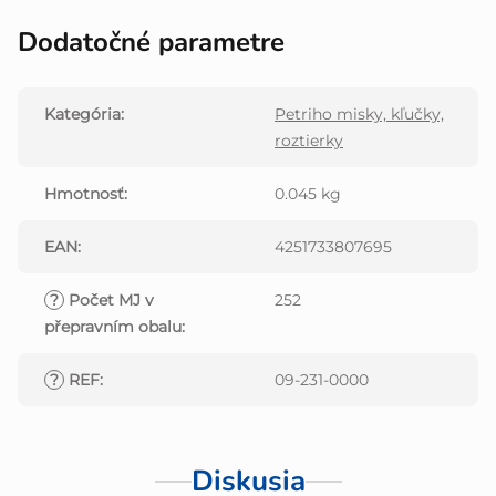
Dodatočné parametre
Kategória
:
Petriho misky, kľučky,
roztierky
Hmotnosť
:
0.045 kg
EAN
:
4251733807695
?
Počet MJ v
252
přepravním obalu
:
?
REF
:
09-231-0000
Diskusia