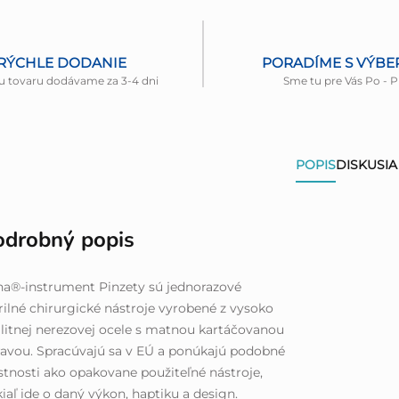
RÝCHLE DODANIE
PORADÍME S VÝB
u tovaru dodávame za 3-4 dni
Sme tu pre Vás Po - P
POPIS
DISKUSIA
odrobný popis
a®-instrument Pinzety sú jednorazové
rilné chirurgické nástroje vyrobené z vysoko
litnej nerezovej ocele s matnou kartáčovanou
avou. Spracúvajú sa v EÚ a ponúkajú podobné
stnosti ako opakovane použiteľné nástroje,
iaľ ide o daný výkon, haptiku a design.