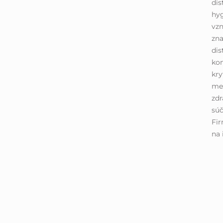
di
hyg
vzn
zn
dis
kom
kry
me
zdr
sú
Fir
na 