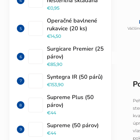
nesterilná skladaná
€0,95
Operačné bavlnené
rukavice (20 ks)
Väčšin
€14,50
Surgicare Premier (25
párov)
€85,90
Syntegra IR (50 párů)
P
€153,90
Supreme Plus (50
Peh
párov)
ste
€44
kva
úpr
Supreme (50 párov)
vla
€44
pok