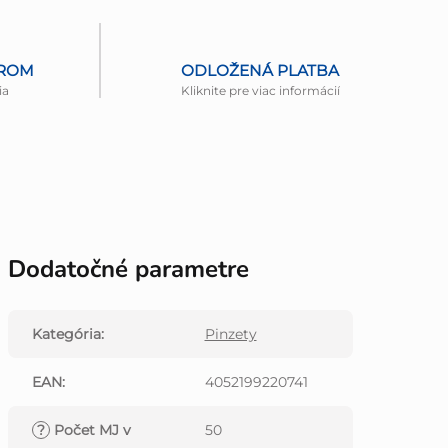
EROM
ODLOŽENÁ PLATBA
ia
Kliknite pre viac informácií
Dodatočné parametre
Kategória
:
Pinzety
EAN
:
4052199220741
?
Počet MJ v
50