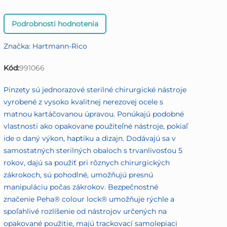
Priemerné
Podrobnosti hodnotenia
hodnotenie
produktu
Značka:
Hartmann-Rico
je
0,0
Kód:
991066
z
5
Pinzety sú jednorazové sterilné chirurgické nástroje
hviezdičiek.
vyrobené z vysoko kvalitnej nerezovej ocele s
matnou kartáčovanou úpravou. Ponúkajú podobné
vlastnosti ako opakovane použiteľné nástroje, pokiaľ
ide o daný výkon, haptiku a dizajn. Dodávajú sa v
samostatných sterilných obaloch s trvanlivosťou 5
rokov, dajú sa použiť pri rôznych chirurgických
zákrokoch, sú pohodlné, umožňujú presnú
manipuláciu počas zákrokov. Bezpečnostné
značenie Peha® colour lock® umožňuje rýchle a
spoľahlivé rozlíšenie od nástrojov určených na
opakované použitie, majú trackovací samolepiaci