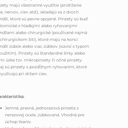
zety majú všestranné využitie (pridržanie
e, nervov, ciev atď.), skladajú sa z dvoch
ndží, ktoré sú pevne spojené. Pinzety sú buď
atomické s hladkými alebo ryhovanými
ndžami alebo chirurgické (používané najmä
 chirurgickom šití), ktoré majú na konci
ndží zúbok alebo viac zúbkov (súvisí s typom
oužitím). Pinzety sú štandardné šírky alebo
mi úzke tzv. mikropinzety či očné pinzety.
ej sú pinzety s pozdĺžnym ryhovaním, ktoré
využívajú pri držaní ciev.
rakteristika:
Jemná, presná, jednorazová pinzeta z
nerezovej ocele, zúbkovaná. Vhodná pre
úchop tkanív.