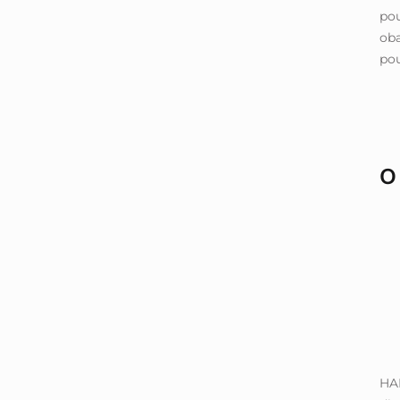
pou
oba
pou
O
HA