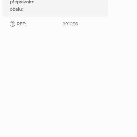
přepravním
obalu
:
?
REF
:
991066