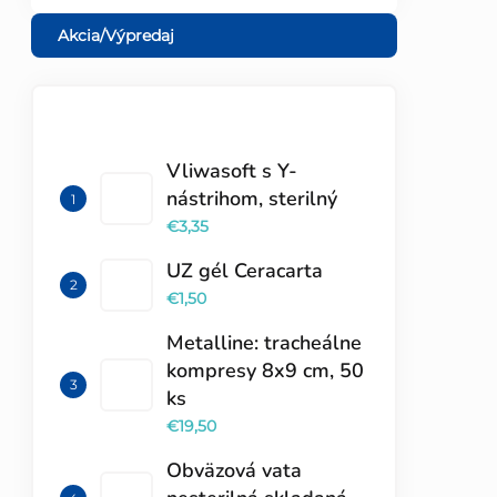
Akcia/Výpredaj
TOP 10 PRODUKTOV
Vliwasoft s Y-
nástrihom, sterilný
€3,35
UZ gél Ceracarta
€1,50
Metalline: tracheálne
kompresy 8x9 cm, 50
ks
€19,50
Obväzová vata