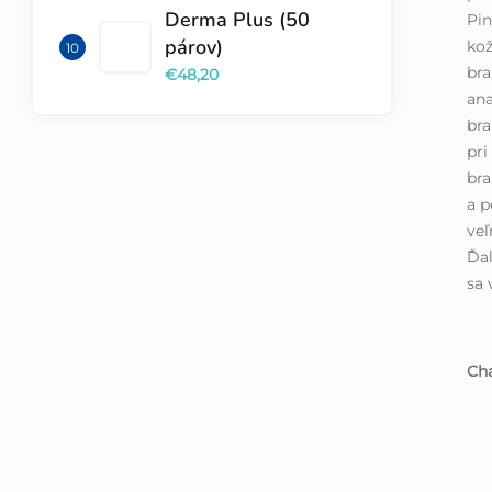
Derma Plus (50
Pin
párov)
kož
bra
€48,20
an
bra
pri
bra
a p
veľ
Ďal
sa 
Cha