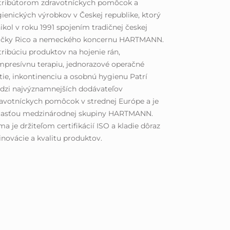
stribútorom zdravotníckych pomôcok a
ienických výrobkov v Českej republike, ktorý
ikol v roku 1991 spojením tradičnej českej
ačky Rico a nemeckého koncernu HARTMANN.
tribúciu produktov na hojenie rán,
presívnu terapiu, jednorazové operačné
tie, inkontinenciu a osobnú hygienu Patrí
dzi najvýznamnejších dodávateľov
avotníckych pomôcok v strednej Európe a je
časťou medzinárodnej skupiny HARTMANN.
ma je držiteľom certifikácií ISO a kladie dôraz
inovácie a kvalitu produktov.