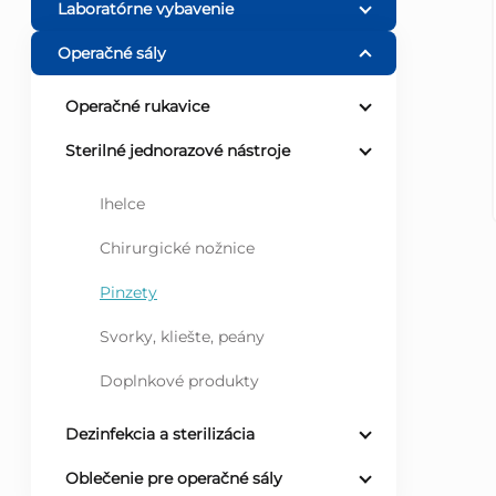
Laboratórne vybavenie
ý
Operačné sály
p
Operačné rukavice
a
Sterilné jednorazové nástroje
n
Ihelce
Chirurgické nožnice
e
Pinzety
l
Svorky, kliešte, peány
Doplnkové produkty
Dezinfekcia a sterilizácia
Oblečenie pre operačné sály