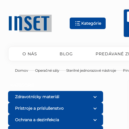
Prejsť
na
obsah
Kategórie
O NÁS
BLOG
PREDÁVANÉ Z
Domov
Operačné sály
Sterilné jednorazové nástroje
Pin
B
Preskočiť
KATEGÓRIE
kategórie
o
Zdravotnícky materiál
Prístroje a príslušenstvo
č
Ochrana a dezinfekcia
n