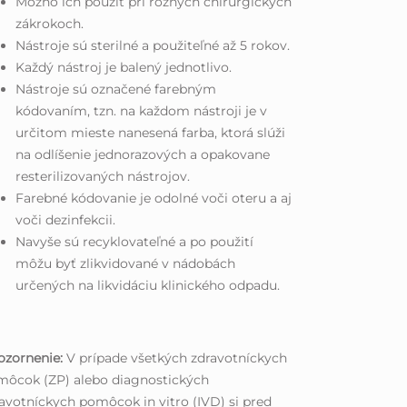
Možno ich použiť pri rôznych chirurgických
zákrokoch.
Nástroje sú sterilné a použiteľné až 5 rokov.
Každý nástroj je balený jednotlivo.
Nástroje sú označené farebným
kódovaním, tzn. na každom nástroji je v
určitom mieste nanesená farba, ktorá slúži
na odlíšenie jednorazových a opakovane
resterilizovaných nástrojov.
Farebné kódovanie je odolné voči oteru a aj
voči dezinfekcii.
Navyše sú recyklovateľné a po použití
môžu byť zlikvidované v nádobách
určených na likvidáciu klinického odpadu.
ozornenie:
V prípade všetkých zdravotníckych
môcok (ZP) alebo diagnostických
avotníckych pomôcok in vitro (IVD) si pred