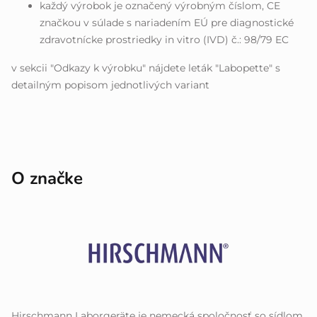
každý výrobok je označený výrobným číslom, CE
značkou v súlade s nariadením EÚ pre diagnostické
zdravotnícke prostriedky in vitro (IVD) č.: 98/79 EC
v sekcii "Odkazy k výrobku" nájdete leták "Labopette" s
detailným popisom jednotlivých variant
O značke
Hirschmann Laborgeräte je nemecká spoločnosť so sídlom