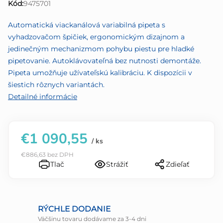
Kód:
9475701
z
5
Automatická viackanálová variabilná pipeta s
hviezdičiek.
vyhadzovačom špičiek, ergonomickým dizajnom a
jedinečným mechanizmom pohybu piestu pre hladké
pipetovanie. Autoklávovateľná bez nutnosti demontáže.
Pipeta umožňuje užívateľskú kalibráciu. K dispozícii v
šiestich rôznych variantách.
Detailné informácie
€1 090,55
/ ks
€886,63 bez DPH
Tlač
Strážiť
Zdieľať
RÝCHLE DODANIE
Väčšinu tovaru dodávame za 3-4 dni