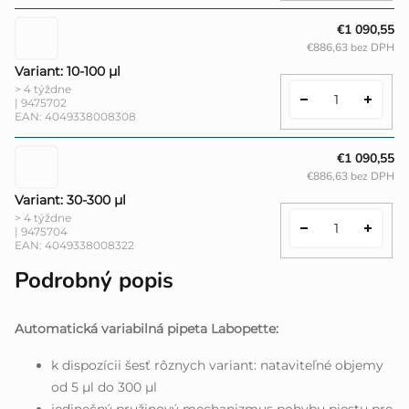
€1 090,55
€886,63 bez DPH
Variant: 10-100 µl
> 4 týždne
| 9475702
EAN:
4049338008308
€1 090,55
€886,63 bez DPH
Variant: 30-300 µl
> 4 týždne
| 9475704
EAN:
4049338008322
Podrobný popis
Automatická variabilná pipeta Labopette:
k dispozícii šesť rôznych variant: nataviteľné objemy
od 5 µl do 300 µl