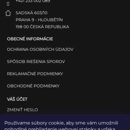
+421 233 002 089
SADSKÁ 603/10
PRAHA 9 - HLOUBĚTÍN
198 00 ČESKÁ REPUBLIKA
OBECNÉ INFORMÁCIE
OCHRANA OSOBNÝCH ÚDAJOV
SPÔSOB RIEŠENIA SPOROV
REKLAMAČNÉ PODMIENKY
OBCHODNÉ PODMIENKY
VÁŠ ÚČET
ZMENIŤ HESLO
VÁŠ PROFIL
Používame súbory cookie, aby sme vám umožnili
pohodlné prehliadanie webovej stránky a vďaka