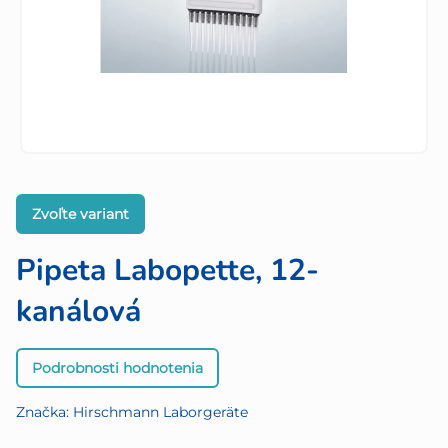
Zvoľte variant
Pipeta Labopette, 12-
kanálová
Priemerné
Podrobnosti hodnotenia
hodnotenie
produktu
Značka:
Hirschmann Laborgeräte
je
0,0