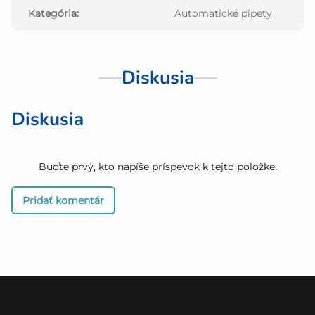
Kategória
:
Automatické pipety
Diskusia
Diskusia
Buďte prvý, kto napíše príspevok k tejto položke.
Pridať komentár
Z