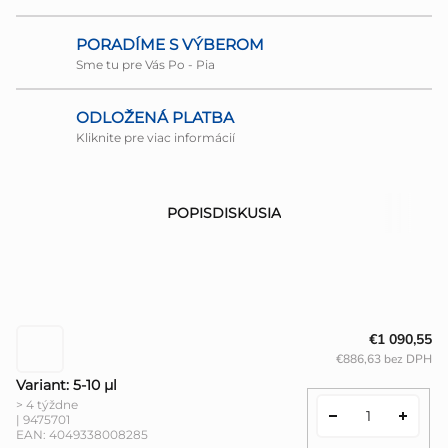
PORADÍME S VÝBEROM
Sme tu pre Vás Po - Pia
ODLOŽENÁ PLATBA
Kliknite pre viac informácií
POPIS
DISKUSIA
€1 090,55
€886,63 bez DPH
Variant: 5-10 µl
> 4 týždne
| 9475701
EAN:
4049338008285