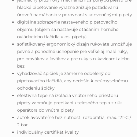
jedinečný pružinový mechanizmus pohybu piestu pre
hladké pipetovanie výrazne znižuje požadovanú
úroveň namáhania v porovnaní s konvenčnými pipety
digitálne zobrazenie nastaveného pipetovacího
objemu (objem sa nastavuje otáčaním horného
ovládacieho tlačidla v osi pipety)
sofistikovaný ergonomický dizajn rukoväte umožňuje
pevné a pohodlné uchopenie pre veľké aj malé ruky,
pre pravákov a ľavákov a pre ruky s rukavicami alebo
bez
vyhadzovač špičiek je zámerne oddelený od
pipetovacího tlačidlá, aby nedošlo k neúmyselnému
odhodeniu špičky
efektívna tepelná izolácia vnútorného priestoru
pipety zabraňuje prenikaniu telesného tepla z rúk
operátora do vnútra pipety
autoklávovateľné bez nutnosti rozobratia, max. 121°C /
2 bar
individuálny certifikát kvality