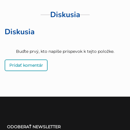
Diskusia
Diskusia
Buďte prvý, kto napíše príspevok k tejto položke.
Pridať komentár
Z
á
ODOBERAŤ NEWSLETTER