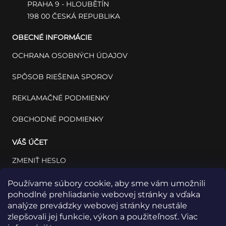
PRAHA 9 - HLOUBĚTÍN
198 00 ČESKÁ REPUBLIKA
OBECNÉ INFORMÁCIE
OCHRANA OSOBNÝCH ÚDAJOV
SPÔSOB RIEŠENIA SPOROV
REKLAMAČNÉ PODMIENKY
OBCHODNÉ PODMIENKY
VÁŠ ÚČET
ZMENIŤ HESLO
VÁŠ PROFIL
Používame súbory cookie, aby sme vám umožnili
pohodlné prehliadanie webovej stránky a vďaka
VAŠE OBJEDNÁVKY
analýze prevádzky webovej stránky neustále
zlepšovali jej funkcie, výkon a použiteľnosť. Viac