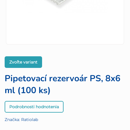
Zvoľte variant
Pipetovací rezervoár PS, 8x6
ml (100 ks)
Priemerné
Podrobnosti hodnotenia
hodnotenie
produktu
Značka:
Ratiolab
je
0,0