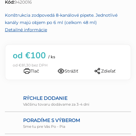
Kód:
9420016
z
5
Konštrukcia zodpovedá 8-kanálové pipete. Jednotlivé
hviezdičiek.
kanály majú objem po 6 ml (celkom 48 ml)
Detailné informácie
od
€100
/ ks
od
€81,30
bez DPH
Tlač
Strážiť
Zdieľať
RÝCHLE DODANIE
Väčšinu tovaru dodávame za 3-4 dni
PORADÍME S VÝBEROM
Sme tu pre Vás Po - Pia