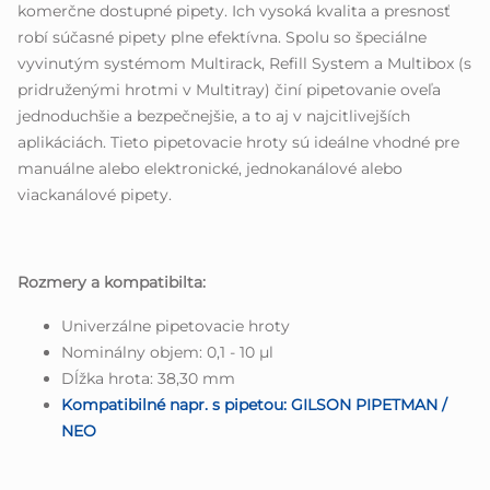
komerčne dostupné pipety. Ich vysoká kvalita a presnosť
robí súčasné pipety plne efektívna. Spolu so špeciálne
vyvinutým systémom Multirack, Refill System a Multibox (s
pridruženými hrotmi v Multitray) činí pipetovanie oveľa
jednoduchšie a bezpečnejšie, a to aj v najcitlivejších
aplikáciách. Tieto pipetovacie hroty sú ideálne vhodné pre
manuálne alebo elektronické, jednokanálové alebo
viackanálové pipety.
Rozmery a kompatibilta:
Univerzálne pipetovacie hroty
Nominálny objem: 0,1 - 10 µl
Dĺžka hrota: 38,30 mm
Kompatibilné napr. s pipetou: GILSON PIPETMAN /
NEO