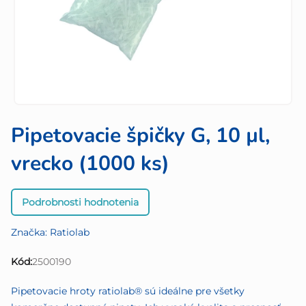
Pipetovacie špičky G, 10 µl,
vrecko (1000 ks)
Priemerné
Podrobnosti hodnotenia
hodnotenie
produktu
Značka:
Ratiolab
je
0,0
Kód:
2500190
z
5
Pipetovacie hroty ratiolab® sú ideálne pre všetky
hviezdičiek.