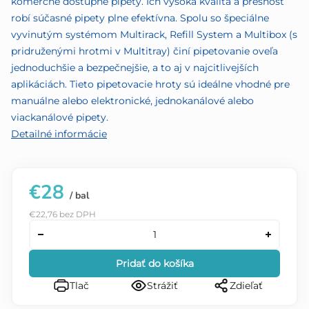
komerčne dostupné pipety. Ich vysoká kvalita a presnosť
robí súčasné pipety plne efektívna. Spolu so špeciálne
vyvinutým systémom Multirack, Refill System a Multibox (s
pridruženými hrotmi v Multitray) činí pipetovanie oveľa
jednoduchšie a bezpečnejšie, a to aj v najcitlivejších
aplikáciách. Tieto pipetovacie hroty sú ideálne vhodné pre
manuálne alebo elektronické, jednokanálové alebo
viackanálové pipety.
Detailné informácie
€28
/ bal
€22,76 bez DPH
Pridať do košíka
Tlač
Strážiť
Zdieľať