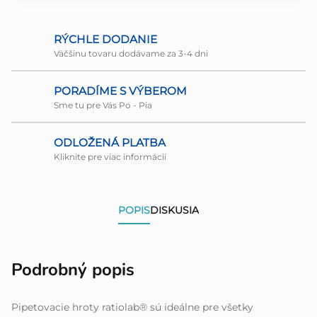
RÝCHLE DODANIE
Väčšinu tovaru dodávame za 3-4 dni
PORADÍME S VÝBEROM
Sme tu pre Vás Po - Pia
ODLOŽENÁ PLATBA
Kliknite pre viac informácií
POPIS
DISKUSIA
Podrobný popis
Pipetovacie hroty ratiolab® sú ideálne pre všetky