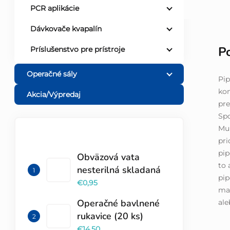
PCR aplikácie
Dávkovače kvapalín
P
Príslušenstvo pre prístroje
Operačné sály
Pip
kom
Akcia/Výpredaj
pre
Sp
Mul
pri
TOP 10 PRODUKTOV
pip
Obväzová vata
to 
nesterilná skladaná
pip
€0,95
man
Operačné bavlnené
ale
rukavice (20 ks)
€14,50