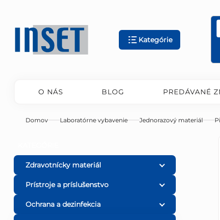
Prejsť
na
obsah
Kategórie
O NÁS
BLOG
PREDÁVANÉ Z
Domov
Laboratórne vybavenie
Jednorazový materiál
P
B
Preskočiť
KATEGÓRIE
kategórie
o
Zdravotnícky materiál
Prístroje a príslušenstvo
č
Ochrana a dezinfekcia
n