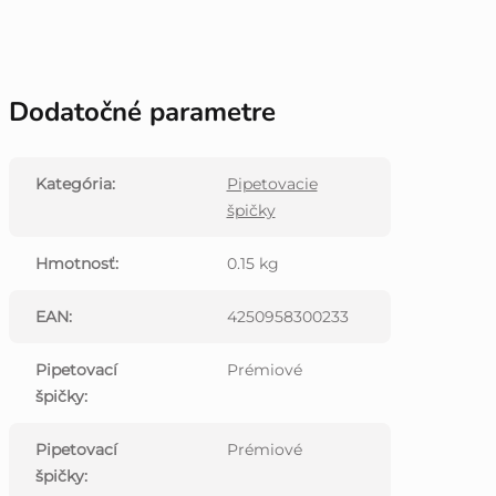
Dodatočné parametre
Kategória
:
Pipetovacie
špičky
Hmotnosť
:
0.15 kg
EAN
:
4250958300233
Pipetovací
Prémiové
špičky
:
Pipetovací
Prémiové
špičky
: