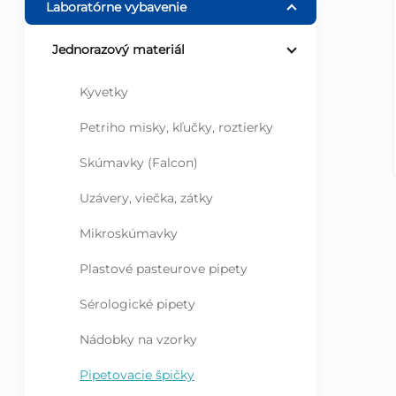
Laboratórne vybavenie
ý
Jednorazový materiál
p
Kyvetky
a
Petriho misky, kľučky, roztierky
n
Skúmavky (Falcon)
Uzávery, viečka, zátky
e
Mikroskúmavky
l
Plastové pasteurove pipety
Sérologické pipety
Nádobky na vzorky
Pipetovacie špičky