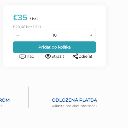
€35
/ bal
€28,46 bez DPH
Pridať do košíka
Tlač
Strážiť
Zdieľať
EROM
ODLOŽENÁ PLATBA
ia
Kliknite pre viac informácií