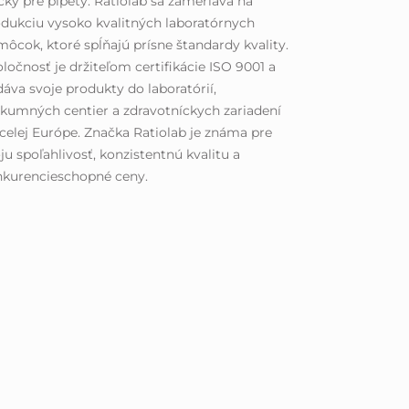
čky pre pipety. Ratiolab sa zameriava na
dukciu vysoko kvalitných laboratórnych
ôcok, ktoré spĺňajú prísne štandardy kvality.
ločnosť je držiteľom certifikácie ISO 9001 a
áva svoje produkty do laboratórií,
kumných centier a zdravotníckych zariadení
celej Európe. Značka Ratiolab je známa pre
ju spoľahlivosť, konzistentnú kvalitu a
nkurencieschopné ceny.