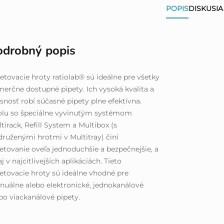
POPIS
DISKUSIA
odrobný popis
etovacie hroty ratiolab® sú ideálne pre všetky
erčne dostupné pipety. Ich vysoká kvalita a
snosť robí súčasné pipety plne efektívna.
olu so špeciálne vyvinutým systémom
tirack, Refill System a Multibox (s
druženými hrotmi v Multitray) činí
etovanie oveľa jednoduchšie a bezpečnejšie, a
aj v najcitlivejších aplikáciách. Tieto
etovacie hroty sú ideálne vhodné pre
uálne alebo elektronické, jednokanálové
bo viackanálové pipety.