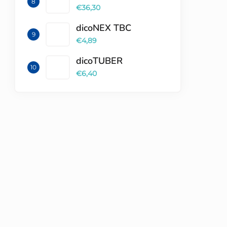
€36,30
dicoNEX TBC
€4,89
dicoTUBER
€6,40