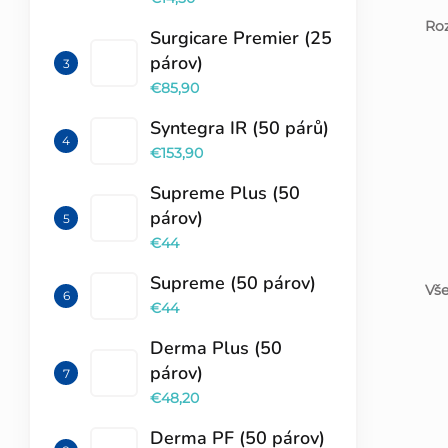
Roz
Surgicare Premier (25
párov)
€85,90
Syntegra IR (50 párů)
€153,90
Supreme Plus (50
párov)
€44
Supreme (50 párov)
Vše
€44
Derma Plus (50
párov)
€48,20
Derma PF (50 párov)