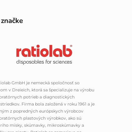
 značke
tiolab GmbH je nemecká spoločnosť so
lom v Dreieich, ktorá sa špecializuje na výrobu
oratórnych potrieb a diagnostických
striedkov. Firma bola založená v roku 1961 a je
dným z popredných európskych výrobcov
oratórnych plastových výrobkov, ako sú
triho misky, skúmavky, mikroskúmavky a