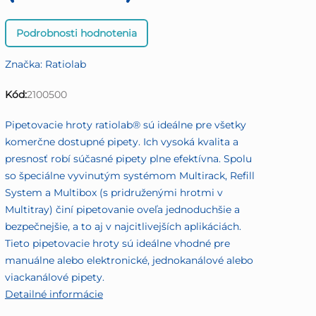
Priemerné
Podrobnosti hodnotenia
hodnotenie
produktu
Značka:
Ratiolab
je
0,0
Kód:
2100500
z
5
Pipetovacie hroty ratiolab® sú ideálne pre všetky
hviezdičiek.
komerčne dostupné pipety. Ich vysoká kvalita a
presnosť robí súčasné pipety plne efektívna. Spolu
so špeciálne vyvinutým systémom Multirack, Refill
System a Multibox (s pridruženými hrotmi v
Multitray) činí pipetovanie oveľa jednoduchšie a
bezpečnejšie, a to aj v najcitlivejších aplikáciách.
Tieto pipetovacie hroty sú ideálne vhodné pre
manuálne alebo elektronické, jednokanálové alebo
viackanálové pipety.
Detailné informácie