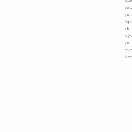
špi
pro
pom
Spo
dod
výs
po 
svo
ko