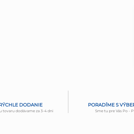
RÝCHLE DODANIE
PORADÍME S VÝB
u tovaru dodávame za 3-4 dni
Sme tu pre Vás Po - P