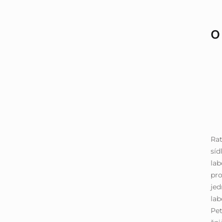
O
Ra
síd
lab
pro
je
lab
Pe