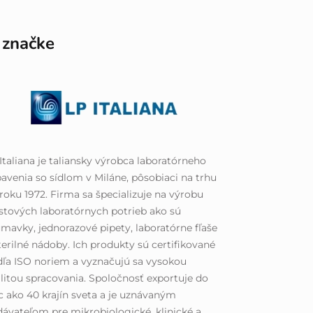
 značke
Italiana je taliansky výrobca laboratórneho
avenia so sídlom v Miláne, pôsobiaci na trhu
roku 1972. Firma sa špecializuje na výrobu
stových laboratórnych potrieb ako sú
mavky, jednorazové pipety, laboratórne fľaše
terilné nádoby. Ich produkty sú certifikované
ľa ISO noriem a vyznačujú sa vysokou
litou spracovania. Spoločnosť exportuje do
c ako 40 krajín sveta a je uznávaným
ávateľom pre mikrobiologické, klinické a