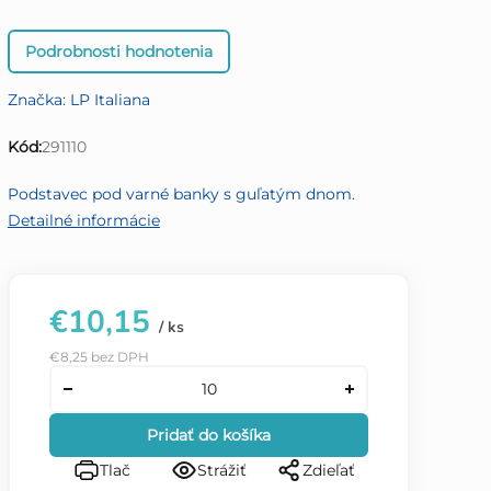
Priemerné
Podrobnosti hodnotenia
hodnotenie
produktu
Značka:
LP Italiana
je
0,0
Kód:
291110
z
5
Podstavec pod varné banky s guľatým dnom.
hviezdičiek.
Detailné informácie
€10,15
/ ks
€8,25 bez DPH
Pridať do košíka
Tlač
Strážiť
Zdieľať