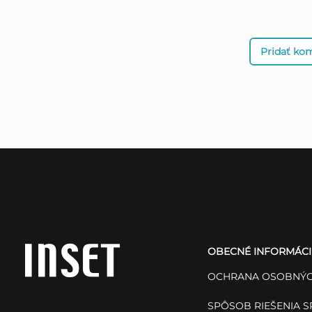
Pridať ko
Z
á
OBECNÉ INFORMÁCI
p
OCHRANA OSOBNÝC
ä
SPÔSOB RIEŠENIA 