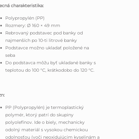
cná charakteristika:
Polypropylén (PP)
Rozmery: Ø 160 × 49 mm
Rebrovaný podstavec pod banky od
najmenších po 10-ti litrové banky
Podstavce možno ukladať položené na
seba
Do podstavca môžu byť ukladané banky s
teplotou do 100 °C, krátkodobo do 120 °C.
n:
PP (Polypropylén) je termoplastický
polymér, ktorý patrí do skupiny
polyolefínov. Ide o biely, mechanicky
odolný materiál s vysokou chemickou
odolnosťou (voči neoxidujúcim kyselinám a