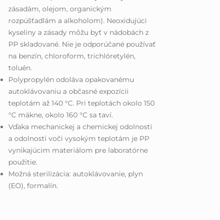
zásadám, olejom, organickým
rozpúšťadlám a alkoholom). Neoxidujúci
kyseliny a zásady môžu byť v nádobách z
PP skladované. Nie je odporúčané používať
na benzín, chloroform, trichlóretylén,
toluén.
Polypropylén odoláva opakovanému
autoklávovaniu a občasné expozícii
teplotám až 140 °C. Pri teplotách okolo 150
°C mäkne, okolo 160 °C sa taví.
Vďaka mechanickej a chemickej odolnosti
a odolnosti voči vysokým teplotám je PP
vynikajúcim materiálom pre laboratórne
použitie.
Možná sterilizácia: autoklávovanie, plyn
(EO), formalín.