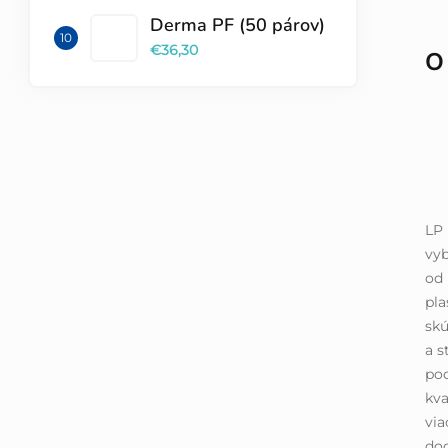
Derma PF (50 párov)
€36,30
O
LP 
vyb
od 
pla
skú
a s
pod
kva
via
dod