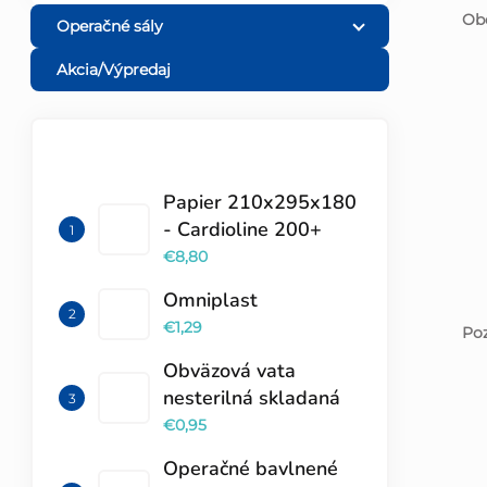
Obe
Operačné sály
Akcia/Výpredaj
TOP 10 PRODUKTOV
Papier 210x295x180
- Cardioline 200+
€8,80
Omniplast
€1,29
Poz
Obväzová vata
nesterilná skladaná
€0,95
Operačné bavlnené