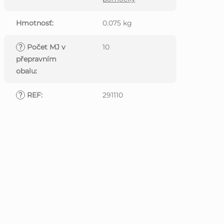
Hmotnosť
:
0.075 kg
?
Počet MJ v
10
přepravním
obalu
:
?
REF
:
291110