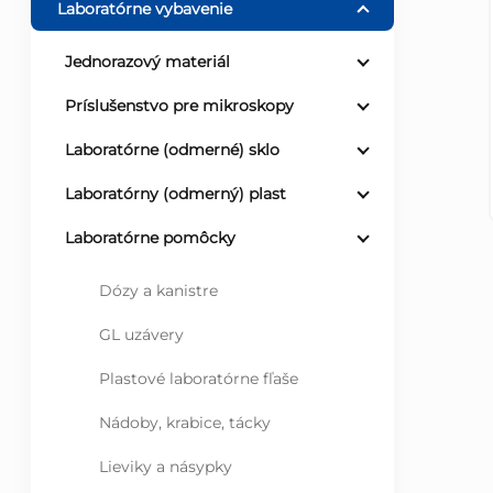
Laboratórne vybavenie
ý
Jednorazový materiál
p
Príslušenstvo pre mikroskopy
a
Laboratórne (odmerné) sklo
Laboratórny (odmerný) plast
n
Laboratórne pomôcky
e
Dózy a kanistre
l
GL uzávery
Plastové laboratórne fľaše
Nádoby, krabice, tácky
Lieviky a násypky