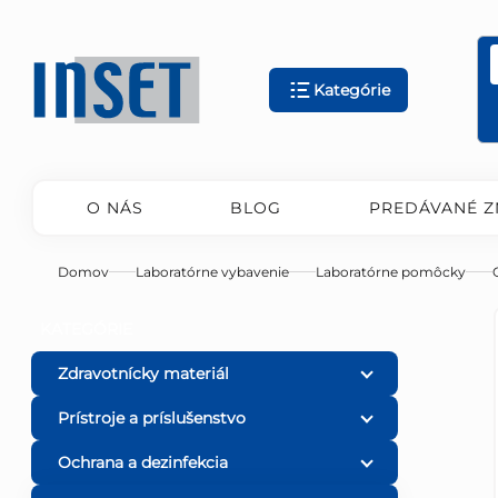
Prejsť
na
obsah
Kategórie
O NÁS
BLOG
PREDÁVANÉ Z
Domov
Laboratórne vybavenie
Laboratórne pomôcky
B
Preskočiť
KATEGÓRIE
kategórie
o
Zdravotnícky materiál
Prístroje a príslušenstvo
č
Ochrana a dezinfekcia
n