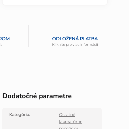
EROM
ODLOŽENÁ PLATBA
ia
Kliknite pre viac informácií
Dodatočné parametre
Kategória
:
Ostatné
laboratórne
pomôcky