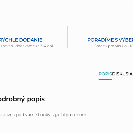
RÝCHLE DODANIE
PORADÍME S VÝB
u tovaru dodávame za 3-4 dni
Sme tu pre Vás Po - P
POPIS
DISKUSIA
odrobný popis
dstavec pod varné banky s guľatým dnom.