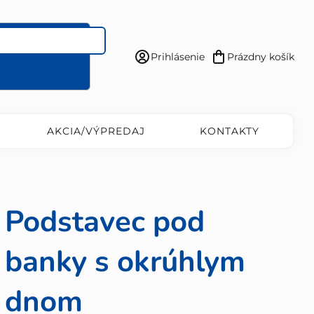
Prihlásenie
Prázdny košík
Nákupný
košík
AKCIA/VÝPREDAJ
KONTAKTY
Podstavec pod
banky s okrúhlym
dnom