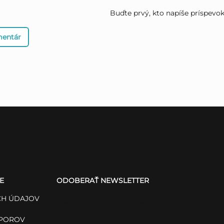
Buďte prvý, kto napíše príspevok 
mentár
E
ODOBERAŤ NEWSLETTER
H ÚDAJOV
Vložte svoj e-mail a my Vám
budeme zasielať informácie o
SPOROV