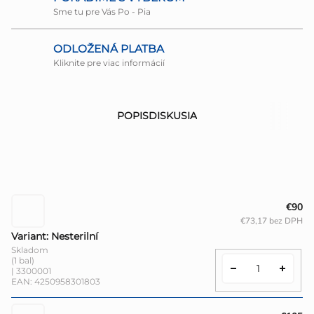
Sme tu pre Vás Po - Pia
ODLOŽENÁ PLATBA
Kliknite pre viac informácií
POPIS
DISKUSIA
€90
€73,17 bez DPH
Variant: Nesterilní
Skladom
(1 bal)
| 3300001
EAN:
4250958301803