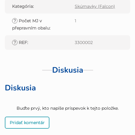
Kategória
:
Skúmavky (Falcon)
?
Počet MJ v
1
přepravním obalu
:
?
REF
:
3300002
Diskusia
Diskusia
Buďte prvý, kto napíše príspevok k tejto položke.
Pridať komentár