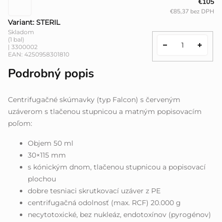
€105
€85,37 bez DPH
Variant: STERIL
Skladom
(1 bal)
| 3300002
EAN:
4250958301810
Podrobný popis
Centrifugačné skúmavky (typ Falcon) s červeným
uzáverom s tlačenou stupnicou a matným popisovacím
poľom:
Objem 50 ml
30×115 mm
s kónickým dnom, tlačenou stupnicou a popisovací
plochou
dobre tesniaci skrutkovací uzáver z PE
centrifugačná odolnosť (max. RCF) 20.000 g
necytotoxické, bez nukleáz, endotoxínov (pyrogénov)