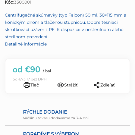
Kód:
3300001
z
5
Centrifugačné skúmavky (typ Falcon) 50 ml, 30×115 mm s
hviezdičiek.
kónickým dnom a tlačenou stupnicou. Dobre tesniaci
skrutkovací uzáver z PE. K dispozícii v nesterilnom alebo
sterilnom prevedení.
Detailné informácie
od
€90
/ bal
od
€73,17
bez DPH
Tlač
Strážiť
Zdieľať
RÝCHLE DODANIE
Väčšinu tovaru dodávame za 3-4 dni
PORADÍME S VÝBEROM