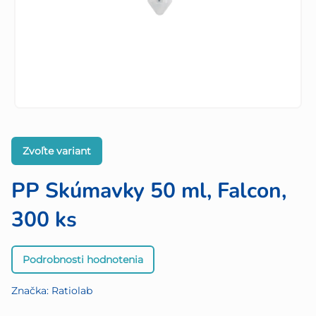
Zvoľte variant
PP Skúmavky 50 ml, Falcon,
300 ks
Priemerné
Podrobnosti hodnotenia
hodnotenie
produktu
Značka:
Ratiolab
je
0,0