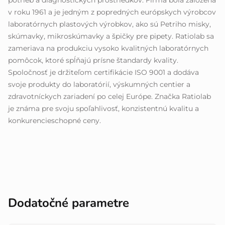
potrieb a diagnostických prostriedkov. Firma bola založená
v roku 1961 a je jedným z popredných európskych výrobcov
laboratórnych plastových výrobkov, ako sú Petriho misky,
skúmavky, mikroskúmavky a špičky pre pipety. Ratiolab sa
zameriava na produkciu vysoko kvalitných laboratórnych
pomôcok, ktoré spĺňajú prísne štandardy kvality.
Spoločnosť je držiteľom certifikácie ISO 9001 a dodáva
svoje produkty do laboratórií, výskumných centier a
zdravotníckych zariadení po celej Európe. Značka Ratiolab
je známa pre svoju spoľahlivosť, konzistentnú kvalitu a
konkurencieschopné ceny.
Dodatočné parametre