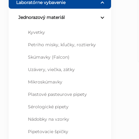
Laboratórne vybavenie
ý
Jednorazový materiál
p
Kyvetky
a
Petriho misky, kľučky, roztierky
n
Skúmavky (Falcon)
Uzávery, viečka, zátky
e
Mikroskúmavky
l
Plastové pasteurove pipety
Sérologické pipety
Nádobky na vzorky
Pipetovacie špičky