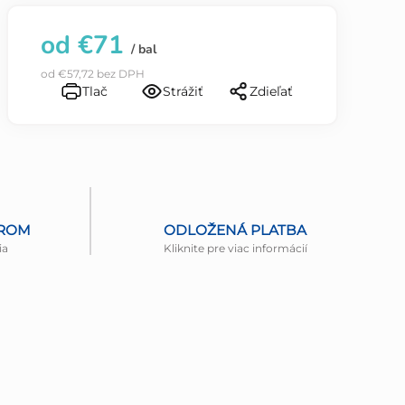
od
€71
/ bal
od
€57,72
bez DPH
Tlač
Strážiť
Zdieľať
EROM
ODLOŽENÁ PLATBA
ia
Kliknite pre viac informácií