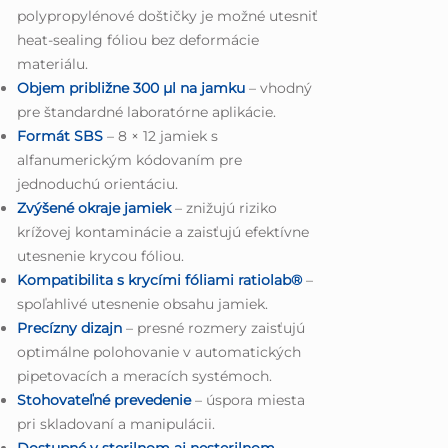
polypropylénové doštičky je možné utesniť
heat-sealing fóliou bez deformácie
materiálu.
Objem približne 300 µl na jamku
– vhodný
pre štandardné laboratórne aplikácie.
Formát SBS
– 8 × 12 jamiek s
alfanumerickým kódovaním pre
jednoduchú orientáciu.
Zvýšené okraje jamiek
– znižujú riziko
krížovej kontaminácie a zaisťujú efektívne
utesnenie krycou fóliou.
Kompatibilita s krycími fóliami ratiolab®
–
spoľahlivé utesnenie obsahu jamiek.
Precízny dizajn
– presné rozmery zaisťujú
optimálne polohovanie v automatických
pipetovacích a meracích systémoch.
Stohovateľné prevedenie
– úspora miesta
pri skladovaní a manipulácii.
Dostupné v sterilnom aj nesterilnom