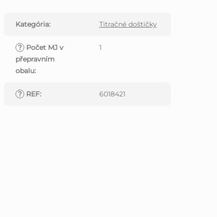
Kategória
:
Titračné doštičky
?
Počet MJ v
1
přepravním
obalu
:
?
REF
:
6018421