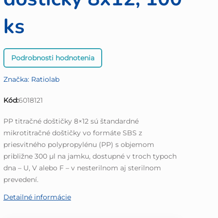
ks
Priemerné
Podrobnosti hodnotenia
hodnotenie
produktu
Značka:
Ratiolab
je
0,0
Kód:
6018121
z
5
PP titračné doštičky 8×12 sú štandardné
hviezdičiek.
mikrotitračné doštičky vo formáte SBS z
priesvitného polypropylénu (PP) s objemom
približne 300 µl na jamku, dostupné v troch typoch
dna – U, V alebo F – v nesterilnom aj sterilnom
prevedení.
Detailné informácie