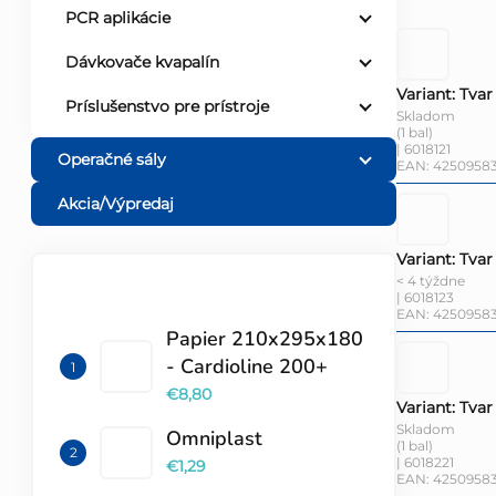
PCR aplikácie
Dávkovače kvapalín
Variant: Tvar
Príslušenstvo pre prístroje
Skladom
(1 bal)
| 6018121
Operačné sály
EAN:
42509583
Akcia/Výpredaj
Variant: Tvar
< 4 týždne
| 6018123
TOP 10 PRODUKTOV
EAN:
42509583
Papier 210x295x180
- Cardioline 200+
€8,80
Variant: Tvar
Skladom
Omniplast
(1 bal)
| 6018221
€1,29
EAN:
42509583