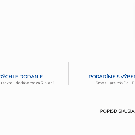
RÝCHLE DODANIE
PORADÍME S VÝB
u tovaru dodávame za 3-4 dni
Sme tu pre Vás Po - P
POPIS
DISKUSIA