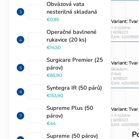
Obväzová vata
nesterilná skladaná
€0,95
Variant: Tvar
< 4 týždne
Operačné bavlnené
| 6018223
EAN:
4250958
rukavice (20 ks)
€14,50
Surgicare Premier (25
Variant: Tvar
párov)
Skladom
(1 bal)
€85,90
| 6018321
EAN:
42509583
Syntegra IR (50 párů)
€153,90
Supreme Plus (50
Variant: Tvar
párov)
< 4 týždne
| 6018323
€44
EAN:
4250958
P
Supreme (50 párov)