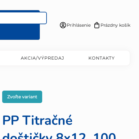
Prihlásenie
Prázdny košík
Nákupný
košík
AKCIA/VÝPREDAJ
KONTAKTY
Zvoľte variant
PP Titračné
doštičky 8x12, 100