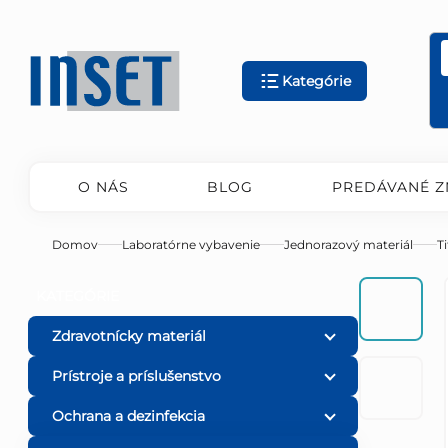
Prejsť
na
obsah
Kategórie
O NÁS
BLOG
PREDÁVANÉ Z
Domov
Laboratórne vybavenie
Jednorazový materiál
T
B
Preskočiť
KATEGÓRIE
kategórie
o
Zdravotnícky materiál
Prístroje a príslušenstvo
č
Ochrana a dezinfekcia
n