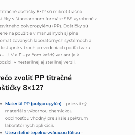
titračné doštičky 8×12 sú mikrotitračné
štičky v štandardnom formáte SBS vyrobené z
esvitného polypropylénu (PP). Doštičky sú
ené na použitie v manuálnych aj plne
tomatizovaných laboratórnych systémoch a
dostupné v troch prevedeniach podľa tvaru
 – U, V a F – pričom každý variant je k
pozícii v nesterilnej aj sterilnej verzii.
ečo zvoliť PP titračné
oštičky 8×12?
Materiál PP (polypropylén)
– priesvitný
materiál s výbornou chemickou
odolnosťou vhodný pre širšie spektrum
laboratórnych aplikácií.
Utesniteľné tepelno-zváracou fóliou
–