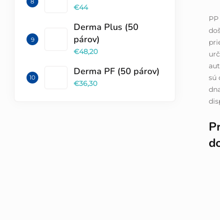
€44
PP 
Derma Plus (50
do
párov)
pri
€48,20
urč
au
Derma PF (50 párov)
sú 
€36,30
dna
dis
Pr
d