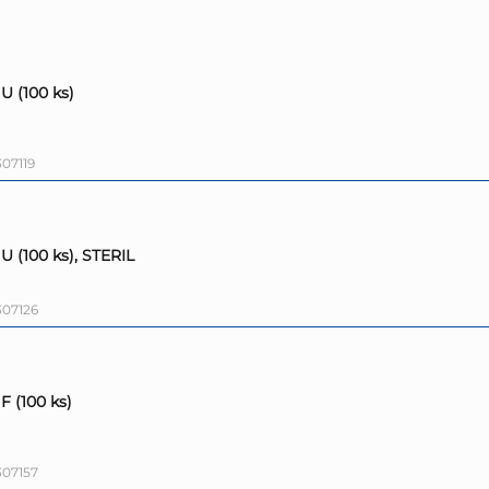
 U (100 ks)
07119
 U (100 ks), STERIL
07126
 F (100 ks)
07157