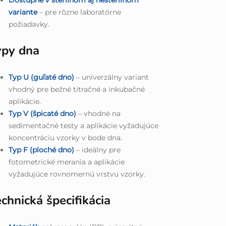
variante
– pre rôzne laboratórne
požiadavky.
ypy dna
Typ U (guľaté dno)
– univerzálny variant
vhodný pre bežné titračné a inkubačné
aplikácie.
Typ V (špicaté dno)
– vhodné na
sedimentačné testy a aplikácie vyžadujúce
koncentráciu vzorky v bode dna.
Typ F (ploché dno)
– ideálny pre
fotometrické merania a aplikácie
vyžadujúce rovnomernú vrstvu vzorky.
chnická špecifikácia